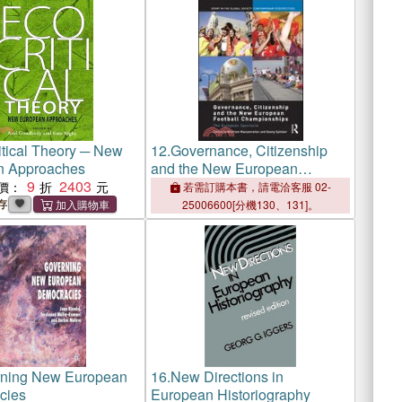
g Other New York
ions on
itical Theory ─ New
12.
Governance, Citizenship
n Approaches
and the New European
9
2403
Football Championships：The
價：
若需訂購本書，請電洽客服 02-
European Spectacle
存
25006600[分機130、131]。
ning New European
16.
New Directions in
cies
European Historiography