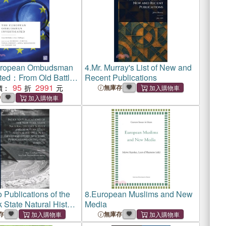
uropean Ombudsman
4.
Mr. Murray's List of New and
ated：From Old Battles
Recent Publications
hallenges
95
2991
價：
無庫存
中
o Publications of the
8.
European Muslims and New
 State Natural History
Media
nd New York State
存
無庫存
1837-1902, Also