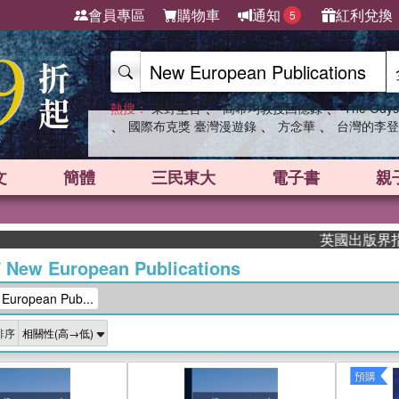
會員專區
購物車
通知
紅利兌換
5
、
、
熱搜：
東野圭吾
高希均教授回憶錄
The Odys
、
、
、
國際布克獎 臺灣漫遊錄
方念華
台灣的李登
文
簡體
三民東大
電子書
親
英國出版界指標大獎肯定！
/
New European Publications
ropean Pub...
排序
預購