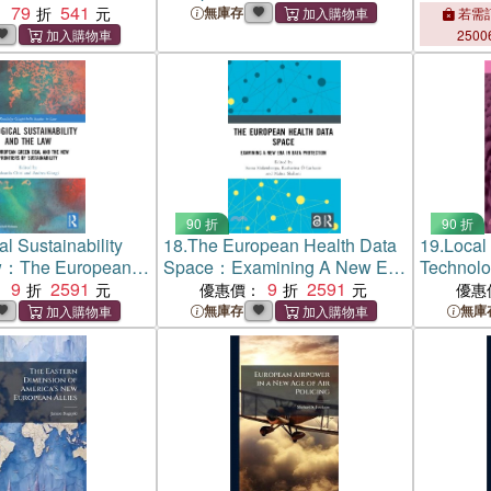
79
541
：
無庫存
若需訂
2500
90 折
90 折
l Sustainability
18.
The European Health Data
19.
Local
aw：The European
Space：Examining A New Era
Technolo
 and the New
9
2591
in Data Protection
9
2591
Dimensi
：
優惠價：
優惠
 Sustainability
無庫存
無庫