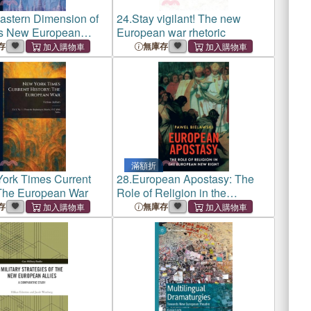
astern Dimension of
24.
Stay vigilant! The new
's New European
European war rhetoric
存
無庫存
滿額折
ork Times Current
28.
European Apostasy: The
 The European War
Role of Religion in the
European New Right
存
無庫存