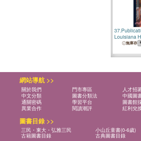
37.
Publicati
Louisiana Hi
New Orleans
無庫存
Volumes 9-
網站導航 >>
關於我們
門市專區
人才招
中文分類
圖書分類法
中國圖
通關密碼
學習平台
圖書館採
異業合作
閱讀潮評
紅利兌
圖書目錄 >>
三民・東大・弘雅三民
小山丘童書(0-6歲)
古籍圖書目錄
古典圖書目錄