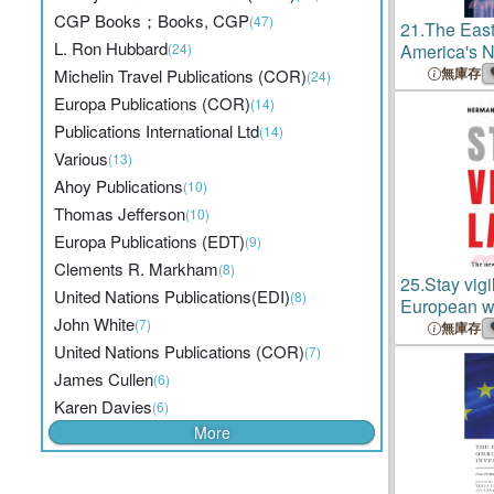
CGP Books；Books, CGP
(47)
21.
The East
L. Ron Hubbard
(24)
America's 
Allies
無庫存
Michelin Travel Publications (COR)
(24)
Europa Publications (COR)
(14)
Publications International Ltd
(14)
Various
(13)
Ahoy Publications
(10)
Thomas Jefferson
(10)
Europa Publications (EDT)
(9)
Clements R. Markham
(8)
25.
Stay vig
United Nations Publications(EDI)
(8)
European wa
John White
(7)
無庫存
United Nations Publications (COR)
(7)
James Cullen
(6)
Karen Davies
(6)
More