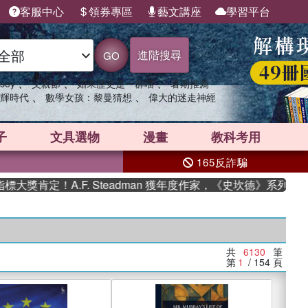
客服中心
領券專區
藝文講座
學習平台
進階搜尋
GO
、
、
、
sey
父親節
如果歷史是一群喵
暑期推薦
、
、
輝時代
數學女孩：黎曼猜想
偉大的迷走神經
子
文具選物
漫畫
教科考用
165反詐騙
A.F. Steadman 獲年度作家，《史坎德》系列帶你踏上熱
共
6130
筆
第
1
/ 154
頁