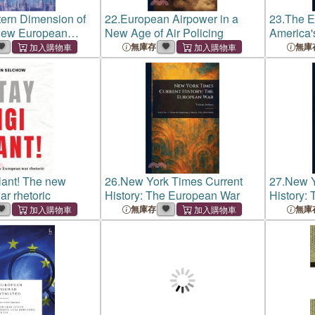
ern Dimension of
22.
European Airpower in a
23.
The E
New European
New Age of Air Policing
America
Allies
無庫存
無庫
ilant! The new
26.
New York Times Current
27.
New Y
r rhetoric
History: The European War
History:
無庫存
無庫