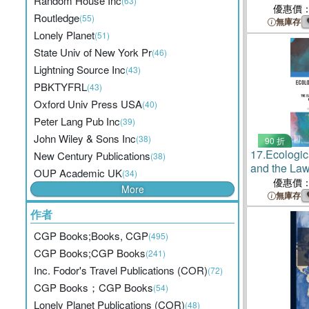
Random House Inc
(63)
優惠價
Routledge
(55)
無庫存
Lonely Planet
(51)
State Univ of New York Pr
(46)
Lightning Source Inc
(43)
PBKTYFRL
(43)
Oxford Univ Press USA
(40)
Peter Lang Pub Inc
(39)
John Wiley & Sons Inc
(38)
90 折
17.
Ecologica
New Century Publications
(38)
and the L
OUP Academic UK
(34)
Green Deal
優惠價
More
Frontiers of
無庫存
作者
CGP Books;Books, CGP
(495)
CGP Books;CGP Books
(241)
Inc. Fodor's Travel Publications (COR)
(72)
CGP Books；CGP Books
(54)
Lonely Planet Publications (COR)
(48)