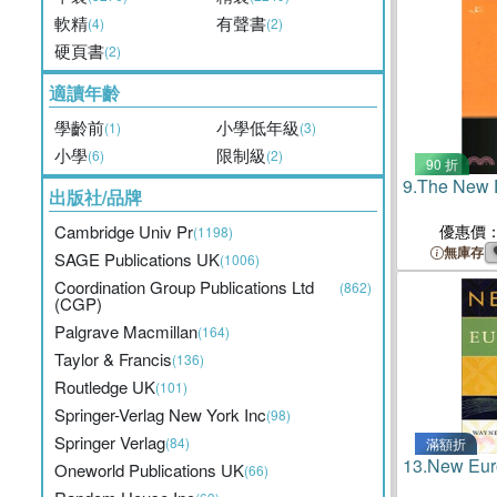
軟精
有聲書
(4)
(2)
硬頁書
(2)
適讀年齡
學齡前
小學低年級
(1)
(3)
小學
限制級
(6)
(2)
90 折
9.
The New 
出版社/品牌
Cambridge Univ Pr
優惠價
(1198)
無庫存
SAGE Publications UK
(1006)
Coordination Group Publications Ltd
(862)
(CGP)
Palgrave Macmillan
(164)
Taylor & Francis
(136)
Routledge UK
(101)
Springer-Verlag New York Inc
(98)
Springer Verlag
(84)
滿額折
13.
New Eur
Oneworld Publications UK
(66)