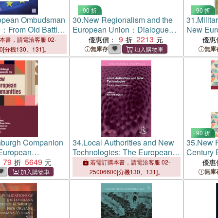
90 折
90 折
opean Ombudsman
30.
New Regionalism and the
31.
Milita
d：From Old Battles
European Union：Dialogues,
New Eur
llenges
Comparisons and New
9
2213
Comparat
優惠價：
優惠
本書，請電洽客服 02-
Research Directions
無庫存
無庫
00[分機130、131]。
90 折
nburgh Companion
34.
Local Authorities and New
35.
New P
 European
Technologies: The European
Century 
79
5649
Dimension
優惠
若需訂購本書，請電洽客服 02-
無庫
25006600[分機130、131]。