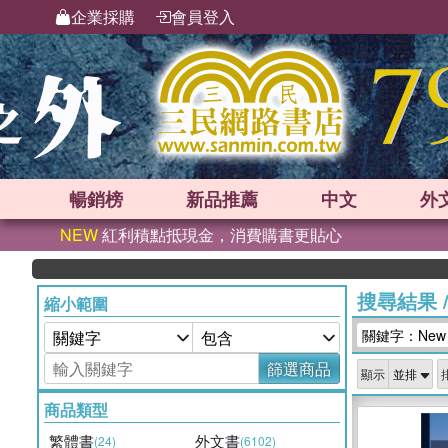
企業採購
會員登入
暢銷榜
新品
推薦
中文
外
NEW
紅利積點抵現金，消費購書更貼心
搜尋結果
縮小範圍
關鍵字：New Eu
篩選商品
顯示
商品類型
繁體書
外文書
(24)
(6102)