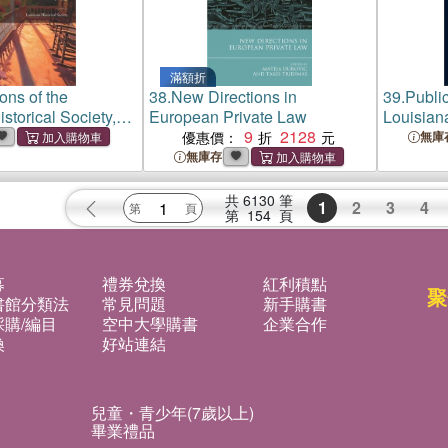
滿額折
ons of the
38.
New Directions in
39.
Public
storical Society,
European Private Law
Louisiana
, Louisiana,
9
2128
New Orle
優惠價：
無庫
10
Volume V
無庫存
共
6130
筆
1
2
3
4
第
154
頁
募
禮券兌換
紅利積點
聚
書館分類法
常見問題
新手購書
購/編目
空中大學購書
企業合作
換
好站連結
兒童・青少年(7歲以上)
畢業禮品