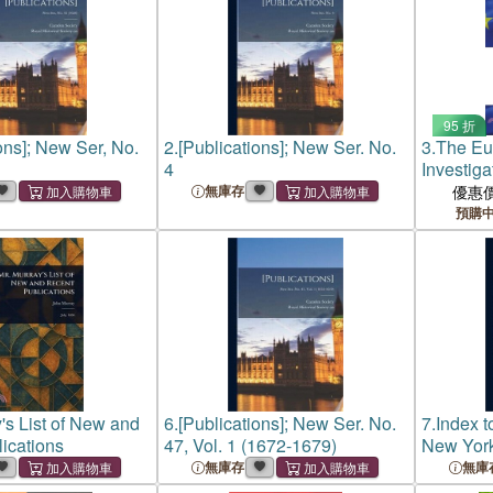
95 折
ons]; New Ser, No.
2.
[Publications]; New Ser. No.
3.
The E
4
Investig
to New C
無庫存
優惠
預購
's List of New and
6.
[Publications]; New Ser. No.
7.
Index t
ications
47, Vol. 1 (1672-1679)
New York
Survey a
無庫存
無庫
Museum 