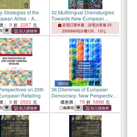
ry Strategies of the
32.
Multilingual Dramaturgies:
opean Allies：A
Towards New European
ive Study
9
2267
Theatre
價：
若需訂購本書，請電洽客服 02-
存
25006600[分機130、131]。
滿額折
erspectives on 20th
36.
Dilemmas of European
European Retailing
Democracy: New Perspectives
9
2922
on Democratic Politics in the
79
5688
價：
優惠價：
European Union
存
無庫存