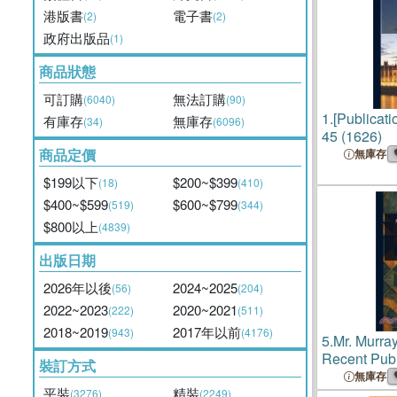
港版書
電子書
(2)
(2)
政府出版品
(1)
商品狀態
可訂購
無法訂購
(6040)
(90)
1.
[Publicati
有庫存
無庫存
(34)
(6096)
45 (1626)
商品定價
無庫存
$199以下
$200~$399
(18)
(410)
$400~$599
$600~$799
(519)
(344)
$800以上
(4839)
出版日期
2026年以後
2024~2025
(56)
(204)
2022~2023
2020~2021
(222)
(511)
2018~2019
2017年以前
(943)
(4176)
5.
Mr. Murray
Recent Publ
裝訂方式
無庫存
平裝
精裝
(3276)
(2249)