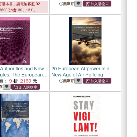
無庫存
購本書，請電洽客服 02-
6600[分機130、131]。
 Authorities and New
20.
European Airpower in a
gies: The European
New Age of Air Policing
on
9
2160
價：
無庫存
存