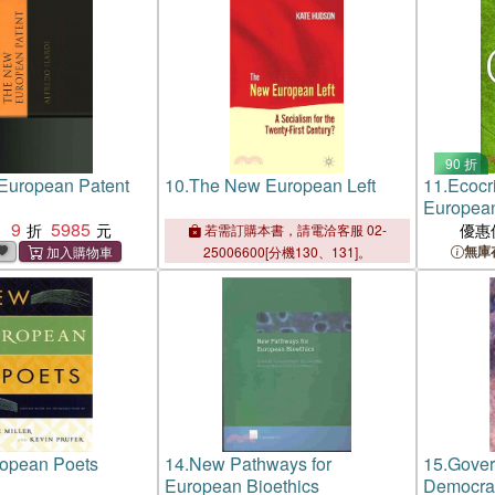
Includin
Publicat
90 折
European Patent
10.
The New European Left
11.
Ecocr
Europea
9
5985
：
優惠
若需訂購本書，請電洽客服 02-
無庫
25006600[分機130、131]。
opean Poets
14.
New Pathways for
15.
Gover
European Bioethics
Democra