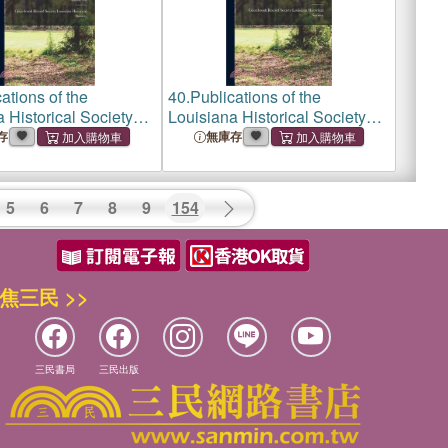
ations of the
40.
Publications of the
 Historical Society
Louisiana Historical Society
ans, Louisiana;
New Orleans, Louisiana;
存
無庫存
II
Volume VII
5
6
7
8
9
154
焦三民 >>
三民書局
三民出版