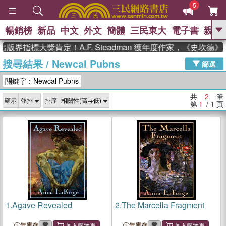
5
暢銷榜
新品
中文
外文
簡體
三民東大
電子書
親子
GO
版界指標大獎肯定！A.F. Steadman 獲年度作家，《史坎
搜尋結果
/
Newcal Pubns
、
熱搜：
東野圭吾
高希均教授回憶錄
篩選
、
、
、
The Odyssey
父親節
如果歷
關鍵字：Newcal Pubns
、
、
史是一群喵
暑期推薦
國際布克
、
、
獎 臺灣漫遊錄
方念華
台灣的李
共
2
筆
顯示
排序
、
、
登輝時代
數學女孩：黎曼猜想
第
1
/ 1
頁
偉大的迷走神經
1.
Agave Revealed
2.
The Marcella Fragment
無庫存
無庫存