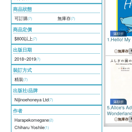
商品狀態
可訂購
無庫存
(7)
(7)
商品定價
滿額折
$800以上
(7)
1.
Hello! My
出版日期
無庫存
2018~2019
(7)
裝訂方式
精裝
(7)
出版社/品牌
Nijinoehoneya Ltd
(7)
滿額折
5.
Alice's Ad
作者
Wonderlan
無庫存
Harapekomegane
(2)
Chiharu Yoshiie
(1)