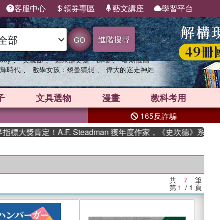
客服中心
領券專區
藝文講座
學習平台
進階搜尋
GO
、
、
、
sey
父親節
如果歷史是一群喵
暑期推薦
、
、
輝時代
數學女孩：黎曼猜想
偉大的迷走神經
子
文具選物
漫畫
教科考用
165反詐騙
大獎肯定！A.F. Steadman 獲年度作家，《史坎德》系列帶
共
7
筆
第
1
/ 1
頁