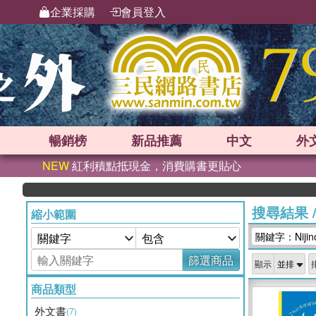
企業採購
會員登入
暢銷榜
新品
推薦
中文
外
NEW
紅利積點抵現金，消費購書更貼心
搜尋結果
縮小範圍
關鍵字：Nijinoe
篩選商品
顯示
商品類型
外文書
(7)