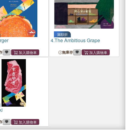
滿額折
rger
4.
The Ambitious Grape
存
無庫存
ki
存