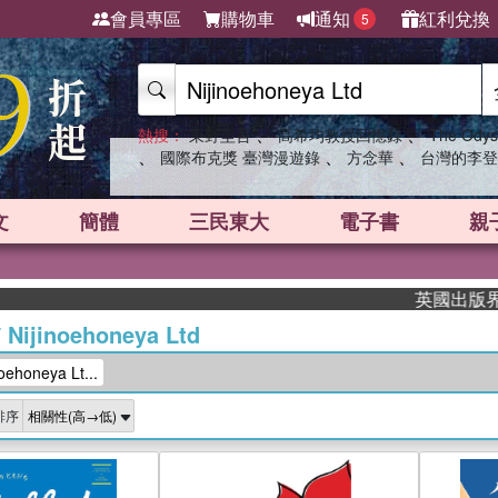
會員專區
購物車
通知
紅利兌換
5
、
、
熱搜：
東野圭吾
高希均教授回憶錄
The Odys
、
、
、
國際布克獎 臺灣漫遊錄
方念華
台灣的李登
文
簡體
三民東大
電子書
親
英國出版界指標
/
Nijinoehoneya Ltd
honeya Lt...
排序