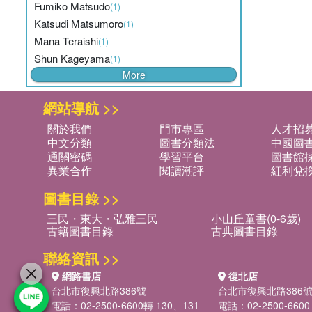
Fumiko Matsudo
(1)
Katsudi Matsumoro
(1)
Mana Teraishi
(1)
Shun Kageyama
(1)
More
網站導航 >>
關於我們
門市專區
人才招
中文分類
圖書分類法
中國圖
通關密碼
學習平台
圖書館採
異業合作
閱讀潮評
紅利兌
圖書目錄 >>
三民・東大・弘雅三民
小山丘童書(0-6歲)
古籍圖書目錄
古典圖書目錄
聯絡資訊 >>
網路書店
復北店
台北市復興北路386號
台北市復興北路386
電話：02-2500-6600轉 130、131
電話：02-2500-6600