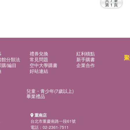
共
7
筆
第
1
頁
募
禮券兌換
紅利積點
聚
書館分類法
常見問題
新手購書
購/編目
空中大學購書
企業合作
換
好站連結
兒童・青少年(7歲以上)
畢業禮品
重南店
號
台北市重慶南路一段61號
電話：02-2361-7511