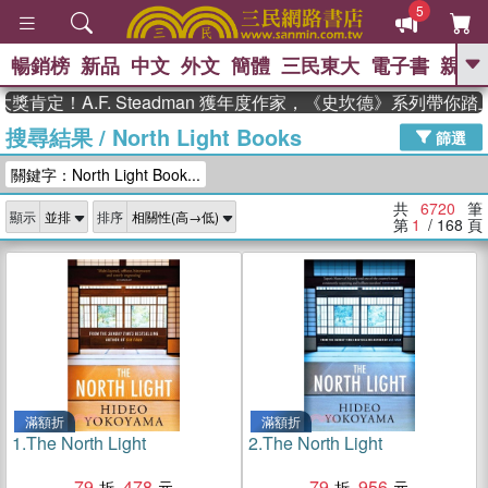
5
暢銷榜
新品
中文
外文
簡體
三民東大
電子書
親子
GO
A.F. Steadman 獲年度作家，《史坎德》系列帶你踏上熱血
搜尋結果
/
North Light Books
、
熱搜：
東野圭吾
高希均教授回憶錄
篩選
、
、
、
The Odyssey
父親節
如果歷
關鍵字：North Light Book...
、
、
史是一群喵
暑期推薦
國際布克
、
、
獎 臺灣漫遊錄
方念華
台灣的李
共
6720
筆
顯示
排序
、
、
登輝時代
數學女孩：黎曼猜想
第
1
/ 168
頁
偉大的迷走神經
滿額折
滿額折
1.
The North Light
2.
The North Light
79
478
79
956