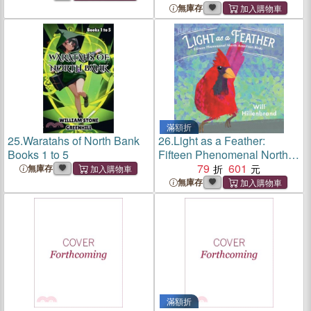
無庫存
滿額折
25.
Waratahs of North Bank
26.
Light as a Feather:
Books 1 to 5
Fifteen Phenomenal North
American Birds
79
601
無庫存
無庫存
滿額折