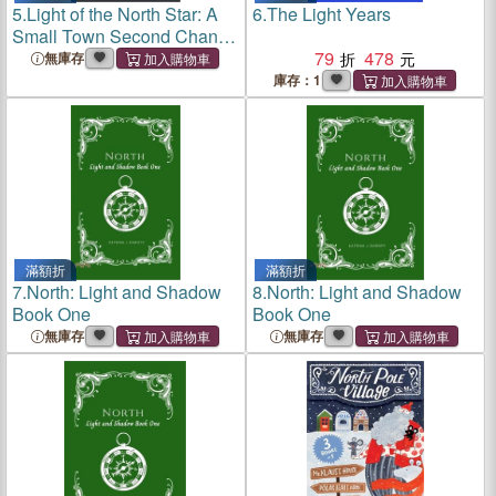
5.
Light of the North Star: A
6.
The Light Years
Small Town Second Chance
Romance
79
478
無庫存
庫存：1
滿額折
滿額折
7.
North: Light and Shadow
8.
North: Light and Shadow
Book One
Book One
無庫存
無庫存