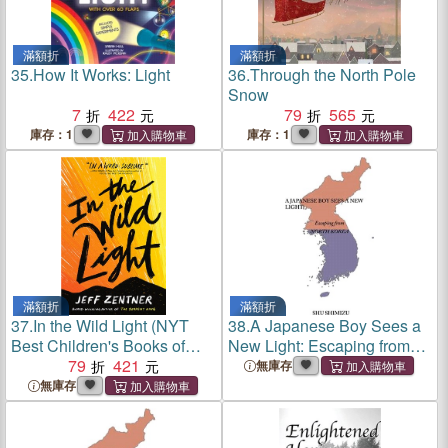
滿額折
滿額折
35.
How It Works: Light
36.
Through the North Pole
Snow
7
422
79
565
庫存：1
庫存：1
滿額折
滿額折
37.
In the Wild Light (NYT
38.
A Japanese Boy Sees a
Best Children's Books of
New Light: Escaping from
2021)
79
421
North Korea
無庫存
無庫存