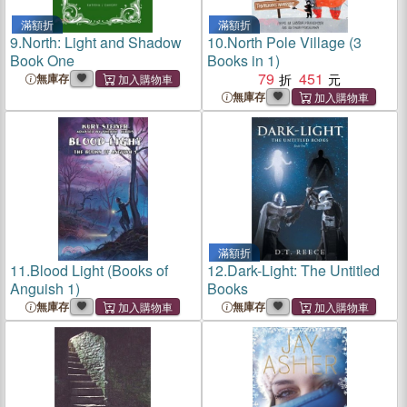
滿額折
滿額折
9.
North: Light and Shadow
10.
North Pole Village (3
Book One
Books in 1)
79
451
無庫存
無庫存
滿額折
11.
Blood Light (Books of
12.
Dark-Light: The Untitled
Anguish 1)
Books
無庫存
無庫存