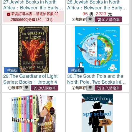
27.
Jewish Books in North
28.
Jewish Books in North
Africa：Between the Early
Africa：Between the Early
Modern and Modern Worlds
Modern and Modern Worlds
95
2223
若需訂購本書，請電洽客服 02-
無庫存
25006600[分機130、131]。
滿額折
滿額折
29.
The Guardians of Light
30.
The South Pole and the
Series: Books 1 through 4
North Pole. Two Books Into
One
無庫存
無庫存