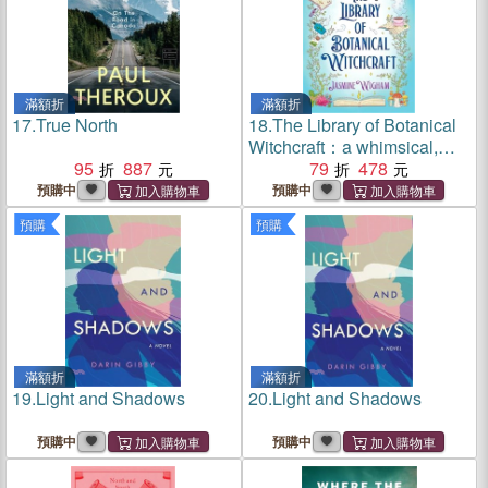
滿額折
滿額折
17.
True North
18.
The Library of Botanical
Witchcraft：a whimsical,
95
887
light academia fantasy about
79
478
magical plants, dusty books
預購中
預購中
and blossoming love
預購
預購
滿額折
滿額折
19.
Light and Shadows
20.
Light and Shadows
預購中
預購中