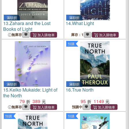
滿額折
滿額折
13.
Zahara and the Lost
14.
What Light
Books of Light
無庫存
庫存：1
預購
滿額折
滿額折
15.
Keiko Mukaide: Light of
16.
True North
the North
79
389
95
1149
無庫存
預購中
預購
預購