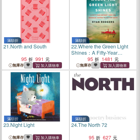
滿額折
滿額折
21.
North and South
22.
Where the Green Light
Shines：A Fifty-Year
95
991
Odyssey from the Boundary
95
1481
Waters to the Far North
無庫存
無庫存
滿額折
滿額折
23.
Night Light
24.
The North 72
95
627
無庫存