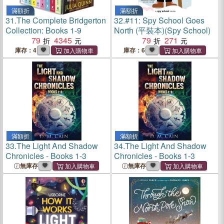
滿額折
滿額折
31.
The Complete Bridgerton
32.
#11: Spy School Goes
Collection: Books 1-9
North (平裝本)(Spy School)
79
4345
79
271
庫存：4
庫存：6
滿額折
滿額折
33.
The Light And Shadow
34.
The Light And Shadow
Chronicles - Books 1-3
Chronicles - Books 1-3
無庫存
無庫存