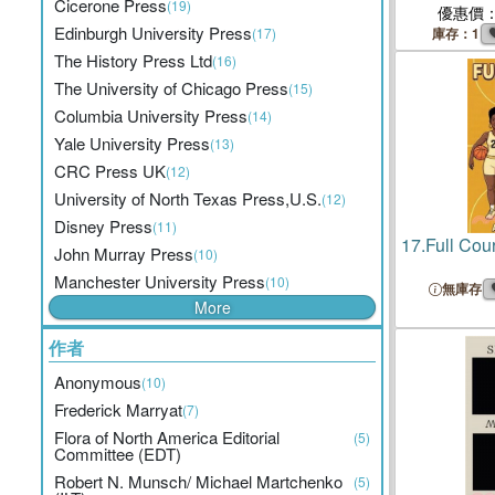
Cicerone Press
(19)
優惠價
Edinburgh University Press
(17)
庫存：1
The History Press Ltd
(16)
The University of Chicago Press
(15)
Columbia University Press
(14)
Yale University Press
(13)
CRC Press UK
(12)
University of North Texas Press,U.S.
(12)
Disney Press
(11)
17.
Full Cou
John Murray Press
(10)
Manchester University Press
(10)
無庫存
More
作者
Anonymous
(10)
Frederick Marryat
(7)
Flora of North America Editorial
(5)
Committee (EDT)
Robert N. Munsch/ Michael Martchenko
(5)