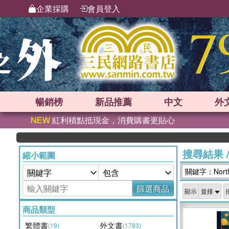
企業採購
會員登入
暢銷榜
新品
推薦
中文
外
NEW
紅利積點抵現金，消費購書更貼心
搜尋結果
縮小範圍
關鍵字：North 
篩選商品
顯示
商品類型
繁體書
外文書
(19)
(1783)