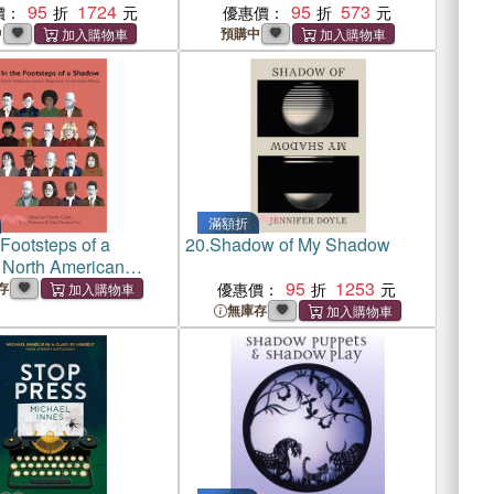
95
1724
95
573
價：
優惠價：
中
預購中
滿額折
 Footsteps of a
20.
Shadow of My Shadow
North American
 Responses to
95
1253
存
優惠價：
o Pessoa
無庫存