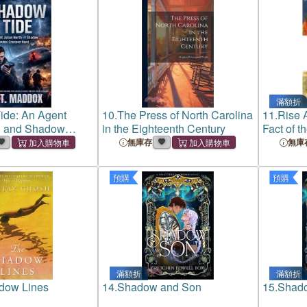
滿額折
ide: An Agent
10.
The Press of North Carolina
11.
Rise 
th and Shadow
in the Eighteenth Century
Fact of t
 Crossover Novel
無庫存
無庫
預購
預購
滿額折
滿額折
dow Lines
14.
Shadow and Son
15.
Shad