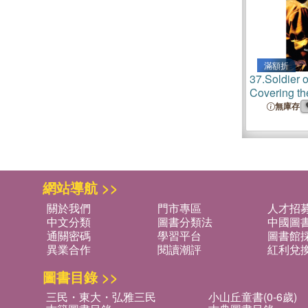
滿額折
37.
Soldier o
Covering th
and North A
無庫存
網站導航 >>
關於我們
門市專區
人才招
中文分類
圖書分類法
中國圖
通關密碼
學習平台
圖書館採
異業合作
閱讀潮評
紅利兌
圖書目錄 >>
三民・東大・弘雅三民
小山丘童書(0-6歲)