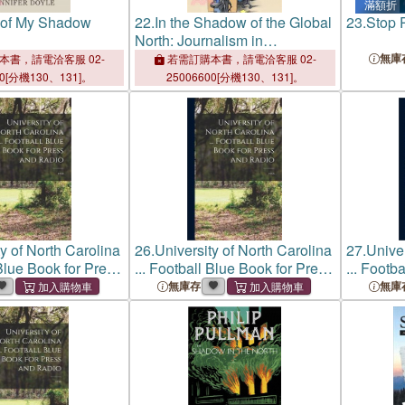
滿額折
of My Shadow
22.
In the Shadow of the Global
23.
Stop 
North: Journalism in
Postcolonial Africa
無庫
本書，請電洽客服 02-
若需訂購本書，請電洽客服 02-
00[分機130、131]。
25006600[分機130、131]。
y of North Carolina
26.
University of North Carolina
27.
Univer
 Blue Book for Press
... Football Blue Book for Press
... Footb
 1958
and Radio; 1955
and Radi
無庫存
無庫