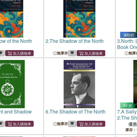
滿額折
w of the North
2.
The Shadow of the North
3.
North:
Book On
無庫存
無庫
50 折
ght and Shadow
6.
The Shadow of The North
7.
A Sally
2:The Sh
無庫存
優
庫存：