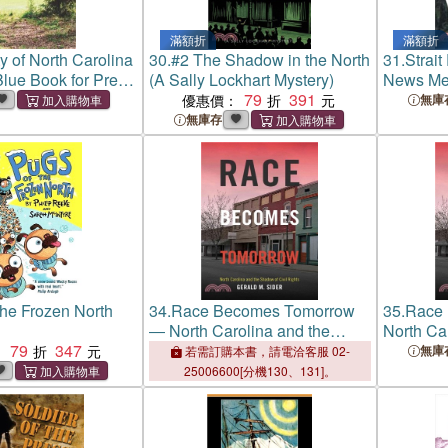
滿額折
滿額折
y of North Carolina
30.
#2 The Shadow in the North
31.
Strait
 Blue Book for Press
(A Sally Lockhart Mystery)
News Med
 1958
79
391
Olympic 
優惠價：
無庫
無庫存
the Frozen North
34.
Race Becomes Tomorrow
35.
Race 
― North Carolina and the
North Ca
79
347
Shadow of Civil Rights
Shadow o
：
無庫
若需訂購本書，請電洽客服 02-
25006600[分機130、131]。