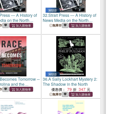
滿額折
 Press ― A History of
32.
Strait Press ― A History of
ia on the North
News Media on the North
Peninsula
Olympic Peninsula
存
無庫存
滿額折
Becomes Tomorrow ─
36.
A Sally Lockhart Mystery 2:
rolina and the
The Shadow in the North
f Civil Rights
79
347
存
優惠價：
無庫存