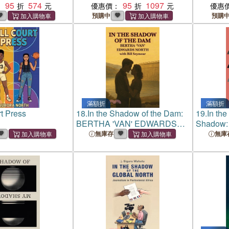
95
574
95
1097
：
優惠價：
優惠
預購中
預購
滿額折
滿額折
rt Press
18.
In the Shadow of the Dam:
19.
In the
BERTHA 'VAN' EDWARDS
Shadow: 
NORTH with Bill Seymour
Literary
無庫存
無庫
Fernand