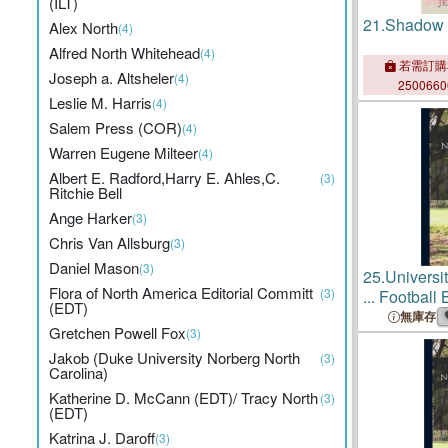
(ILT)
21.
Shadow 
Alex North
(4)
Alfred North Whitehead
(4)
若需訂購
Joseph a. Altsheler
(4)
250066
Leslie M. Harris
(4)
Salem Press (COR)
(4)
Warren Eugene Milteer
(4)
Albert E. Radford,Harry E. Ahles,C.
(3)
Ritchie Bell
Ange Harker
(3)
Chris Van Allsburg
(3)
Daniel Mason
(3)
25.
Universit
Flora of North America Editorial Committ
(3)
... Football
(EDT)
and Radio;
無庫存
Gretchen Powell Fox
(3)
Jakob (Duke University Norberg North
(3)
Carolina)
Katherine D. McCann (EDT)/ Tracy North
(3)
(EDT)
Katrina J. Daroff
(3)