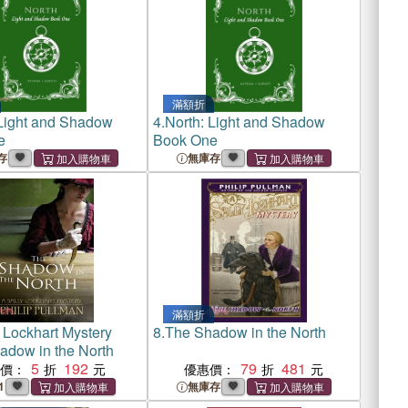
滿額折
 Light and Shadow
4.
North: Light and Shadow
e
Book One
存
無庫存
滿額折
 Lockhart Mystery
8.
The Shadow in the North
adow in the North
5
192
79
481
惠價：
優惠價：
1
無庫存