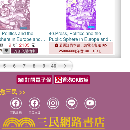
 Politics and the
40.
Press, Politics and the
phere in Europe and
Public Sphere in Europe and
erica, 1760–1820
9
2105
North America, 1760-1820
價：
若需訂購本書，請電洽客服 02-
存
25006600[分機130、131]。
5
6
7
8
9
46
焦三民 >>
三民書局
三民出版