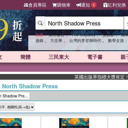
會員專區
購物車
通知
紅利兌換
5
、
、
、
熱搜：
東野圭吾
The Odyssey
父親節
如
、
、
、
遊錄
方念華
台灣的李登輝時代
數學女孩：
文
簡體
三民東大
電子書
親
英國出版界指標大獎肯定！A.F. St
/
North Shadow Press
Shadow Pre...
排序