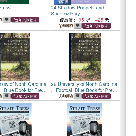
滿額折
Press
24.
Shadow Puppets and
Shadow Play
95
1425
存
優惠價：
無庫存
sity of North Carolina
28.
University of North Carolina
all Blue Book for Press
... Football Blue Book for Press
o; 1947
and Radio; 1956
存
無庫存