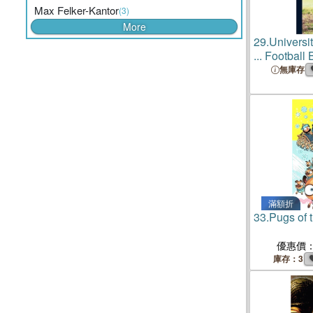
Max Felker-Kantor
(3)
More
29.
Universit
... Football
and Radio;
無庫存
滿額折
33.
Pugs of 
優惠價
庫存：3