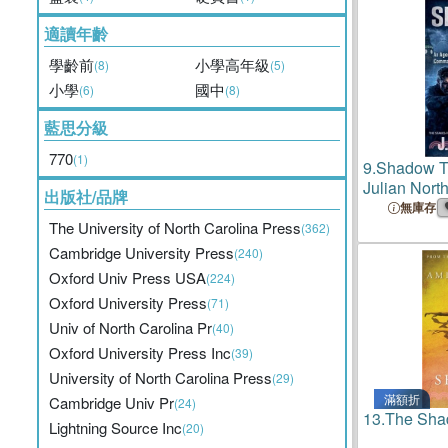
適讀年齡
學齡前
小學高年級
(8)
(5)
小學
國中
(6)
(8)
藍思分級
770
(1)
9.
Shadow T
Julian Nor
出版社/品牌
Commandos
無庫存
The University of North Carolina Press
(362)
Cambridge University Press
(240)
Oxford Univ Press USA
(224)
Oxford University Press
(71)
Univ of North Carolina Pr
(40)
Oxford University Press Inc
(39)
University of North Carolina Press
(29)
滿額折
Cambridge Univ Pr
(24)
13.
The Sha
Lightning Source Inc
(20)