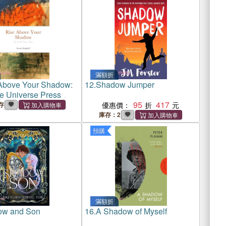
滿額折
Above Your Shadow:
12.
Shadow Jumper
he Universe Press
95
417
存
優惠價：
庫存：2
預購
滿額折
ow and Son
16.
A Shadow of Myself