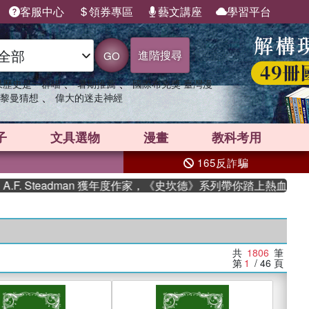
客服中心
領券專區
藝文講座
學習平台
進階搜尋
GO
、
、
果歷史是一群喵
暑期推薦
國際布克獎 臺灣漫
、
黎曼猜想
偉大的迷走神經
子
文具選物
漫畫
教科考用
165反詐騙
eadman 獲年度作家，《史坎德》系列帶你踏上熱血奇幻旅程
共
1806
筆
第
1
/ 46
頁