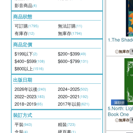
影音商品
(4)
商品狀態
可訂購
無法訂購
(1795)
(11)
有庫存
無庫存
(12)
(1794)
1.
The Shado
商品定價
無庫存
$199以下
$200~$399
(2)
(49)
$400~$599
$600~$799
(108)
(131)
$800以上
(1516)
出版日期
2026年以後
2024~2025
(240)
(502)
2022~2023
2020~2021
(183)
(192)
滿額折
2018~2019
2017年以前
(65)
(621)
5.
North: Li
Book One
裝訂方式
無庫存
平裝
精裝
(943)
(723)
盒裝
硬頁書
(4)
(1)