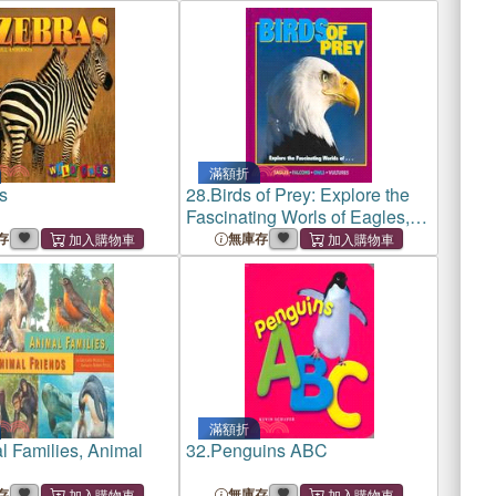
滿額折
s
28.
Birds of Prey: Explore the
Fascinating Worls of Eagles,
Falcons, Owls, Vultures
存
無庫存
滿額折
l Families, Animal
32.
Penguins ABC
存
無庫存