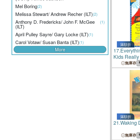
Mel Boring
(2)
Melissa Stewart/ Andrew Recher (ILT)
(2)
Anthony D. Fredericks/ John F. McGee
(1)
(ILT)
April Pulley Sayre/ Gary Locke (ILT)
(1)
Carol Votaw/ Susan Banta (ILT)
(1)
滿額折
More
17.
Everythi
Kids Really
About Birds
無庫存
滿額折
21.
Waking 
無庫存