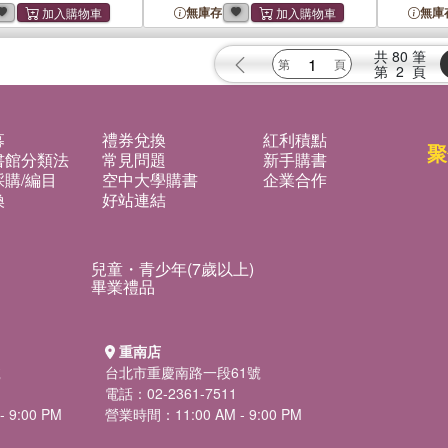
hins
無庫存
無庫
共
80
筆
第
2
頁
募
禮券兌換
紅利積點
聚
書館分類法
常見問題
新手購書
購/編目
空中大學購書
企業合作
換
好站連結
兒童・青少年(7歲以上)
畢業禮品
重南店
號
台北市重慶南路一段61號
電話：02-2361-7511
 9:00 PM
營業時間：11:00 AM - 9:00 PM