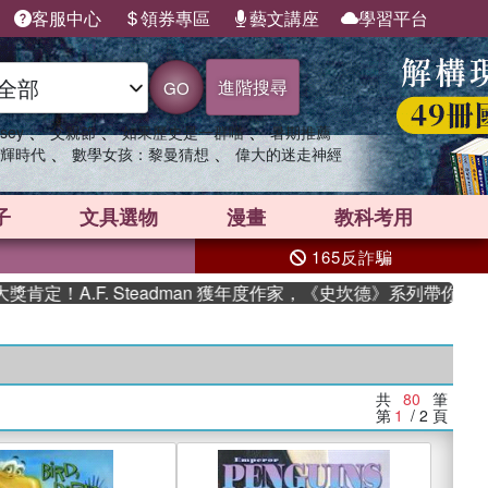
客服中心
領券專區
藝文講座
學習平台
進階搜尋
GO
、
、
、
sey
父親節
如果歷史是一群喵
暑期推薦
、
、
輝時代
數學女孩：黎曼猜想
偉大的迷走神經
子
文具選物
漫畫
教科考用
165反詐騙
F. Steadman 獲年度作家，《史坎德》系列帶你踏上熱血奇幻
共
80
筆
第
1
/ 2
頁