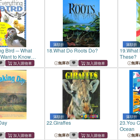
滿額折
滿額折
ng Bird ─ What
18.
What Do Roots Do?
19.
What 
 Want to Know
These?
無庫存
無庫
滿額折
滿額折
Day
22.
Giraffes
23.
You C
Ocean
無庫存
無庫