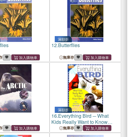
滿額折
flies
12.
Butterflies
存
無庫存
滿額折
16.
Everything Bird ─ What
Kids Really Want to Know
About Birds
存
無庫存