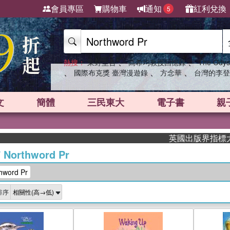
會員專區
購物車
通知
紅利兌換
5
、
、
熱搜：
東野圭吾
高希均教授回憶錄
The Odys
、
、
、
國際布克獎 臺灣漫遊錄
方念華
台灣的李登
文
簡體
三民東大
電子書
親
英國出版界指標大獎肯定！A.
/
Northword Pr
word Pr
排序