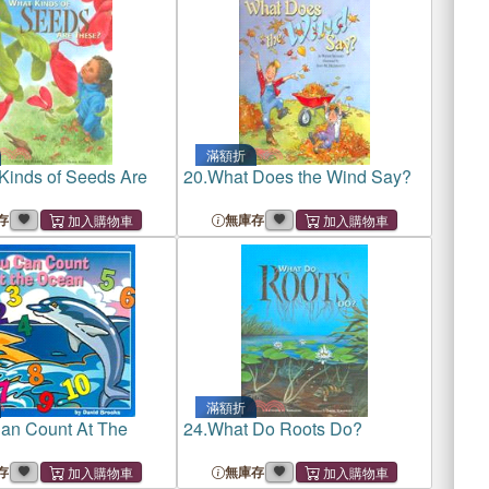
滿額折
Kinds of Seeds Are
20.
What Does the Wind Say?
存
無庫存
滿額折
an Count At The
24.
What Do Roots Do?
存
無庫存