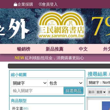
企業採購
會員登入
暢銷榜
新品
推薦
中文
外
NEW
紅利積點抵現金，消費購書更貼心
搜尋結果
縮小範圍
關鍵字：North
篩選商品
顯示
商品類型
外文書
(80)