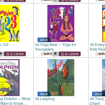
滿額折
s 123
34.
Yoga Bear ─ Yoga for
35.
Every
Youngsters
Kids Rea
About Re
無庫存
無庫
滿額折
滿額折
ng Dolphin ─ What
38.
Ladybug
39.
Trout,
 Want to Know
Chant