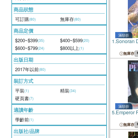
商品狀態
可訂購
無庫存
(80)
(80)
商品定價
滿額折
$200~$399
$400~$599
(35)
(20)
1.
Sonoran D
$600~$799
$800以上
(24)
(1)
無庫存
出版日期
2017年以前
(80)
裝訂方式
平裝
精裝
(1)
(34)
硬頁書
(7)
滿額折
適讀年齡
5.
Emperor 
學齡前
(1)
無庫存
出版社/品牌