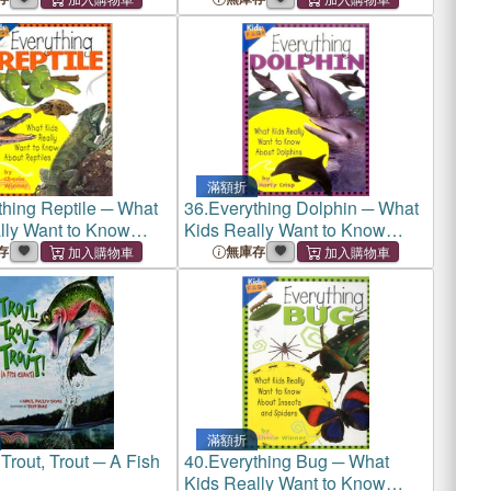
滿額折
thing Reptile ─ What
36.
Everything Dolphin ─ What
lly Want to Know
Kids Really Want to Know
ptiles
About Dolphins
存
無庫存
滿額折
 Trout, Trout ─ A Fish
40.
Everything Bug ─ What
Kids Really Want to Know