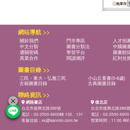
About Dolp
無庫存
網站導航 >>
關於我們
門市專區
人才招
中文分類
圖書分類法
中國圖
通關密碼
學習平台
圖書館採
異業合作
閱讀潮評
紅利兌
圖書目錄 >>
三民・東大・弘雅三民
小山丘童書(0-6歲)
古籍圖書目錄
古典圖書目錄
聯絡資訊 >>
網路書店
復北店
台北市復興北路386號
台北市復興北路386
電話：02-2500-6600轉 130、131
電話：02-2500-6600
客服信箱：
ec@sanmin.com.tw
營業時間：11:00 AM -