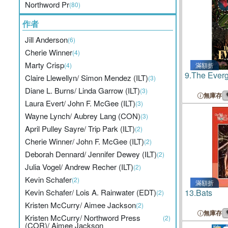
Northword Pr
(80)
作者
Jill Anderson
(6)
Cherie Winner
(4)
Marty Crisp
(4)
滿額折
9.
The Ever
Claire Llewellyn/ Simon Mendez (ILT)
(3)
Diane L. Burns/ Linda Garrow (ILT)
(3)
無庫存
Laura Evert/ John F. McGee (ILT)
(3)
Wayne Lynch/ Aubrey Lang (CON)
(3)
April Pulley Sayre/ Trip Park (ILT)
(2)
Cherie Winner/ John F. McGee (ILT)
(2)
Deborah Dennard/ Jennifer Dewey (ILT)
(2)
Julia Vogel/ Andrew Recher (ILT)
(2)
Kevin Schafer
(2)
滿額折
Kevin Schafer/ Lois A. Rainwater (EDT)
13.
Bats
(2)
Kristen McCurry/ Aimee Jackson
(2)
無庫存
Kristen McCurry/ Northword Press
(2)
(COR)/ Aimee Jackson