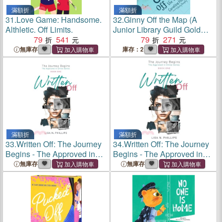
滿額折
滿額折
31.
Love Game: Handsome.
32.
Ginny Off the Map (A
Althletic. Off Limits.
Junior Library Guild Gold
79
541
Standard Selection)
79
271
無庫存
庫存：2
滿額折
滿額折
33.
Written Off: The Journey
34.
Written Off: The Journey
Begins - The Approved in
Begins - The Approved in
Christ Series Book One
Christ Series Book One
無庫存
無庫存