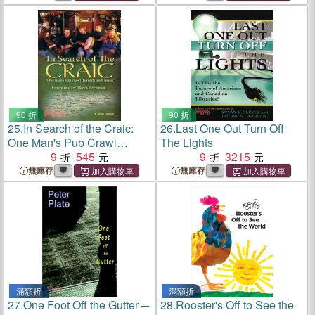
90 折
90 折
25.
In Search of the Craic:
26.
Last One Out Turn Off
One Man's Pub Crawl
The Lights
Through Irish Music
9
545
9
3215
無庫存
無庫存
滿額折
滿額折
27.
One Foot Off the Gutter ─
28.
Rooster's Off to See the