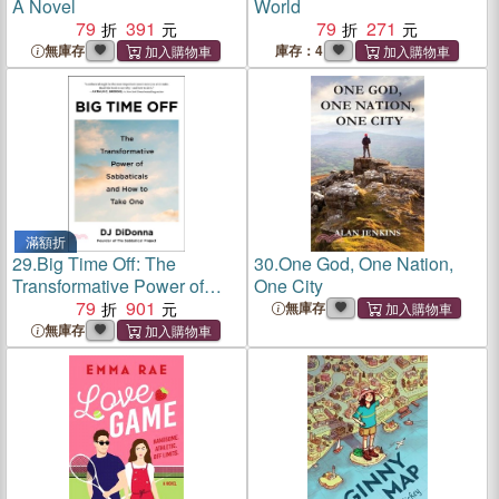
A Novel
World
79
391
79
271
無庫存
庫存：4
滿額折
29.
Big Time Off: The
30.
One God, One Nation,
Transformative Power of
One City
Sabbaticals and How to
79
901
無庫存
Take One
無庫存