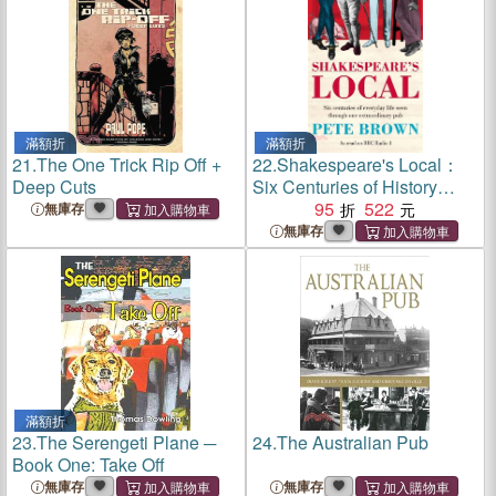
滿額折
滿額折
21.
The One Trick Rip Off +
22.
Shakespeare's Local：
Deep Cuts
Six Centuries of History
Seen Through One
95
522
無庫存
Extraordinary Pub
無庫存
滿額折
23.
The Serengeti Plane ─
24.
The Australian Pub
Book One: Take Off
無庫存
無庫存