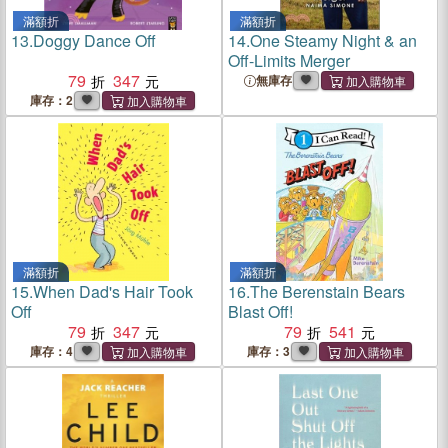
滿額折
滿額折
13.
Doggy Dance Off
14.
One Steamy Night & an
Off-Limits Merger
79
347
無庫存
庫存：2
滿額折
滿額折
15.
When Dad's Hair Took
16.
The Berenstain Bears
Off
Blast Off!
79
347
79
541
庫存：4
庫存：3