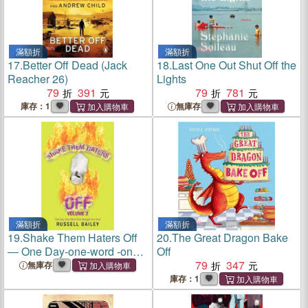
滿額折
滿額折
17.
Better Off Dead (Jack
18.
Last One Out Shut Off the
Reacher 26)
Lights
79
391
79
781
庫存：1
無庫存
滿額折
滿額折
19.
Shake Them Haters Off
20.
The Great Dragon Bake
― One Day-one-word -one
Off
Thought at a Time
79
347
無庫存
庫存：1