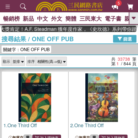
5
暢銷榜
新品
中文
外文
簡體
三民東大
電子書
親子
GO
！A.F. Steadman 獲年度作家，《史坎德》系列帶你踏上熱
搜尋結果
/
ONE OFF PUB
、
熱搜：
東野圭吾
高希均教授回憶錄
篩選
、
、
、
The Odyssey
父親節
如果歷
關鍵字：ONE OFF PUB
、
、
史是一群喵
暑期推薦
國際布克
、
、
獎 臺灣漫遊錄
方念華
台灣的李
共
33738
筆
顯示
排序
、
、
登輝時代
數學女孩：黎曼猜想
第
1
/ 844
頁
偉大的迷走神經
1.
One Third Off
2.
One Third Off
無庫存
無庫存