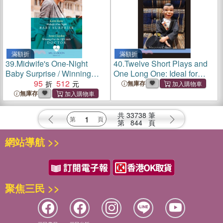
滿額折
滿額折
39.
Midwife's One-Night
40.
Twelve Short Plays and
Baby Surprise / Winning
One Long One: Ideal for
Over The Off-Limits
95
512
College Drama
無庫存
Doctor：Midwife's One-
Departments, Community
無庫存
Night Baby Surprise /
Theaters and Even Off
Winning Over the off-Limits
Broadway
共
33738
筆
Doctor
第
844
頁
網站導航 >>
聚焦三民 >>