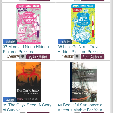
滿額折
滿額折
37.
Mermaid Neon Hidden
38.
Let's Go Neon Travel
Pictures Puzzles
Hidden Pictures Puzzles
無庫存
無庫存
滿額折
39.
The Onyx Seed: A Story
40.
Beautiful Sani-onyx: a
of Survival
Vitreous Marble For Your