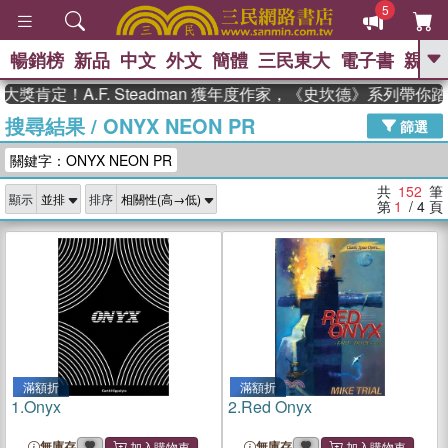
5
暢銷榜
新品
中文
外文
簡體
三民東大
電子書
親子
GO
！A.F. Steadman 獲年度作家，《史坎德》系列帶你踏上熱
搜尋結果
/
ONYX NEON PR
、
、
熱搜：
東野圭吾
The Odyssey
篩選
、
、
父親節
如果歷史是一群喵
暑期
關鍵字：ONYX NEON PR
、
、
推薦
國際布克獎 臺灣漫遊錄
方
、
、
念華
台灣的李登輝時代
數學女
共
152
筆
顯示
排序
、
孩：黎曼猜想
偉大的迷走神經
第
1
/ 4
頁
滿額折
滿額折
1.
Onyx
2.
Red Onyx
無庫存
無庫存