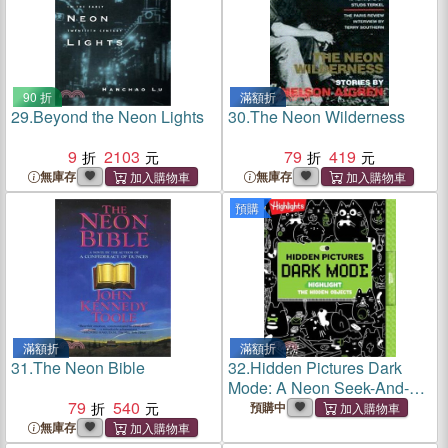
90 折
滿額折
29.
Beyond the Neon Lights
30.
The Neon Wilderness
9
2103
79
419
無庫存
無庫存
預購
滿額折
滿額折
31.
The Neon Bible
32.
Hidden Pictures Dark
Mode: A Neon Seek-And-
79
540
Find Puzzle Book for Kids
預購中
無庫存