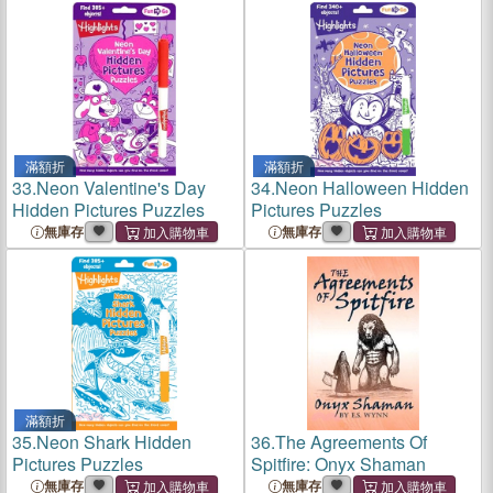
滿額折
滿額折
33.
Neon Valentine's Day
34.
Neon Halloween Hidden
Hidden Pictures Puzzles
Pictures Puzzles
無庫存
無庫存
滿額折
35.
Neon Shark Hidden
36.
The Agreements Of
Pictures Puzzles
Spitfire: Onyx Shaman
無庫存
無庫存