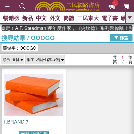
5
暢銷榜
新品
中文
外文
簡體
三民東大
電子書
親子
GO
定！A.F. Steadman 獲年度作家，《史坎德》系列帶你踏上
搜尋結果
/
OOOGO
、
熱搜：
東野圭吾
高希均教授回憶錄
篩選
、
、
、
The Odyssey
父親節
如果歷
關鍵字：OOOGO
、
、
史是一群喵
暑期推薦
國際布克
、
、
獎 臺灣漫遊錄
方念華
台灣的李
共
1
筆
顯示
排序
、
、
登輝時代
數學女孩：黎曼猜想
第
1
/ 1
頁
偉大的迷走神經
1.
BRAND 7
到貨時通知我