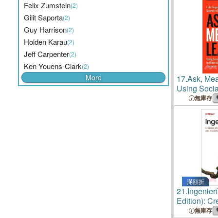
Felix Zumstein
(2)
Gilit Saporta
(2)
Guy Harrison
(2)
Holden Karau
(2)
Jeff Carpenter
(2)
Ken Youens-Clark
(2)
More
17.
Ask, Mea
Using Socia
to Understa
無庫存
Customer B
滿額折
21.
Ingenier
Edition): C
Aplicacion
無庫存