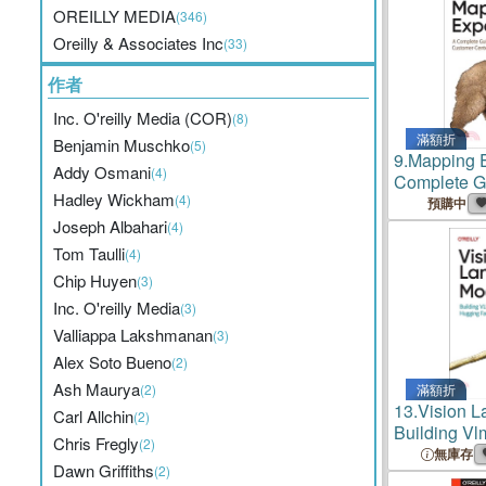
OREILLY MEDIA
(346)
Oreilly & Associates Inc
(33)
作者
Inc. O'reilly Media (COR)
(8)
滿額折
Benjamin Muschko
(5)
9.
Mapping E
Addy Osmani
(4)
Complete Gu
Hadley Wickham
(4)
Customer-C
預購中
Collaborati
Joseph Albahari
(4)
Tom Taulli
(4)
Chip Huyen
(3)
Inc. O'reilly Media
(3)
Valliappa Lakshmanan
(3)
Alex Soto Bueno
(2)
Ash Maurya
(2)
滿額折
13.
Vision L
Carl Allchin
(2)
Building Vl
Chris Fregly
(2)
Face
無庫存
Dawn Griffiths
(2)