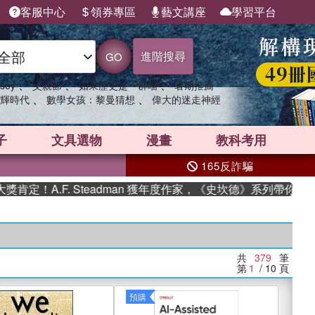
客服中心
領券專區
藝文講座
學習平台
進階搜尋
GO
、
、
、
sey
父親節
如果歷史是一群喵
暑期推薦
、
、
輝時代
數學女孩：黎曼猜想
偉大的迷走神經
子
文具選物
漫畫
教科考用
165反詐騙
.F. Steadman 獲年度作家，《史坎德》系列帶你踏上熱血奇
共
379
筆
第
1
/ 10
頁
預購