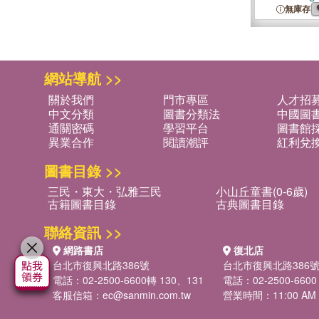
Application
無庫存
ML Models 
網站導航 >>
關於我們
門市專區
人才招
中文分類
圖書分類法
中國圖
通關密碼
學習平台
圖書館採
異業合作
閱讀潮評
紅利兌
圖書目錄 >>
三民・東大・弘雅三民
小山丘童書(0-6歲)
古籍圖書目錄
古典圖書目錄
聯絡資訊 >>
網路書店
復北店
台北市復興北路386號
台北市復興北路386
電話：02-2500-6600轉 130、131
電話：02-2500-6600
客服信箱：
ec@sanmin.com.tw
營業時間：11:00 AM -