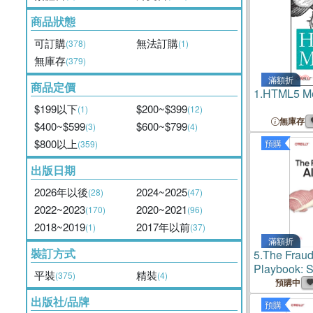
商品狀態
可訂購
無法訂購
(378)
(1)
無庫存
(379)
滿額折
商品定價
1.
HTML5 M
$199以下
$200~$399
(1)
(12)
無庫存
$400~$599
$600~$799
(3)
(4)
$800以上
預購
(359)
出版日期
2026年以後
2024~2025
(28)
(47)
2022~2023
2020~2021
(170)
(96)
2018~2019
2017年以前
(1)
(37)
滿額折
裝訂方式
5.
The Fraud 
Playbook: St
平裝
精裝
(375)
(4)
Genai Era
預購中
出版社/品牌
預購