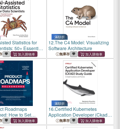
滿額折
isted Statistics for
12.
The C4 Model: Visualizing
ntists: 50+ Essential
Software Architecture
 Using R and Python
存
無庫存
滿額折
ct Roadmaps
16.
Certified Kubernetes
ed: How to Set
Application Developer (Ckad)
n While Embracing
Study Guide: In-Depth
存
無庫存
nty
Guidance and Practice