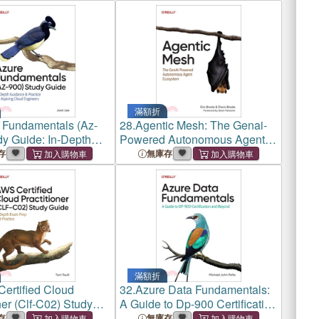
e High-Value Work,
for Ai-Generated Applications
 Beyond Their Role
滿額折
 Fundamentals (Az-
28.
Agentic Mesh: The Genai-
dy Guide: In-Depth
Powered Autonomous Agent
 & Practice for
Ecosystem
存
無庫存
 Cloud Engineers
滿額折
ertified Cloud
32.
Azure Data Fundamentals:
ner (Clf-C02) Study
A Guide to Dp-900 Certification
n-Depth Exam Prep
and Beyond
存
無庫存