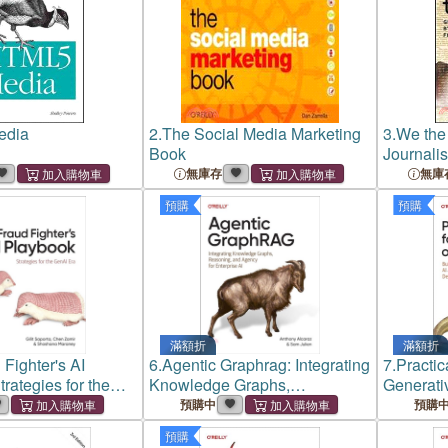
edia
2.
The Social Media Marketing
3.
We the
Book
Journali
the Peop
無庫存
無庫
預購
預購
滿額折
滿額折
Fighter's AI
6.
Agentic Graphrag: Integrating
7.
Practic
rategies for the
Knowledge Graphs,
Generativ
Reasoning, and Agency for
Build Hig
預購中
預購
Enterprise AI
from Pro
預購
Producti