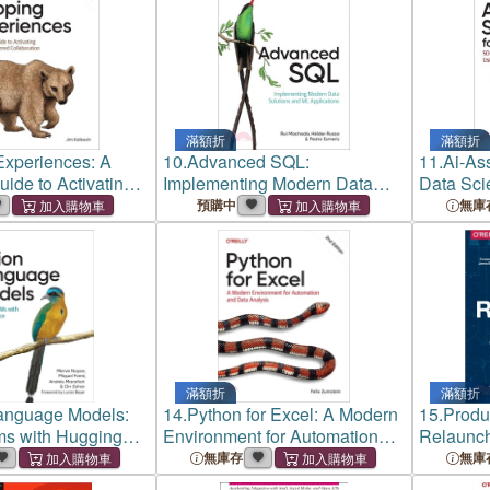
滿額折
滿額折
xperiences: A
10.
Advanced SQL:
11.
Ai-Ass
ide to Activating
Implementing Modern Data
Data Scie
entered
Solutions and ML Applications
Concepts
預購中
無庫
on
滿額折
滿額折
anguage Models:
14.
Python for Excel: A Modern
15.
Produ
ms with Hugging
Environment for Automation
Relaunch
and Data Analysis
Directio
無庫存
無庫
Uncertai