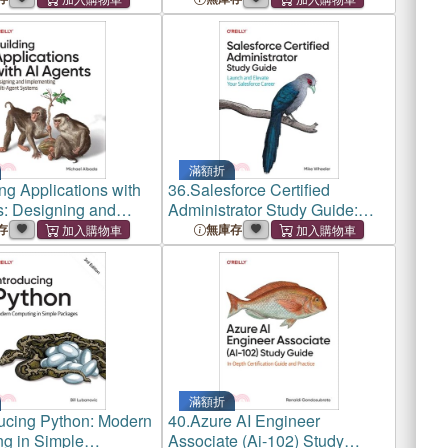
tice
滿額折
ng Applications with
36.
Salesforce Certified
s: Designing and
Administrator Study Guide:
ting Multi-Agent
Launch and Elevate Your
存
無庫存
Salesforce Career
滿額折
ducing Python: Modern
40.
Azure AI Engineer
g in Simple
Associate (Ai-102) Study