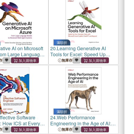
滿額折
tive AI on Microsoft
20.
Learning Generative AI
rom Large Language
Tools for Excel: Speed Up
o Advanced Multi-
Your Everyday Tasks with
存
無庫存
ystems
Microsoft Excel, Copilot,
Chatgpt, and Beyond
滿額折
ffective Software
24.
Web Performance
: How ICS at Every
Engineering in the Age of AI:
n Leverage Ai,
Mastering Speed and Quality
存
無庫存