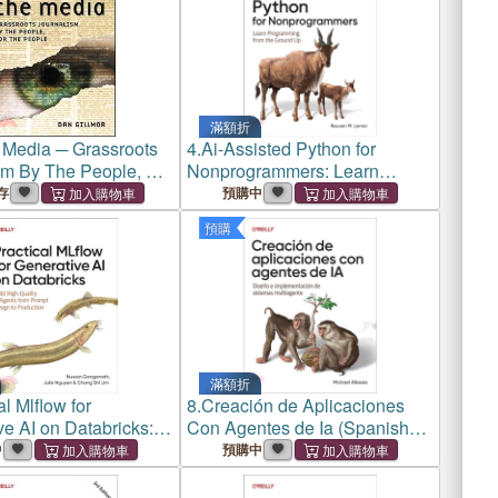
滿額折
 Media ─ Grassroots
4.
Ai-Assisted Python for
sm By The People, For
Nonprogrammers: Learn
le
Programming from the Ground
存
預購中
Up
預購
滿額折
al Mlflow for
8.
Creación de Aplicaciones
e AI on Databricks:
Con Agentes de Ia (Spanish
h-Quality AI Agents
Edition): Diseño E
中
預購中
mpt Design to
Implementación de Sistemas
on
Multiagente