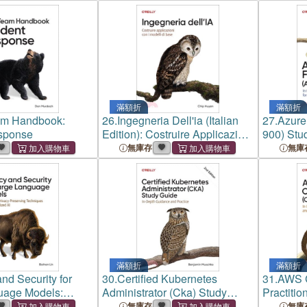
les
Prioritiz
and Lead
滿額折
滿額折
am Handbook:
26.
Ingegneria Dell'ia (Italian
27.
Azure
esponse
Edition): Costruire Applicazioni
900) Stu
Con I Modelli Di Base
Guidance
無庫存
無庫
Aspiring
滿額折
滿額折
nd Security for
30.
Certified Kubernetes
31.
AWS C
uage Models:
Administrator (Cka) Study
Practitio
rivacy-Preserving
Guide: In-Depth Guidance and
Guide: I
無庫存
無庫