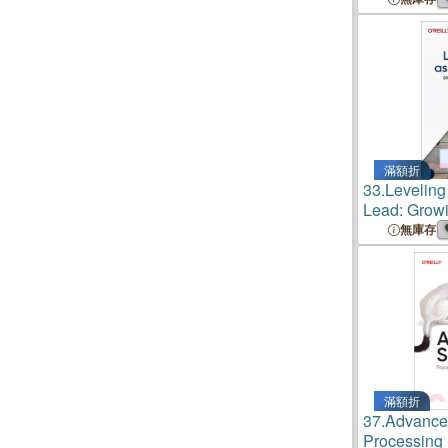
Techniques 
滿額折
33.
Leveling
Lead: Growi
Project, an
無庫存
滿額折
37.
Advance
Processing 