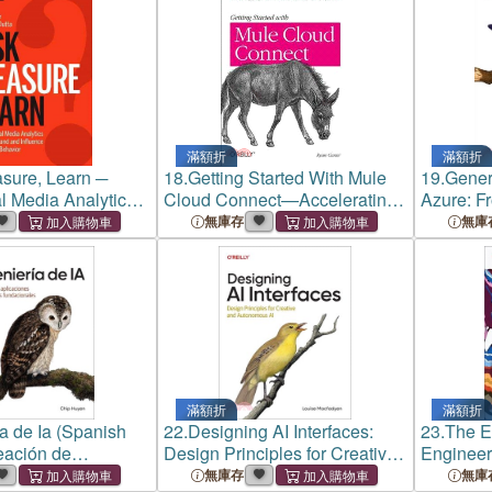
滿額折
滿額折
sure, Learn ─
18.
Getting Started With Mule
19.
Genera
l Media Analytics
Cloud Connect—Accelerating
Azure: F
nd and Influence
Integration With SaaS, Social
Models t
無庫存
無庫
ehavior
Media, and Open APIs
Agent S
滿額折
滿額折
ía de Ia (Spanish
22.
Designing AI Interfaces:
23.
The E
reación de
Design Principles for Creative
Engineer
es Con Modelos
and Autonomous AI
Level Ca
無庫存
無庫