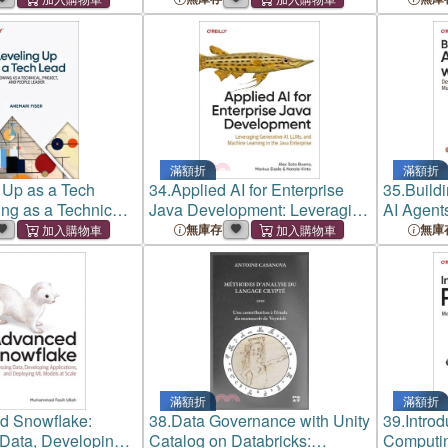
for Personalized AI
Practice
and Prac
滿額折
滿額折
 Up as a Tech
34.
Applied AI for Enterprise
35.
Buildi
ng as a Technical,
Java Development: Leveraging
AI Agent
d People Leader
Generative Ai, Llms, and
Implemen
無庫存
無庫
Machine Learning in the Java
Systems
Enterprise
滿額折
滿額折
d Snowflake:
38.
Data Governance with Unity
39.
Intro
Data, Developing
Catalog on Databricks:
Computin