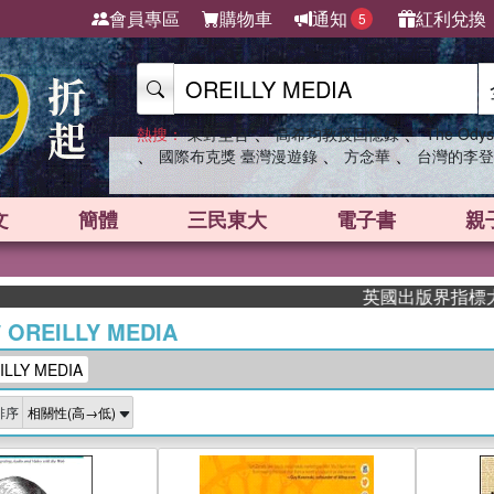
會員專區
購物車
通知
紅利兌換
5
、
、
熱搜：
東野圭吾
高希均教授回憶錄
The Odys
、
、
、
國際布克獎 臺灣漫遊錄
方念華
台灣的李登
文
簡體
三民東大
電子書
親
英國出版界指標大獎肯定！A
/
OREILLY MEDIA
LY MEDIA
排序