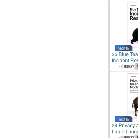
Fundaciona
滿額折
25.
Blue Te
Incident R
無庫存
滿額折
29.
Privacy a
Large Lang
Hands-On P
無庫存