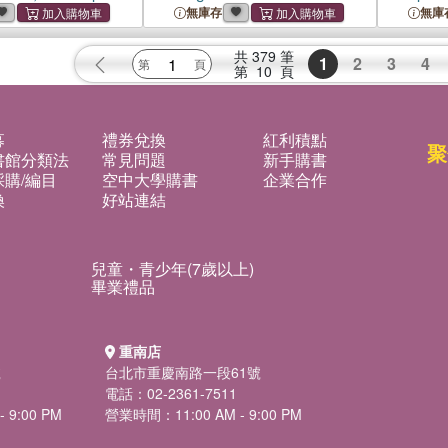
s, and Deploying
Implement Data & AI
Package
無庫存
無庫
at Scale
Governance with Databricks
Data Intelligence Platform
共
379
筆
1
2
3
4
第
10
頁
募
禮券兌換
紅利積點
聚
書館分類法
常見問題
新手購書
購/編目
空中大學購書
企業合作
換
好站連結
兒童・青少年(7歲以上)
畢業禮品
重南店
號
台北市重慶南路一段61號
電話：02-2361-7511
 9:00 PM
營業時間：11:00 AM - 9:00 PM