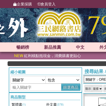
企業採購
會員登入
暢銷榜
新品
推薦
中文
外
NEW
紅利積點抵現金，消費購書更貼心
搜尋結果
縮小範圍
關鍵字：OREIL
篩選商品
顯示
商品類型
繁體書
外文書
(1)
(378)