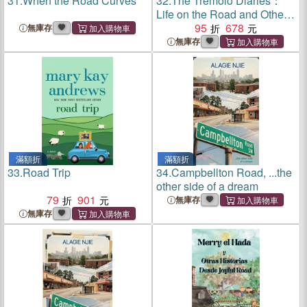
31.
When the Road Curves
32.
The Tremolo Diaries：
Life on the Road and Other
Diseases: SUNDAY TIMES
95
678
無庫存
BESTSELLER
無庫存
滿額折
滿額折
33.
Road Trip
34.
Campbellton Road, ...the
other side of a dream
79
901
無庫存
無庫存