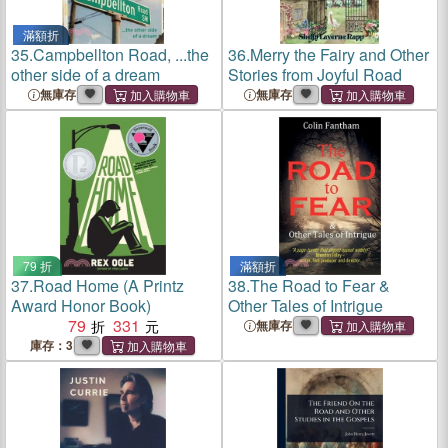
滿額折
35.
Campbellton Road, ...the
36.
Merry the Fairy and Other
other side of a dream
Stories from Joyful Road
無庫存
無庫存
79 折
滿額折
37.
Road Home (A Printz
38.
The Road to Fear &
Award Honor Book)
Other Tales of Intrigue
79
331
無庫存
庫存：3