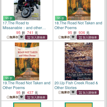
95 折
95 折
17.
The Road to
18.
The Road Not Taken and
Missanabie：and other
Other Poems
motorcycle road tales
95
741
95
936
無庫存
無庫存
95 折
19.
The Road Not Taken and
20.
Up Fish Creek Road &
Other Poems
Other Stories
95
437
無庫存
無庫存