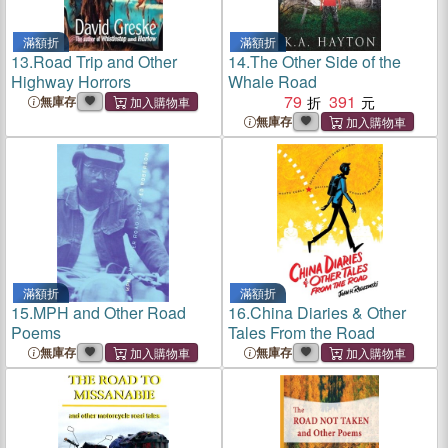
滿額折
滿額折
13.
Road Trip and Other
14.
The Other Side of the
Highway Horrors
Whale Road
79
391
無庫存
無庫存
滿額折
滿額折
15.
MPH and Other Road
16.
China Diaries & Other
Poems
Tales From the Road
無庫存
無庫存