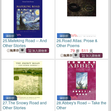
滿額折
滿額折
25.
Mafeking Road ─ And
26.
Road Atlas: Prose &
Other Stories
Other Poems
79
511
無庫存
無庫存
滿額折
滿額折
27.
The Snowy Road and
28.
Abbey's Road ─ Take the
Other Stories
Other