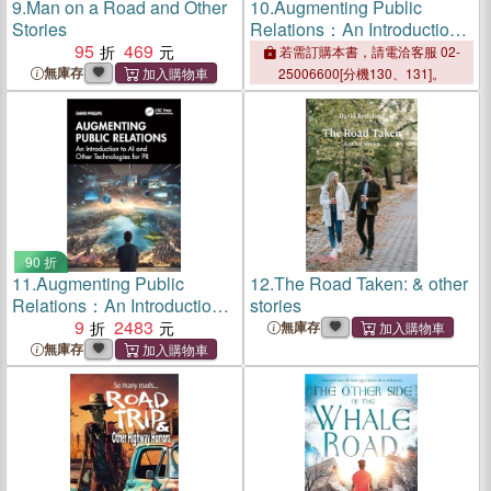
9.
Man on a Road and Other
10.
Augmenting Public
Stories
Relations：An Introduction
95
469
to AI and Other
若需訂購本書，請電洽客服 02-
Technologies for PR
無庫存
25006600[分機130、131]。
90 折
11.
Augmenting Public
12.
The Road Taken: & other
Relations：An Introduction
stories
to AI and Other
9
2483
無庫存
Technologies for PR
無庫存