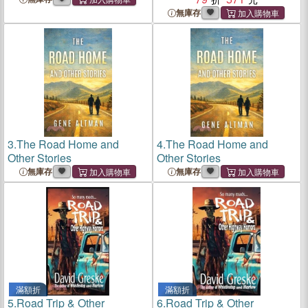
無庫存
3.
The Road Home and
4.
The Road Home and
Other Stories
Other Stories
無庫存
無庫存
滿額折
滿額折
5.
Road Trip & Other
6.
Road Trip & Other