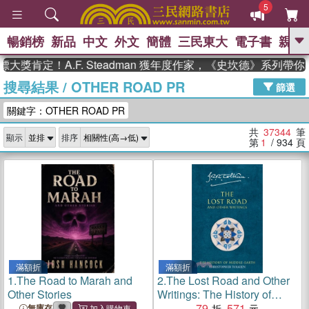
5
暢銷榜
新品
中文
外文
簡體
三民東大
電子書
親子
GO
定！A.F. Steadman 獲年度作家，《史坎德》系列帶你踏上
搜尋結果
/
OTHER ROAD PR
、
熱搜：
東野圭吾
高希均教授回憶錄
篩選
、
、
、
The Odyssey
父親節
如果歷
關鍵字：OTHER ROAD PR
、
、
史是一群喵
暑期推薦
國際布克
、
、
獎 臺灣漫遊錄
方念華
台灣的李
共
37344
筆
顯示
排序
、
、
登輝時代
數學女孩：黎曼猜想
第
1
/ 934
頁
偉大的迷走神經
滿額折
滿額折
1.
The Road to Marah and
2.
The Lost Road and Other
Other Stories
Writings: The History of
Middle-Earth
79
571
無庫存