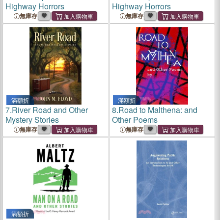
Highway Horrors
Highway Horrors
無庫存
無庫存
滿額折
滿額折
7.
River Road and Other
8.
Road to Malthena: and
Mystery Stories
Other Poems
無庫存
無庫存
滿額折