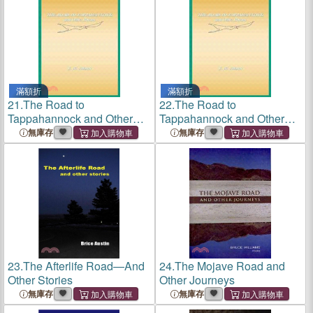
滿額折
滿額折
21.
The Road to
22.
The Road to
Tappahannock and Other
Tappahannock and Other
Poems
Poems
無庫存
無庫存
23.
The Afterlife Road—And
24.
The Mojave Road and
Other Stories
Other Journeys
無庫存
無庫存