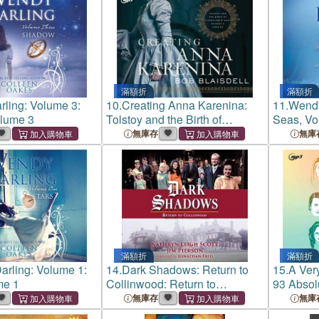
滿額折
滿額折
ling: Volume 3:
10.
Creating Anna Karenina:
11.
Wendy
lume 3
Tolstoy and the Birth of
Seas, Vo
Literature's Most Enigmatic
無庫存
無庫
Heroine
滿額折
滿額折
rling: Volume 1:
14.
Dark Shadows: Return to
15.
A Ver
me 1
Collinwood: Return to
93 Absolu
Collinwood - 50th Anniversary
Episodes
無庫存
無庫
Anthology
Notoriou