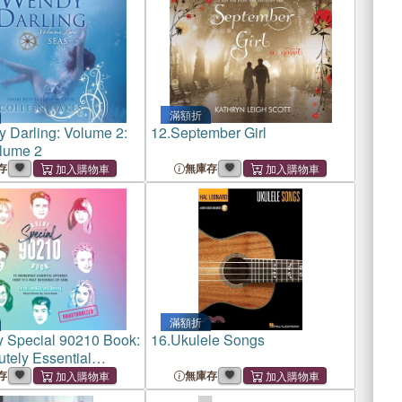
滿額折
 Darling: Volume 2:
12.
September Girl
lume 2
存
無庫存
滿額折
y Special 90210 Book:
16.
Ukulele Songs
tely Essential
 from Tv's Most
存
無庫存
s Zip Code