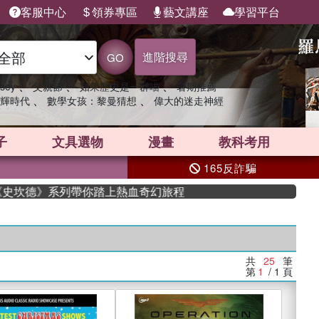
客服中心
領券專區
藝文講座
學習平台
進階搜尋
GO
、
、
、
sey
父親節
如果歷史是一群喵
暑期推薦
、
、
輝時代
數學女孩：黎曼猜想
偉大的迷走神經
子
文具選物
漫畫
教科考用
165反詐騙
坎德》系列帶你踏上熱血奇幻旅程
共
25
筆
第
1
/ 1
頁