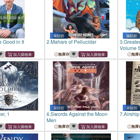
滿額折
滿額折
 Good in It
2.
Mahars of Pellucidar
3.
Greate
Volume 5
from the
無庫存
無庫
滿額折
滿額折
er, 1
6.
Swords Against the Moon
7.
Airship
Men
無庫存
無庫