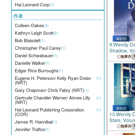
Hal Leonard Corp
(1)
作者
Colleen Oakes
(3)
Kathryn Leigh Scott
(2)
滿額折
Bob Blaisdell
(1)
9.
Wendy Dar
Christopher Paul Carey
(1)
Shadow, Vo
Daniel Schwabauer
(1)
無庫存
Danielle Walker
(1)
Edgar Rice Burroughs
(1)
Eugene H. Peterson/ Kelly Ryan Dolan
(1)
(NRT)
Gary Chapman/ Chris Fabry (NRT)
(1)
Gertrude Chandler Warner/ Aimee Lilly
(1)
(NRT)
滿額折
Hal Leonard Publishing Corporation
(1)
13.
Wendy Da
(COR)
Stars, Volu
James R. Hannibal
(1)
無庫存
Jennifer Trafton
(1)