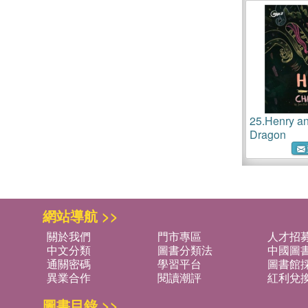
25.
Henry an
Dragon
網站導航 >>
關於我們
門市專區
人才招
中文分類
圖書分類法
中國圖
通關密碼
學習平台
圖書館採
異業合作
閱讀潮評
紅利兌
圖書目錄 >>