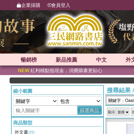
企業採購
會員登入
暢銷榜
新品
推薦
中文
外
NEW
紅利積點抵現金，消費購書更貼心
英
搜尋結果
縮小範圍
關鍵字：Oasis
篩選商品
顯示
商品類型
外文書
(25)