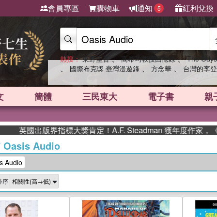
會員專區
購物車
通知
紅利兌換
5
、
、
熱搜：
東野圭吾
高希均教授回憶錄
The Odys
、
、
、
國際布克獎 臺灣漫遊錄
方念華
台灣的李登
文
簡體
三民東大
電子書
親
國出版界指標大獎肯定！A.F. Steadman 獲年度作家，《史
/
Oasis Audio
 Audio
排序