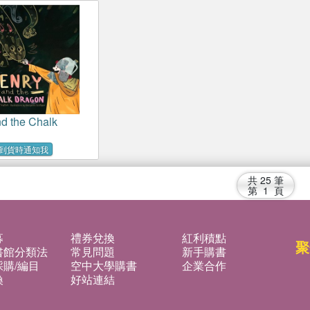
Food
Greatest 
His Gene
d the Chalk
到貨時通知我
共
25
筆
第
1
頁
募
禮券兌換
紅利積點
聚
書館分類法
常見問題
新手購書
購/編目
空中大學購書
企業合作
換
好站連結