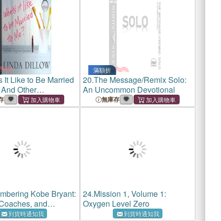
滿額折
 It Like to Be Married
20.
The Message/Remix Solo:
 And Other
An Uncommon Devotional
s Questions
存
無庫存
bering Kobe Bryant:
24.
Mission 1, Volume 1:
 Coaches, and
Oxygen Level Zero
ters Recall the
到貨時通知我
到貨時通知我