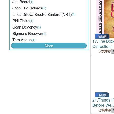
Jim Beard
(1)
John Eric Holmes
(1)
Linda Dillow/ Brooke Sanford (NRT)
(1)
Phil Zielke
(1)
Sean Deveney
(1)
Sigmund Brouwer
(1)
滿額折
Tara Ariano
(1)
17.
The Boxc
More
Collection 
the Mummy'
無庫存
Mystery of 
Stuffed Bea
滿額折
21.
Things I
Before We G
無庫存