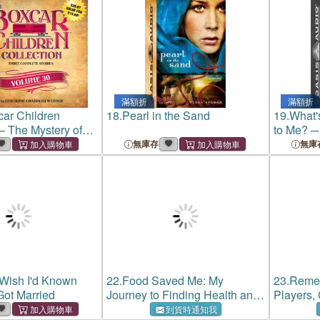
滿額折
滿額折
ar Children
18.
Pearl in the Sand
19.
What's
— The Mystery of
to Me? ─
s Curse / The
Dangerou
無庫存
無庫
the Star Ruby / The
r Mystery
 Wish I'd Known
22.
Food Saved Me: My
23.
Remem
ot Married
Journey to Finding Health and
Players,
Hope Through the Power of
Broadcas
到貨時通知我