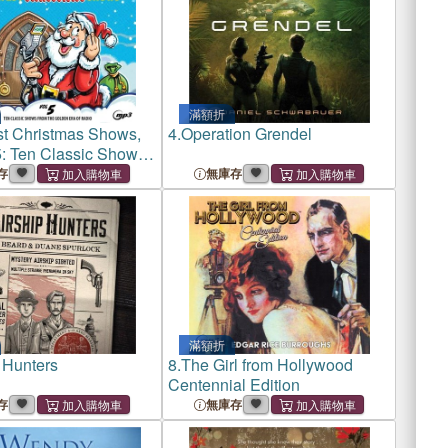
滿額折
st Christmas Shows,
4.
Operation Grendel
: Ten Classic Shows
 Golden Era of Radio
存
無庫存
滿額折
 Hunters
8.
The Girl from Hollywood
Centennial Edition
存
無庫存