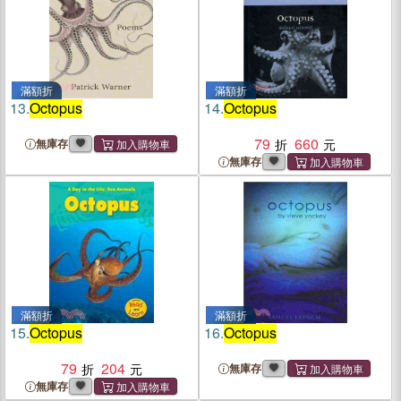
滿額折
滿額折
13.
Octopus
14.
Octopus
79
660
無庫存
無庫存
滿額折
滿額折
15.
Octopus
16.
Octopus
79
204
無庫存
無庫存