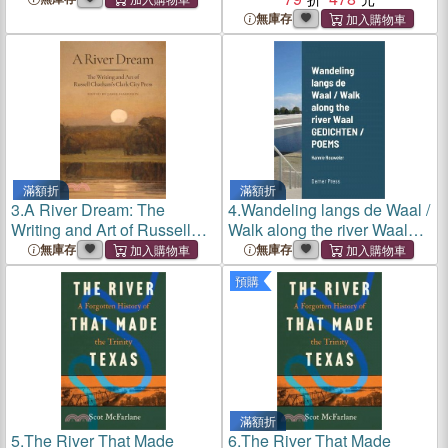
無庫存
滿額折
滿額折
3.
A River Dream: The
4.
Wandeling langs de Waal /
Writing and Art of Russell
Walk along the river Waal
Chatham's Clark City Press
GEDICHTEN / POEMS:
無庫存
無庫存
Hannie Rouweler Demer
預購
Press
滿額折
5.
The River That Made
6.
The River That Made