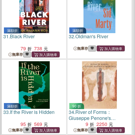
滿額折
滿額折
31.
Black River
32.
Oldman's River
79
738
無庫存
無庫存
滿額折
90 折
33.
If the River is Hidden
34.
River of Forms：
Giuseppe Penone's
95
569
Drawings
9
2250
無庫存
無庫存