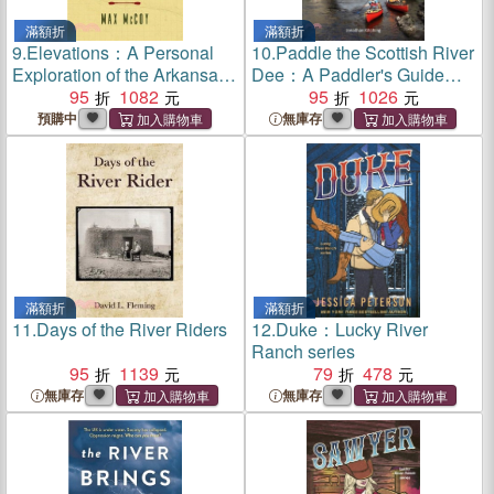
滿額折
滿額折
9.
Elevations：A Personal
10.
Paddle the Scottish River
Exploration of the Arkansas
Dee：A Paddler's Guide
River
95
1082
and Tales of the Riverbank
95
1026
預購中
無庫存
滿額折
滿額折
11.
Days of the River Riders
12.
Duke：Lucky River
Ranch series
95
1139
79
478
無庫存
無庫存