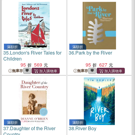
滿額折
滿額折
35.
London's River Tales for
36.
Park by the River
Children
95
569
95
627
無庫存
無庫存
滿額折
滿額折
37.
Daughter of the River
38.
River Boy
Country