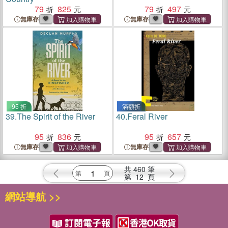
79
825
79
497
無庫存
無庫存
95 折
滿額折
39.
The Spirit of the River
40.
Feral River
95
836
95
657
無庫存
無庫存
共
460
筆
第
12
頁
網站導航 >>