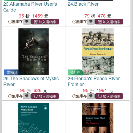
23.
Altamaha River User's
24.
Black River
Guide
95
1459
79
478
無庫存
無庫存
滿額折
95 折
25.
The Shadows of Mystic
26.
Florida's Peace River
River
Frontier
95
626
95
1991
無庫存
無庫存