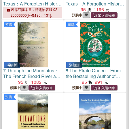
Texas：A Forgotten History
Texas：A Forgotten History
of the Trinity
of the Trinity
95
1196
若需訂購本書，請電洽客服 02-
預購中
25006600[分機130、131]。
預購
預購
滿額折
滿額折
7.
Through the Mountains：
8.
The Pirate Queen：From
The French Broad River and
the Bestselling Author of
Time
95
1082
THE FROZEN RIVER
95
991
預購中
預購中
預購