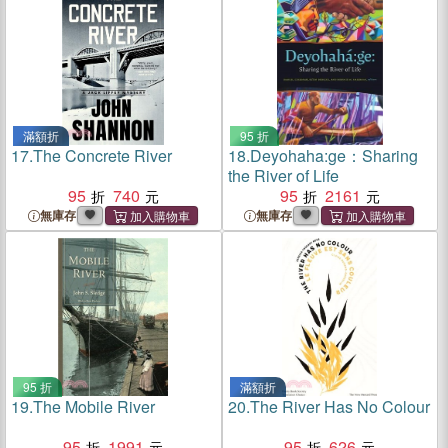
滿額折
95 折
17.
The Concrete River
18.
Deyohaha:ge：Sharing
the River of Life
95
740
95
2161
無庫存
無庫存
95 折
滿額折
19.
The Mobile River
20.
The River Has No Colour
95
1991
95
626