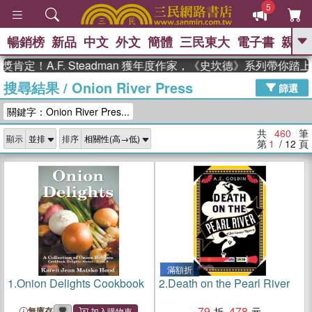
5
暢銷榜
新品
中文
外文
簡體
三民東大
電子書
親子
GO
A.F. Steadman 獲年度作家，《史坎德》系列帶你踏上熱血
搜尋結果
/
Onion River Press
、
熱搜：
東野圭吾
高希均教授回憶錄
篩選
、
、
、
The Odyssey
父親節
如果歷
關鍵字：Onion River Pres...
、
、
史是一群喵
暑期推薦
國際布克
、
、
獎 臺灣漫遊錄
方念華
台灣的李
共
460
筆
顯示
排序
、
、
登輝時代
數學女孩：黎曼猜想
第
1
/ 12
頁
偉大的迷走神經
滿額折
1.
Onion Delights Cookbook
2.
Death on the Pearl River
79
478
無庫存