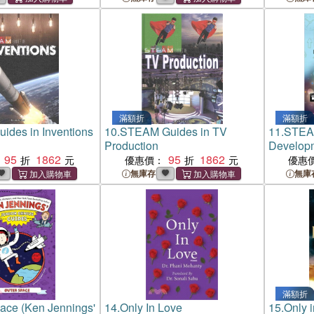
滿額折
滿額折
des in Inventions
10.
STEAM Guides in TV
11.
STEAM
Production
Develop
95
1862
95
1862
優惠價：
優惠
無庫存
無庫
滿額折
ace (Ken Jennings'
14.
Only In Love
15.
Only 