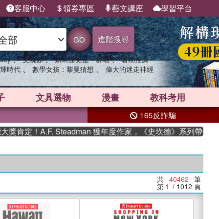
客服中心
領券專區
藝文講座
學習平台
進階搜尋
GO
、
、
、
sey
父親節
如果歷史是一群喵
暑期推薦
、
、
輝時代
數學女孩：黎曼猜想
偉大的迷走神經
子
文具選物
漫畫
教科考用
165反詐騙
A.F. Steadman 獲年度作家，《史坎德》系列帶你踏上熱血
共
40462
筆
第
1
/ 1012
頁