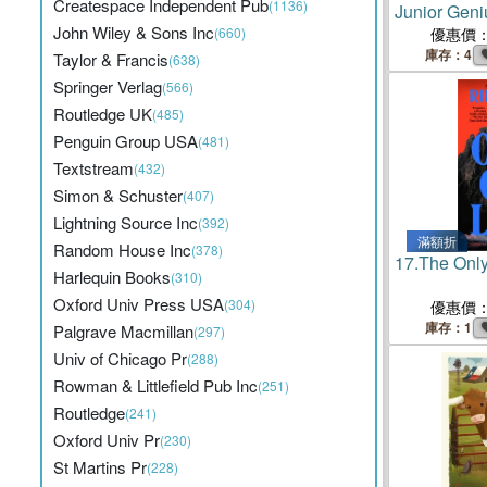
Createspace Independent Pub
(1136)
Junior Geni
John Wiley & Sons Inc
(660)
優惠價
庫存：4
Taylor & Francis
(638)
Springer Verlag
(566)
Routledge UK
(485)
Penguin Group USA
(481)
Textstream
(432)
Simon & Schuster
(407)
Lightning Source Inc
(392)
滿額折
Random House Inc
(378)
17.
The Only
Harlequin Books
(310)
Oxford Univ Press USA
(304)
優惠價
庫存：1
Palgrave Macmillan
(297)
Univ of Chicago Pr
(288)
Rowman & Littlefield Pub Inc
(251)
Routledge
(241)
Oxford Univ Pr
(230)
St Martins Pr
(228)