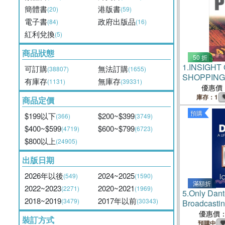
簡體書
港版書
(20)
(59)
電子書
政府出版品
(84)
(16)
紅利兌換
(5)
商品狀態
50 折
1.
INSIGHT 
可訂購
無法訂購
(38807)
(1655)
SHOPPING 
有庫存
無庫存
(1131)
(39331)
優惠價
庫存：1
商品定價
預購
$199以下
$200~$399
(366)
(3749)
$400~$599
$600~$799
(4719)
(6723)
$800以上
(24905)
出版日期
2026年以後
2024~2025
(549)
(1590)
滿額折
2022~2023
2020~2021
(2271)
(1969)
5.
Only Dant
2018~2019
2017年以前
(3479)
(30343)
Broadcasti
優惠價
裝訂方式
預購中