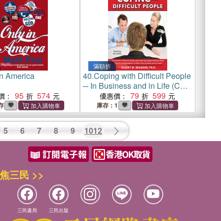
滿額折
in America
40.
Coping with Difficult People
─ In Business and in Life (CD
95
574
only)
79
599
價：
優惠價：
存
庫存：1
5
6
7
8
9
1012
焦三民 >>
三民書局
三民出版