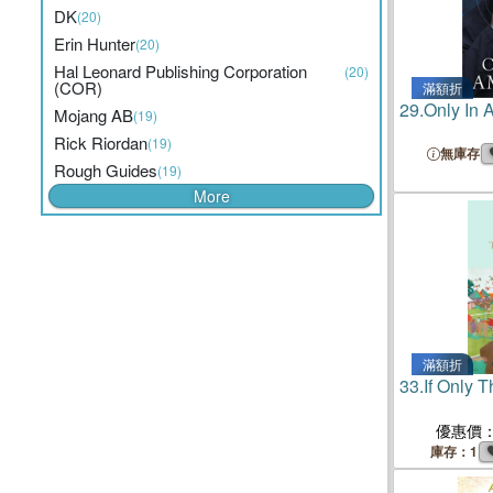
DK
(20)
Erin Hunter
(20)
Hal Leonard Publishing Corporation
(20)
(COR)
滿額折
29.
Only In 
Mojang AB
(19)
Rick Riordan
(19)
無庫存
Rough Guides
(19)
More
滿額折
33.
If Only 
優惠價
庫存：1