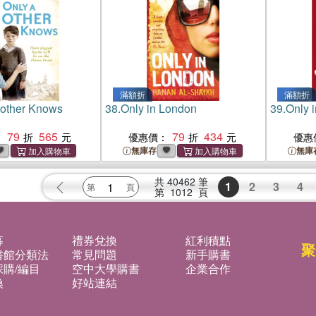
滿額折
滿額折
Mother Knows
38.
Only in London
39.
Only 
79
565
79
434
：
優惠價：
優惠
無庫存
無庫
共
40462
筆
1
2
3
4
第
1012
頁
募
禮券兌換
紅利積點
聚
書館分類法
常見問題
新手購書
購/編目
空中大學購書
企業合作
換
好站連結