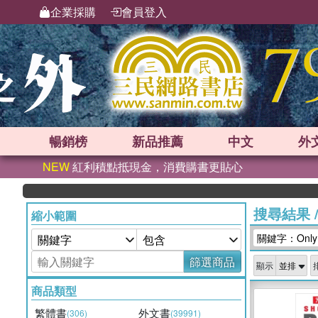
企業採購
會員登入
暢銷榜
新品
推薦
中文
外
NEW
紅利積點抵現金，消費購書更貼心
搜尋結果
縮小範圍
關鍵字：Only i
篩選商品
顯示
商品類型
繁體書
外文書
(306)
(39991)