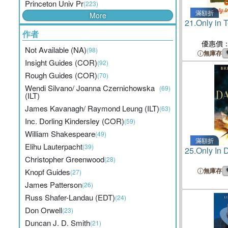
Princeton Univ Pr
(223)
滿額折
More
21.
Only in 
作者
優惠價
Not Available (NA)
(98)
無庫存
Insight Guides (COR)
(92)
Rough Guides (COR)
(70)
Wendi Silvano/ Joanna Czernichowska
(69)
(ILT)
James Kavanagh/ Raymond Leung (ILT)
(63)
Inc. Dorling Kindersley (COR)
(59)
William Shakespeare
(49)
滿額折
Elihu Lauterpacht
(39)
25.
Only In 
Christopher Greenwood
(28)
無庫存
Knopf Guides
(27)
James Patterson
(26)
Russ Shafer-Landau (EDT)
(24)
Don Orwell
(23)
Duncan J. D. Smith
(21)