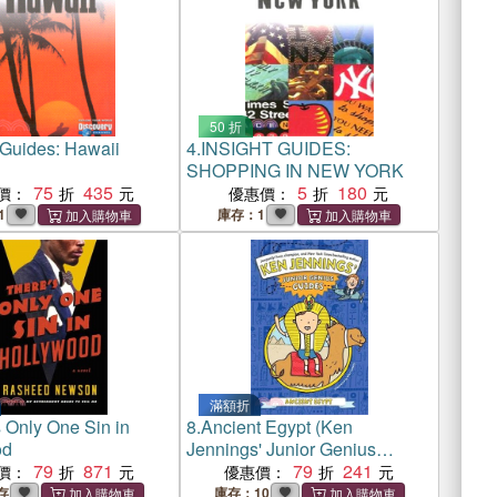
50 折
 Guides: Hawaii
4.
INSIGHT GUIDES:
SHOPPING IN NEW YORK
75
435
5
180
價：
優惠價：
1
庫存：1
滿額折
 Only One Sin in
8.
Ancient Egypt (Ken
od
Jennings' Junior Genius
79
871
Guides)
79
241
價：
優惠價：
存
庫存：10