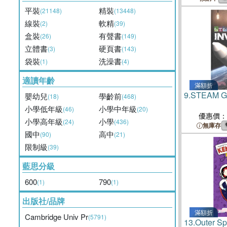
平裝
精裝
(21148)
(13448)
線裝
軟精
(2)
(39)
盒裝
有聲書
(26)
(149)
立體書
硬頁書
(3)
(143)
袋裝
洗澡書
(1)
(4)
適讀年齡
滿額折
9.
STEAM Gui
嬰幼兒
學齡前
(18)
(468)
小學低年級
小學中年級
(46)
(20)
優惠價：
小學高年級
小學
(24)
(436)
無庫存
國中
高中
(90)
(21)
限制級
(39)
藍思分級
600
790
(1)
(1)
出版社/品牌
滿額折
Cambridge Univ Pr
(5791)
13.
Outer Sp