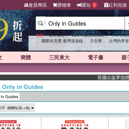
會員專區
購物車
通知
紅利兌換
5
、
、
熱搜：
東野圭吾
高希均教授回憶錄
The Odys
、
、
、
國際布克獎 臺灣漫遊錄
方念華
台灣的李登
文
簡體
三民東大
電子書
親
英國出版界指標大獎肯定！
/
Only in Guides
n Guides
排序