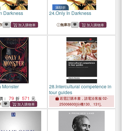
滿額折
In Darkness
24.
Only In Darkness
存
無庫存
a Monster
28.
Intercultural competence in
tour guides
79
571
價：
若需訂購本書，請電洽客服 02-
1
25006600[分機130、131]。