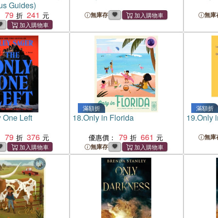
us Guides)
79
241
：
無庫存
無庫
滿額折
滿額折
 One Left
18.
Only in Florida
19.
Only 
79
376
79
661
：
優惠價：
無庫
無庫存