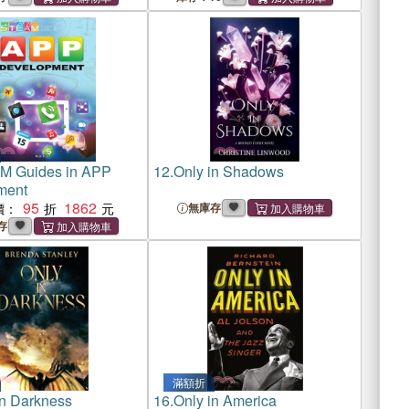
 Guides in APP
12.
Only in Shadows
ment
95
1862
價：
無庫存
存
滿額折
in Darkness
16.
Only in America