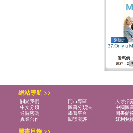
滿額折
37.
Only a 
優惠價
庫存：2
網站導航 >>
關於我們
門市專區
人才招
中文分類
圖書分類法
中國圖
通關密碼
學習平台
圖書館採
異業合作
閱讀潮評
紅利兌
圖書目錄 >>