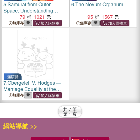
5.
Samurai from Outer
6.
The Novum Organum
Space: Understanding
Japanese Animation
79
1021
95
1567
無庫存
無庫存
滿額折
7.
Obergefell V. Hodges ―
Marriage Equality at the
Supreme Court: the Full Text
無庫存
of the Supreme Court Case
That Brought Same-sex
共
7
筆
Marriage to the United
第
1
頁
States
網站導航 >>