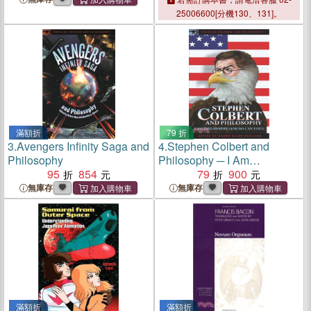
Supreme Court Opinions
25006600[分機130、131]。
滿額折
79 折
3.
Avengers Infinity Saga and
4.
Stephen Colbert and
Philosophy
Philosophy ─ I Am
95
854
Philosophy and So Can
79
900
You!
無庫存
無庫存
滿額折
滿額折