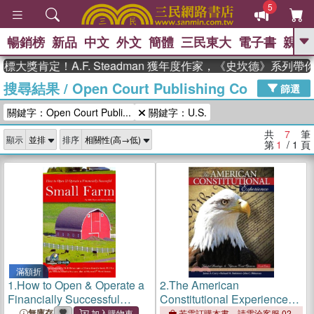
5
暢銷榜
新品
中文
外文
簡體
三民東大
電子書
親子
GO
大獎肯定！A.F. Steadman 獲年度作家，《史坎德》系列帶
搜尋結果
/
Open Court Publishing Co
、
、
熱搜：
東野圭吾
The Odyssey
篩選
、
、
父親節
如果歷史是一群喵
暑期
關鍵字：Open Court Publi...
關鍵字：U.S.
、
、
推薦
國際布克獎 臺灣漫遊錄
方
、
、
念華
台灣的李登輝時代
數學女
共
7
筆
顯示
排序
、
孩：黎曼猜想
偉大的迷走神經
第
1
/ 1
頁
滿額折
1.
How to Open & Operate a
2.
The American
Financially Successful
Constitutional Experience：
Small Farm
Selected Readings and
無庫存
若需訂購本書，請電洽客服 02-