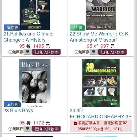
滿額折
95 折
21.
Politics and Climate
22.
Show-Me Warrior：O. K.
Change：A History
Armstrong of Missouri
95
1495
95
997
無庫存
無庫存
滿額折
23.
Blu's Boys
24.
3D
ECHOCARDIOGRAPHY 3E
95
1172
若需訂購本書，請電洽客服 02-
無庫存
25006600[分機130、131]。