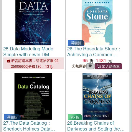
滿額折
25.
Data Modeling Made
26.
The Rosedata Stone：
Simple with erwin DM
Achieving a Common
Business Language using
95
1481
若需訂購本書，請電洽客服 02-
the Business Terms Model
無庫存
25006600[分機130、131]。
滿額折
95 折
27.
The Data Catalog：
28.
Breaking Chains of
Sherlock Holmes Data
Darkness and Setting the