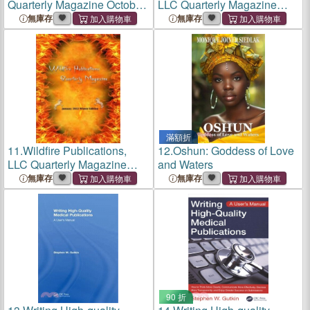
Quarterly Magazine October
LLC Quarterly Magazine
2022 Issue
April 2022 Issue
無庫存
無庫存
滿額折
11.
Wildfire Publications,
12.
Oshun: Goddess of Love
LLC Quarterly Magazine
and Waters
January 2022 Winter Edition
無庫存
無庫存
90 折