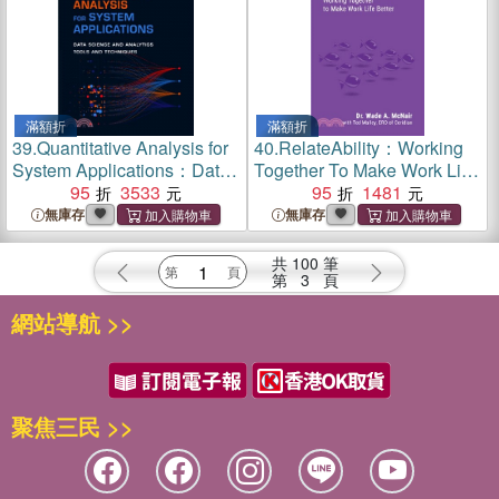
滿額折
滿額折
39.
Quantitative Analysis for
40.
RelateAbility：Working
System Applications：Data
Together To Make Work Life
Science and Analytics Tools
95
3533
Better
95
1481
and Techniques
無庫存
無庫存
共
100
筆
第
3
頁
網站導航 >>
聚焦三民 >>