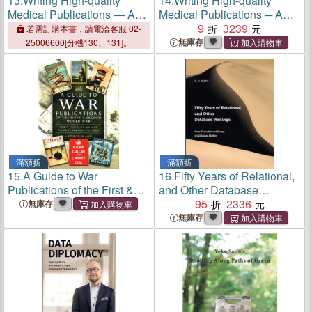
13.
Writing High-quality
14.
Writing High-quality
Medical Publications ― A
Medical Publications ─ A
User's Manual
User's Manual
9
3239
若需訂購本書，請電洽客服 02-
無庫存
25006600[分機130、131]。
滿額折
滿額折
15.
A Guide to War
16.
Fifty Years of Relational,
Publications of the First &
and Other Database
Second World War ─ From
Writings
95
2336
無庫存
Training Guides to
無庫存
Propaganda Posters