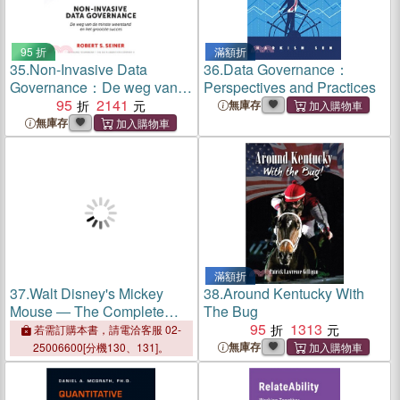
95 折
滿額折
35.
Non-Invasive Data
36.
Data Governance：
Governance：De weg van
Perspectives and Practices
de minste weerstand en het
95
2141
無庫存
grootste succes
無庫存
滿額折
37.
Walt Disney's Mickey
38.
Around Kentucky With
Mouse ― The Complete
The Bug
History
95
1313
若需訂購本書，請電洽客服 02-
無庫存
25006600[分機130、131]。