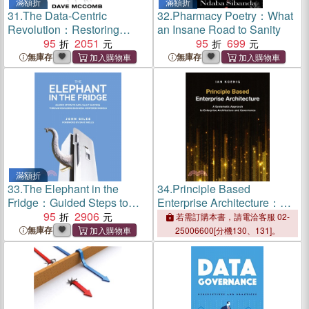
滿額折
滿額折
31.
The Data-Centric
32.
Pharmacy Poetry：What
Revolution：Restoring
an Insane Road to Sanity
Sanity to Enterprise
95
2051
95
699
Information Systems
無庫存
無庫存
滿額折
33.
The Elephant in the
34.
Principle Based
Fridge：Guided Steps to
Enterprise Architecture：A
Data Vault Success through
95
2906
Systematic Approach to
若需訂購本書，請電洽客服 02-
Building Business-Centered
Enterprise Architecture and
無庫存
25006600[分機130、131]。
Models
Governance