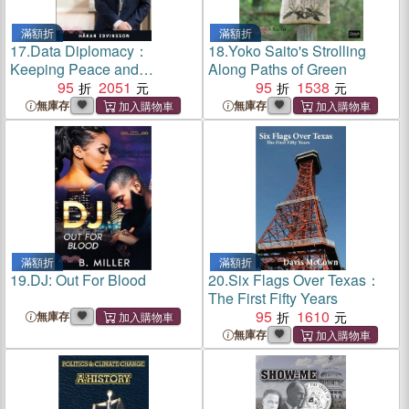
滿額折
滿額折
17.
Data Diplomacy：
18.
Yoko Saito's Strolling
Keeping Peace and
Along Paths of Green
Avoiding Data Governance
95
2051
95
1538
Bureaucracy
無庫存
無庫存
滿額折
滿額折
19.
DJ: Out For Blood
20.
Six Flags Over Texas：
The First Fifty Years
95
1610
無庫存
無庫存