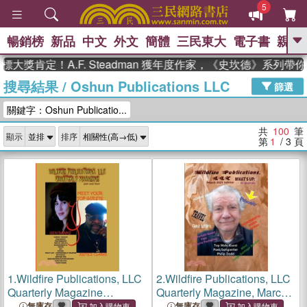
5
暢銷榜
新品
中文
外文
簡體
三民東大
電子書
親子
GO
定！A.F. Steadman 獲年度作家，《史坎德》系列帶你踏上
搜尋結果
/
Oshun Publications LLC
、
熱搜：
東野圭吾
高希均教授回憶錄
篩選
、
、
、
The Odyssey
父親節
如果歷
關鍵字：Oshun Publicatio...
、
、
史是一群喵
暑期推薦
國際布克
、
、
獎 臺灣漫遊錄
方念華
台灣的李
共
100
筆
顯示
排序
、
、
登輝時代
數學女孩：黎曼猜想
第
1
/ 3
頁
偉大的迷走神經
1.
Wildfire Publications, LLC
2.
Wildfire Publications, LLC
Quarterly Magazine
Quarterly Magazine, March
September 2025 Edition
2025 Edition
無庫存
無庫存