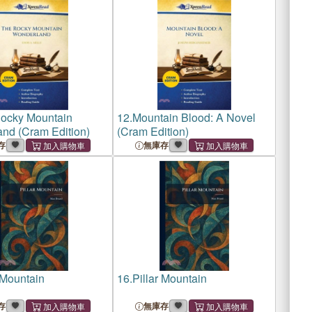
ocky Mountain
12.
Mountain Blood: A Novel
nd (Cram Edition)
(Cram Edition)
存
無庫存
 Mountain
16.
Pillar Mountain
存
無庫存