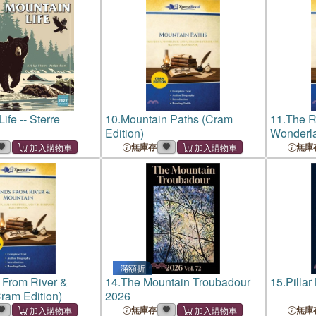
ife -- Sterre
10.
Mountain Paths (Cram
11.
The R
Edition)
Wonderla
無庫存
無庫
滿額折
 From River &
14.
The Mountain Troubadour
15.
Pillar
ram Edition)
2026
無庫存
無庫