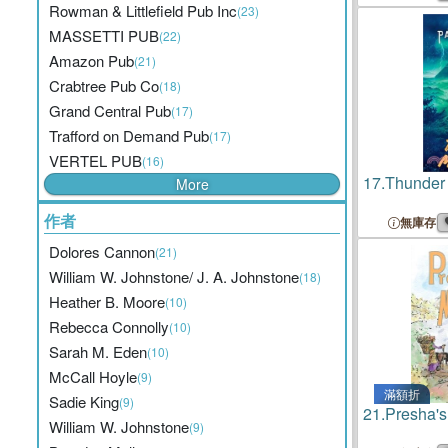
Rowman & Littlefield Pub Inc
(23)
MASSETTI PUB
(22)
Amazon Pub
(21)
Crabtree Pub Co
(18)
Grand Central Pub
(17)
Trafford on Demand Pub
(17)
VERTEL PUB
(16)
17.
Thunder
More
作者
無庫存
Dolores Cannon
(21)
William W. Johnstone/ J. A. Johnstone
(18)
Heather B. Moore
(10)
Rebecca Connolly
(10)
Sarah M. Eden
(10)
McCall Hoyle
(9)
滿額折
Sadie King
(9)
21.
Presha's
William W. Johnstone
(9)