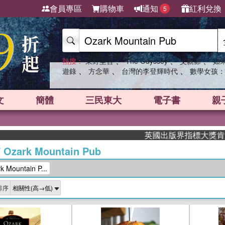
會員專區
購物車
通知
紅利兌換
5
、
、
、
熱搜：
東野圭吾
The Odyssey
父親節
如
、
、
、
遊錄
方念華
台灣的李登輝時代
數學女孩：
文
簡體
三民東大
電子書
親
英國出版界指標大獎肯定！A.F. 
/
Ozark Mountain Pub
Mountain P...
排序