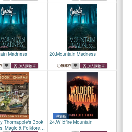
ain Madness
20.
Mountain Madness
存
無庫存
滿額折
y Thornapple's Book
24.
Wildfire Mountain
s: Magic & Folklore