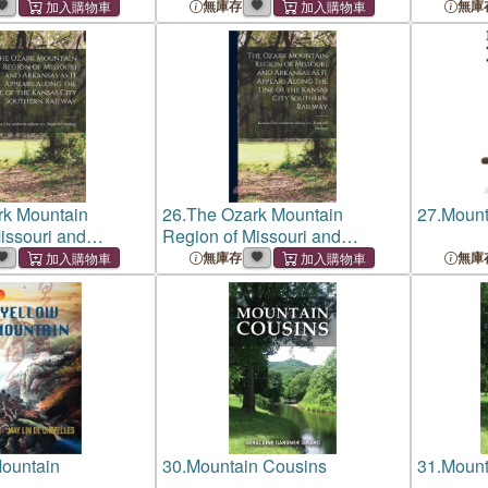
from the
無庫存
無庫
rk Mountain
26.
The Ozark Mountain
27.
Mount
issouri and
Region of Missouri and
 it Appears Along
Arkansas as it Appears Along
無庫存
無庫
the Kansas City
the Line of the Kansas City
ailway
Southern Railway
ountain
30.
Mountain Cousins
31.
Mount