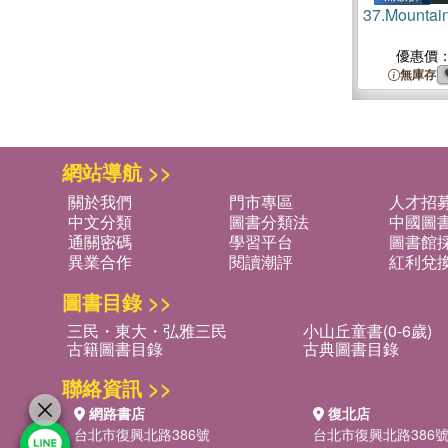
37.
Mountai
優惠價
無庫存
網站導航 >>
關於我們
門市專區
人才招
中文分類
圖書分類法
中國圖
通關密碼
學習平台
圖書館採
異業合作
閱讀潮評
紅利兌
圖書目錄 >>
三民・東大・弘雅三民
小山丘童書(0-6歲)
古籍圖書目錄
古典圖書目錄
聯絡資訊 >>
網路書店
復北店
台北市復興北路386號
台北市復興北路386