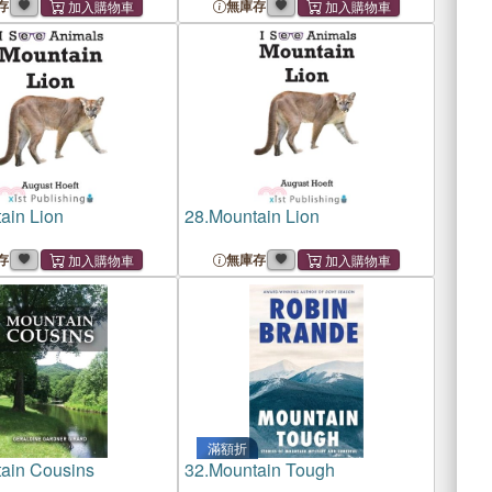
 Ozark Mountains
存
無庫存
ain Lion
28.
Mountain Lion
存
無庫存
滿額折
ain Cousins
32.
Mountain Tough