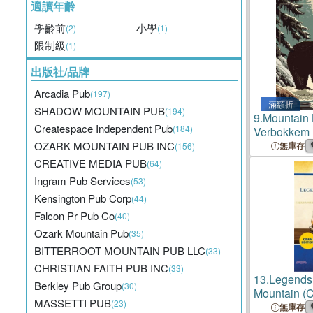
適讀年齡
學齡前
小學
(2)
(1)
限制級
(1)
出版社/品牌
Arcadia Pub
(197)
滿額折
SHADOW MOUNTAIN PUB
(194)
9.
Mountain L
Createspace Independent Pub
(184)
Verbokkem
OZARK MOUNTAIN PUB INC
無庫存
(156)
CREATIVE MEDIA PUB
(64)
Ingram Pub Services
(53)
Kensington Pub Corp
(44)
Falcon Pr Pub Co
(40)
Ozark Mountain Pub
(35)
BITTERROOT MOUNTAIN PUB LLC
(33)
CHRISTIAN FAITH PUB INC
(33)
13.
Legends
Berkley Pub Group
(30)
Mountain (C
MASSETTI PUB
(23)
無庫存