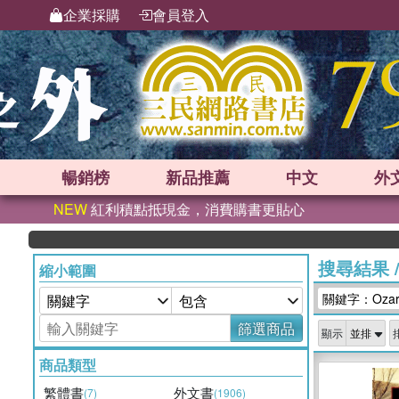
企業採購
會員登入
暢銷榜
新品
推薦
中文
外
NEW
紅利積點抵現金，消費購書更貼心
搜尋結果
縮小範圍
關鍵字：Ozark 
篩選商品
顯示
商品類型
繁體書
外文書
(7)
(1906)