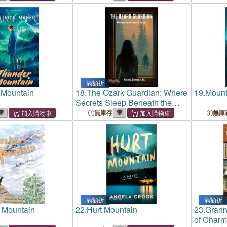
滿額折
 Mountain
18.
The Ozark Guardian: Where
19.
Mount
Secrets Sleep Beneath the
Pines
無庫存
無庫
滿額折
滿額折
 Mountain
22.
Hurt Mountain
23.
Grann
of Charm