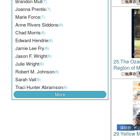
Brandon Mull
(7)
無庫存
Joanna Prentis
(7)
Marie Force
(7)
Anne Rivers Siddons
(6)
Chad Morris
(6)
Edward Hendrie
(6)
Jamie Lee Fry
(6)
Jason F. Wright
(6)
25.
The Oza
Julie Wright
(6)
Region of M
Robert M. Johnson
(6)
Arkansas as
無庫存
Sarah Vail
(6)
the Line of 
Southern R
Traci Hunter Abramson
(6)
More
滿額折
29.
Yellow M