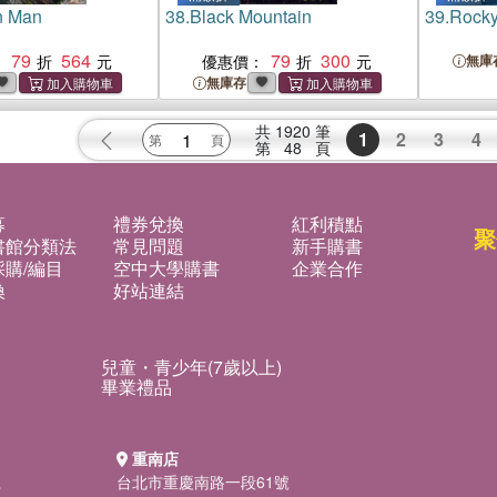
n Man
38.
Black Mountain
39.
Rocky
79
564
79
300
：
優惠價：
無庫
無庫存
共
1920
筆
1
2
3
4
第
48
頁
募
禮券兌換
紅利積點
聚
書館分類法
常見問題
新手購書
購/編目
空中大學購書
企業合作
換
好站連結
兒童・青少年(7歲以上)
畢業禮品
重南店
號
台北市重慶南路一段61號