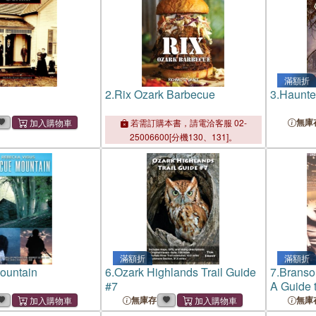
滿額折
2.
Rix Ozark Barbecue
3.
Haunted
無庫
若需訂購本書，請電洽客服 02-
25006600[分機130、131]。
滿額折
滿額折
ountain
6.
Ozark Highlands Trail Guide
7.
Branso
#7
A Guide 
Best of 
無庫存
無庫
Mountain