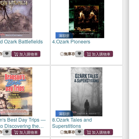
滿額折
 Ozark Battlefields
4.
Ozark Pioneers
存
無庫存
滿額折
n's Best Day Trips ―
8.
Ozark Tales and
to Discovering the
Superstitions
Branson & Ozark
存
無庫存
 Country