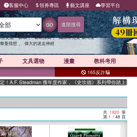
客服中心
領券專區
藝文講座
學習平台
進階搜尋
GO
、
、
果歷史是一群喵
暑期推薦
國際布克獎 臺灣漫
、
黎曼猜想
偉大的迷走神經
子
文具選物
漫畫
教科考用
165反詐騙
Steadman 獲年度作家，《史坎德》系列帶你踏上熱血奇幻旅程
共
1920
筆
第
1
/ 48
頁