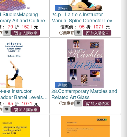
滿額折
l StudiesMapping
24.
p-i-l-a-t-e-s Instructor
rary Art and Culture
Manual Spine Corrector Levels
79
1521
1 - 5
95
1071
價：
優惠價：
存
無庫存
滿額折
-t-e-s Instructor
28.
Contemporary Marbles and
adder Barrel Levels 1
Related Art Glass
95
1071
價：
無庫存
存