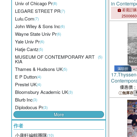
Univ of Chicago Pr
in Contempo
(8)
FutureMake
若需訂購
LEGARE STREET PR
(7)
250066
Lulu.Com
(7)
John Wiley & Sons Inc
(6)
Wayne State Univ Pr
(6)
Yale Univ Pr
(6)
Hatje Cantz
(5)
MUSEUM OF CONTEMPORARY ART
(5)
KIA
Thames & Hudsons UK
滿額折
(5)
17.
Thyssen
E P Dutton
(4)
Contempora
Prestel UK
(4)
優惠價：
Bloomsbury Academic UK
(3)
無庫存
Blurb Inc
(3)
Diplodocus Pr
(3)
More
作者
小康軒編輯團隊
(10)