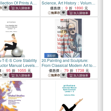
lection Of Prints And
Science, Art History：Volume
s In The New York
5: Modern and Contemporary
9
1890
存
優惠價：
brary
Art
無庫存
滿額折
A-T-E-S Core Stability
20.
Painting and Sculpture:
ructor Manual Levels 1
From Classical Modern Art to
95
1055
Contemporary Art
79
1738
價：
優惠價：
(AT)Publications of the Hilti Art
存
無庫存
Foundation Vol. 1