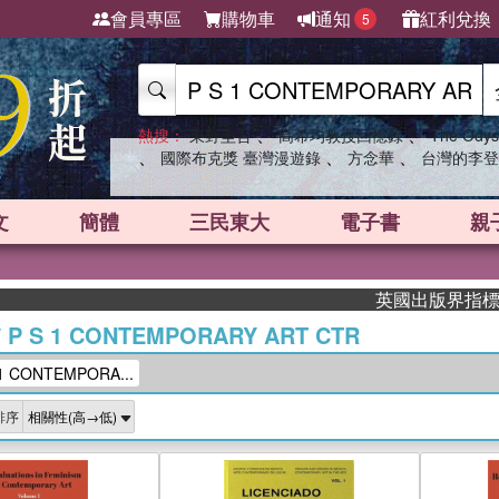
會員專區
購物車
通知
紅利兌換
5
、
、
熱搜：
東野圭吾
高希均教授回憶錄
The Odys
、
、
、
國際布克獎 臺灣漫遊錄
方念華
台灣的李登
文
簡體
三民東大
電子書
親
英國出版界指標大獎肯定！A
/
P S 1 CONTEMPORARY ART CTR
 CONTEMPORA...
排序