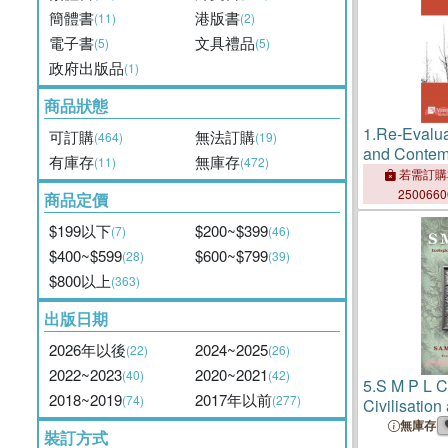
簡體書
港版書
(11)
(2)
電子書
文具禮品
(5)
(5)
政府出版品
(1)
商品狀態
1.
Re-Evalua
可訂購
無法訂購
(464)
(19)
and Contem
有庫存
無庫存
(11)
(472)
1
若需訂購
250066
商品定價
$199以下
$200~$399
(7)
(46)
$400~$599
$600~$799
(28)
(39)
$800以上
(363)
出版日期
2026年以後
2024~2025
(22)
(26)
2022~2023
2020~2021
(40)
(42)
5.
S M P L C
2018~2019
2017年以前
(74)
(277)
Civilisation 
無庫存
裝訂方式