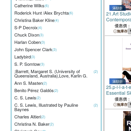
Catherine Wilks
(6)
滿額折
Roderick Hunt /Alex Brychta
(6)
21.
Art Stud
Contemporar
Christina Baker Kline
(4)
優惠價：
S-P Decroix
(4)
無庫存
Chuck Dixon
(3)
Harlan Coben
(3)
John Spencer Clark
(3)
Ladybird
(3)
S. P. Somtow
(3)
;Barrett, Margaret S. (University of
(2)
Queensland, Australia),Love, Karlin G.
滿額折
Ann S. Masten
(2)
25.
p-i-l-a-t
Benito Pérez Galdós
(2)
Essential Sk
C. S. Lewis
(2)
Exercises
優惠價：
C. S. Lewis, Illustrated by Pauline
無庫存
(2)
Baynes
Charles Altieri
(2)
Christina N. Baker
(2)