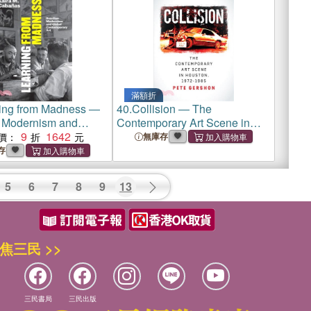
滿額折
ing from Madness ―
40.
Collision ― The
n Modernism and
Contemporary Art Scene in
ontemporary Art
9
1642
Houston 1972-1985
價：
無庫存
存
5
6
7
8
9
13
焦三民 >>
三民書局
三民出版