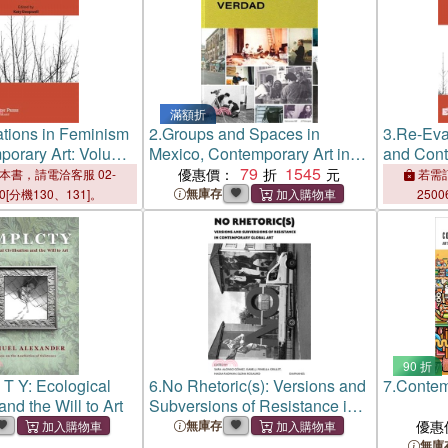
滿額折
tions in Feminism
2.
Groups and Spaces in
3.
Re-Eva
porary Art: Volume
Mexico, Contemporary Art in
and Cont
the 90's: Vol. 1: Licenciado
79
1545
1
優惠價：
本書，請電洽客服 02-
若需訂
Verdad: 1
無庫存
00[分機130、131]。
2500
90 折
 T Y: Ecological
6.
No Rhetoric(s): Versions and
7.
Contem
and the Will to Art
Subversions of Resistance in
Contemporary Global Art
無庫存
優惠
無庫