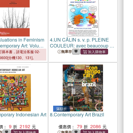
luations in Feminism
4.
UN CÂLIN s. v. p. PLEINE
emporary Art: Volume
COULEUR: avec beaucoup de
nouvel art!
無庫存
購本書，請電洽客服 02-
6600[分機130、131]。
滿額折
porary Indonesian Art
8.
Contemporary Art Brazil
9
2192
79
2086
價：
優惠價：
存
無庫存