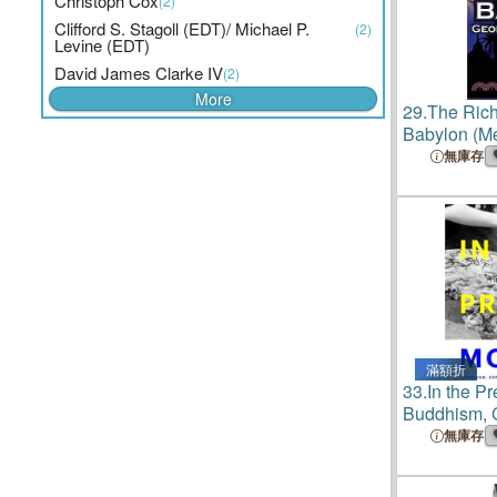
Christoph Cox
(2)
Clifford S. Stagoll (EDT)/ Michael P.
(2)
Levine (EDT)
David James Clarke IV
(2)
More
29.
The Rich
Babylon (M
Success Ser
無庫存
George S. C
Guide to Fi
Saving Mon
滿額折
33.
In the P
Buddhism, 
and Social 
無庫存