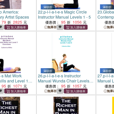
滿額折
滿額折
io America:
22.
p-i-l-a-t-e-s Magic Circle
23.
Globa
y Artist Spaces
Instructor Manual Levels 1 - 5
Contempo
79
2825
95
1056
優惠價：
優惠
無庫存
無庫
滿額折
滿額折
-e-s Mat Work
26.
p-i-l-a-t-e-s Instructor
27.
p-i-l-a
ills and Level 1
Manual Wunda Chair Levels 1
Manual L
95
1071
and 2
95
1057
- 5
優惠價：
優惠
無庫存
無庫