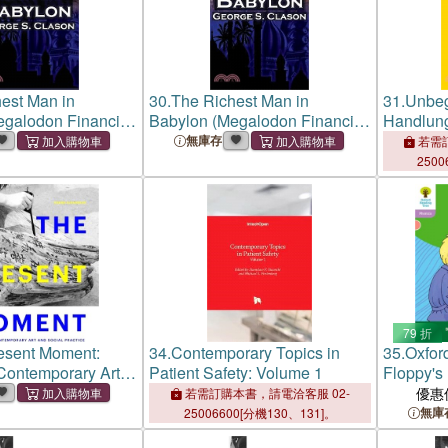
est Man in
30.
The Richest Man in
31.
Unbeg
egalodon Financial
Babylon (Megalodon Financial
Handlungs
ies, Book 1):
Success Series, Book 1):
Gg: Ursa
無庫存
若需訂
lason's Bestselling
George S. Clason's Bestselling
Und Rest
2500
nancial Success:
Guide to Financial Success:
Insbeson
ey and P
Saving Money and P
3 S. 1 G
79 折
resent Moment:
34.
Contemporary Topics in
35.
Oxfor
Contemporary Art
Patient Safety: Volume 1
Floppy's
Practice
Practice:
優惠
若需訂購本書，請電洽客服 02-
Words an
無庫
25006600[分機130、131]。