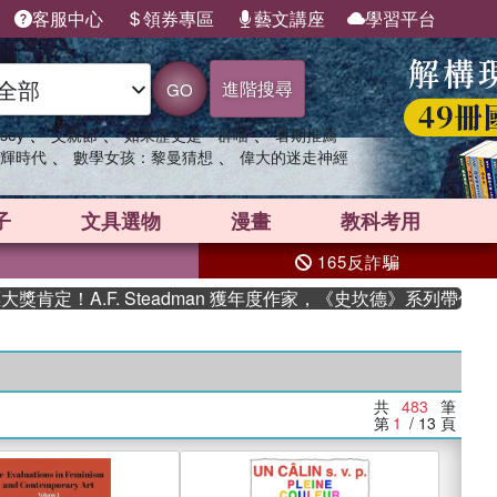
客服中心
領券專區
藝文講座
學習平台
進階搜尋
GO
、
、
、
sey
父親節
如果歷史是一群喵
暑期推薦
、
、
輝時代
數學女孩：黎曼猜想
偉大的迷走神經
子
文具選物
漫畫
教科考用
165反詐騙
.F. Steadman 獲年度作家，《史坎德》系列帶你踏上熱血奇
共
483
筆
第
1
/ 13
頁