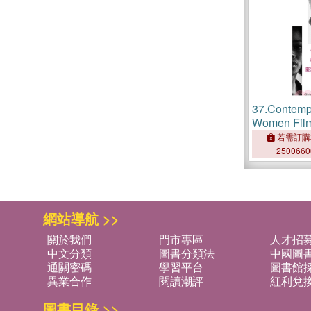
37.
Contemp
Women Film
Art of Resi
若需訂購
250066
網站導航 >>
關於我們
門市專區
人才招
中文分類
圖書分類法
中國圖
通關密碼
學習平台
圖書館採
異業合作
閱讀潮評
紅利兌
圖書目錄 >>