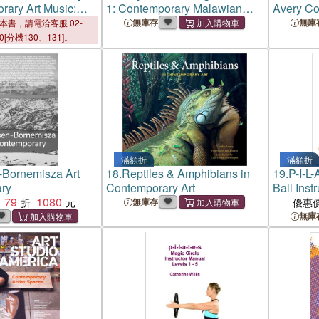
rary Art Music:
1: Contemporary Malawian
Avery Col
rs
Writing and Art
Art Book
無庫存
無庫
本書，請電洽客服 02-
Public Li
00[分機130、131]。
滿額折
滿額折
-Bornemisza Art
18.
Reptiles & Amphibians in
19.
P-I-L-
ry
Contemporary Art
Ball Inst
79
1080
- 5
無庫存
優惠
無庫