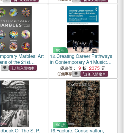
90 折
mporary Marbles: Art
12.
Creating Career Pathways
ans of the 21st
in Contemporary Art Music:
FutureMakers
9
2375
中
優惠價：
無庫存
90 折
dbook Of The S. P.
16.
Facture: Conservation,