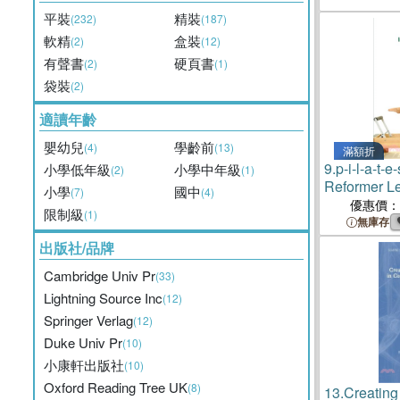
平裝
精裝
(232)
(187)
軟精
盒裝
(2)
(12)
有聲書
硬頁書
(2)
(1)
袋裝
(2)
適讀年齡
嬰幼兒
學齡前
(4)
(13)
滿額折
9.
p-i-l-a-t-
小學低年級
小學中年級
(2)
(1)
Reformer Le
小學
國中
(7)
(4)
優惠價：
限制級
(1)
無庫存
出版社/品牌
Cambridge Univ Pr
(33)
Lightning Source Inc
(12)
Springer Verlag
(12)
Duke Univ Pr
(10)
小康軒出版社
(10)
Oxford Reading Tree UK
(8)
13.
Creating