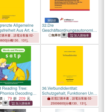
滿額折
renzte Allgemeine
32.
Die
freiheit Aus Art. 4
Geschäftsordnungsautonomie
chen, Auswirkungen
des Bundestages nach Art. 40
無庫存
購本書，請電洽客服 02-
riktionsmoglichkeiten,
Abs. 1 S. 2 GG. Zur
6600[分機130、131]。
dere Durch Art. 3 Abs.
binnenrechtlichen Souveränität
g
des Parlaments
d Reading Tree:
36.
Verbundidentitat:
 Phonics Decoding
Schutzgehalt, Funktionen Und
 Oxford Level 1+:
79
209
Gerichtliche Durchsetzung Des
價：
若需訂購本書，請電洽客服 02-
d Phrases: s a t p
Art. 4 Abs. 2 S. 1 Var. 2 Euv
存
25006600[分機130、131]。