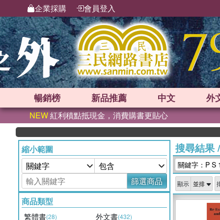
企業採購
會員登入
暢銷榜
新品
推薦
中文
外
NEW
紅利積點抵現金，消費購書更貼心
搜尋結果
縮小範圍
關鍵字：P S 1
篩選商品
顯示
商品類型
繁體書
外文書
(28)
(432)