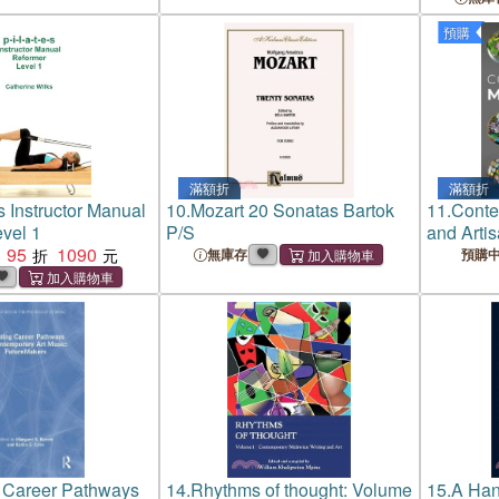
預購
滿額折
滿額折
e-s Instructor Manual
10.
Mozart 20 Sonatas Bartok
11.
Conte
vel 1
P/S
and Artis
95
1090
Century
無庫存
預購
 Career Pathways
14.
Rhythms of thought: Volume
15.
A Han