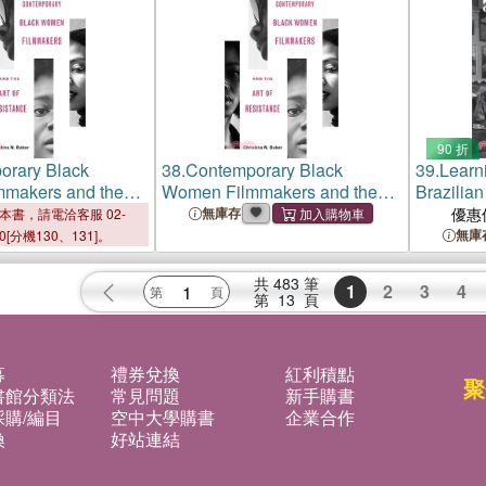
90 折
orary Black
38.
Contemporary Black
39.
Learn
makers and the
Women Filmmakers and the
Brazilia
stance
Art of Resistance
Global C
無庫存
優惠
本書，請電洽客服 02-
無庫
00[分機130、131]。
共
483
筆
1
2
3
4
第
13
頁
募
禮券兌換
紅利積點
聚
書館分類法
常見問題
新手購書
購/編目
空中大學購書
企業合作
換
好站連結