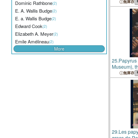
無庫存
Dominic Rathbone
(2)
E. A. Wallis Budge
(2)
E. a. Wallis Budge
(2)
Edward Cook
(2)
Elizabeth A. Meyer
(2)
Emile Amélineau
(2)
More
25.
Papyrus 
Museum), th
Transcriptio
無庫存
29.
Les pap
grecs de Pa