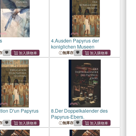
s
4.
Ausden Papyrus der
koniglichen Museen
存
無庫存
tion D'un Papyrus
8.
Der Doppelkalender des
Papyrus-Ebers.
存
無庫存