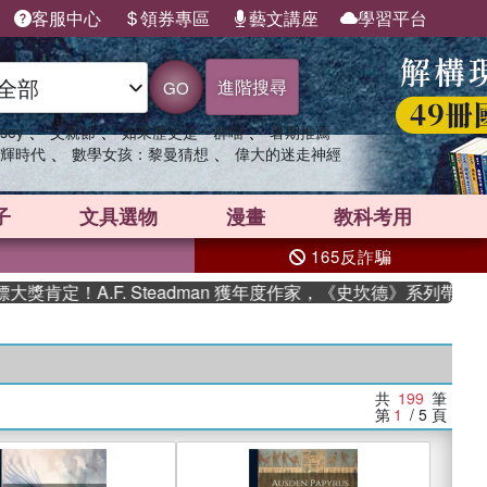
客服中心
領券專區
藝文講座
學習平台
進階搜尋
GO
、
、
、
sey
父親節
如果歷史是一群喵
暑期推薦
、
、
輝時代
數學女孩：黎曼猜想
偉大的迷走神經
子
文具選物
漫畫
教科考用
165反詐騙
.F. Steadman 獲年度作家，《史坎德》系列帶你踏上熱血奇
共
199
筆
第
1
/ 5
頁