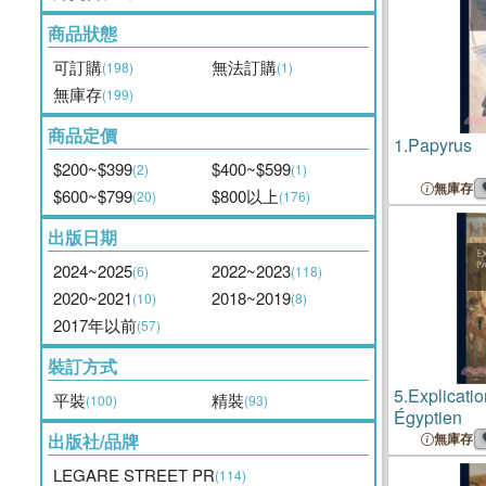
商品狀態
可訂購
無法訂購
(198)
(1)
無庫存
(199)
商品定價
1.
Papyrus
$200~$399
$400~$599
(2)
(1)
無庫存
$600~$799
$800以上
(20)
(176)
出版日期
2024~2025
2022~2023
(6)
(118)
2020~2021
2018~2019
(10)
(8)
2017年以前
(57)
裝訂方式
5.
Explicati
平裝
精裝
(100)
(93)
Égyptien
出版社/品牌
無庫存
LEGARE STREET PR
(114)