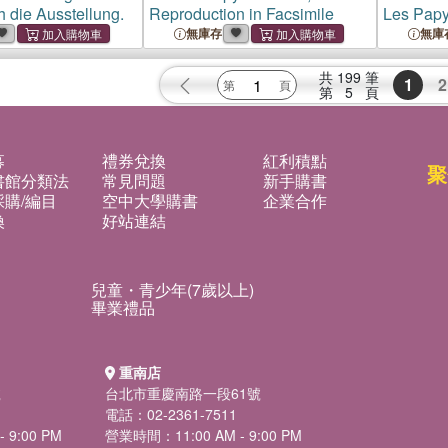
h die Ausstellung.
Reproduction in Facsimile
Les Papy
Monument
無庫存
無庫
De Leide
Transcri
共
199
筆
1
2
第
5
頁
Avec Tra
募
禮券兌換
紅利積點
聚
書館分類法
常見問題
新手購書
購/編目
空中大學購書
企業合作
換
好站連結
兒童・青少年(7歲以上)
畢業禮品
重南店
號
台北市重慶南路一段61號
電話：02-2361-7511
 9:00 PM
營業時間：11:00 AM - 9:00 PM