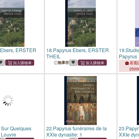
 Ebers, ERSTER
18.
Papyrus Ebers, ERSTER
19.
Studi
THEIL
Papyrus
無庫存
若需訂
2500
 Sur Quelques
22.
Papyrus funéraires de la
23.
Papyru
 Louvre
XXIe dynastie: 1
XXIe dyna