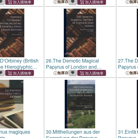
無庫存
無庫
D'Orbiney (British
26.
The Demotic Magical
27.
The D
e Hieroglyphic
Papyrus of London and
Papyrus 
n
Leiden: 3
Leiden: 
無庫存
無庫
yrus magiques
30.
Mittheilungen aus der
31.
Einfã
ris
Sammlung der Papyrus
Papyrus