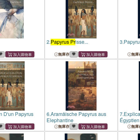
2.
Papyrus Pr
isse...
3.
Papyru
無庫存
無庫
on D'un Papyrus
6.
Aramäische Papyrus aus
7.
Explica
Elephantine
Égyptien
無庫存
無庫