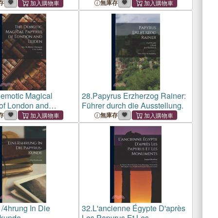
Erzherzog Rainer.
存
無庫存
emotic Magical
28.
Papyrus Erzherzog Rainer:
of London and
Führer durch die Ausstellung.
3
存
無庫存
1/4hrung In Die
32.
L'ancienne Égypte D'après
-kunde
Les Papyrus Et Les