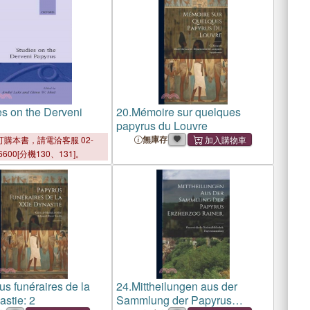
es on the Derveni
20.
Mémoire sur quelques
papyrus du Louvre
無庫存
購本書，請電洽客服 02-
6600[分機130、131]。
s funéraires de la
24.
Mittheilungen aus der
stie: 2
Sammlung der Papyrus