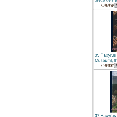
無庫存
33.
Papyrus 
Museum), th
Transcriptio
無庫存
37.
Papyrus 