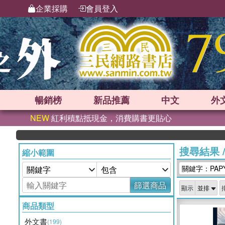
企業採購
會員登入
暢銷榜
新品
推薦
中文
外
NEW
紅利積點抵現金，消費購書更貼心
搜尋結果
縮小範圍
關鍵字：PAPY
篩選商品
顯示
商品類型
外文書
(199)