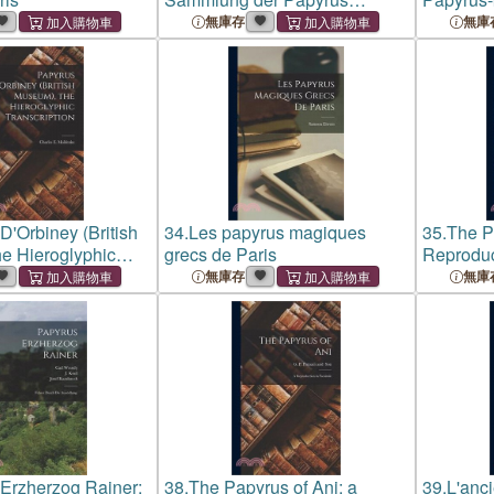
Erzherzog Rainer.
無庫存
無庫
D'Orbiney (British
34.
Les papyrus magiques
35.
The P
e Hieroglyphic
grecs de Paris
Reproduc
n
無庫存
無庫
Erzherzog Rainer:
38.
The Papyrus of Ani; a
39.
L'anc