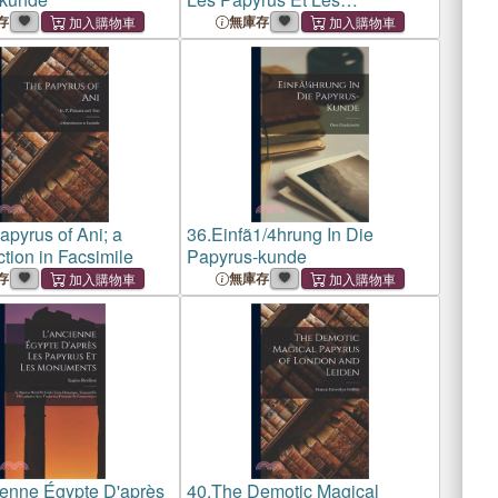
Monuments: Le Papyrus Moral
存
無庫存
De Leide; Texte Démotique,
Transcrit En Hiéroglyphes
Avec Traduction Français
apyrus of Ani; a
36.
Einfã1/4hrung In Die
tion in Facsimile
Papyrus-kunde
存
無庫存
ienne Égypte D'après
40.
The Demotic Magical