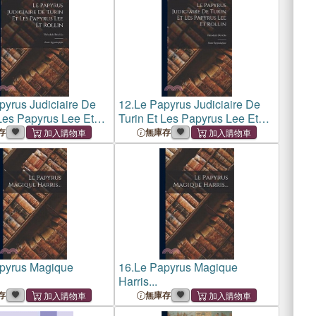
pyrus Judiciaire De
12.
Le Papyrus Judiciaire De
 Les Papyrus Lee Et
Turin Et Les Papyrus Lee Et
Étude Égyptologique
Rollin: Étude Égyptologique
存
無庫存
pyrus Magique
16.
Le Papyrus Magique
Harris...
存
無庫存