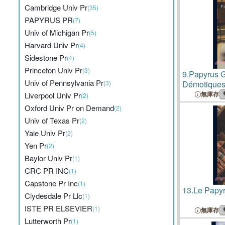
Cambridge Univ Pr
(35)
PAPYRUS PR
(7)
Univ of Michigan Pr
(5)
Harvard Univ Pr
(4)
Sidestone Pr
(4)
Princeton Univ Pr
(3)
9.
Papyrus G
Univ of Pennsylvania Pr
(3)
Démotiques.
無庫存
Liverpool Univ Pr
(2)
Oxford Univ Pr on Demand
(2)
Univ of Texas Pr
(2)
Yale Univ Pr
(2)
Yen Pr
(2)
Baylor Univ Pr
(1)
CRC PR INC
(1)
Capstone Pr Inc
(1)
13.
Le Papyr
Clydesdale Pr Llc
(1)
ISTE PR ELSEVIER
(1)
無庫存
Lutterworth Pr
(1)