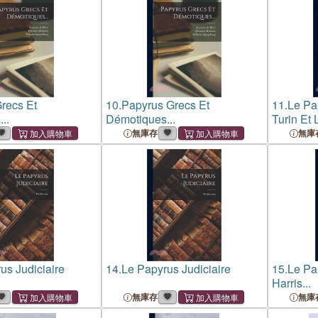
recs Et
10.
Papyrus Grecs Et
11.
Le Pa
..
Démotiques...
Turin Et
Rollin: 
無庫存
無庫
us Judiciaire
14.
Le Papyrus Judiciaire
15.
Le Pa
Harris...
無庫存
無庫