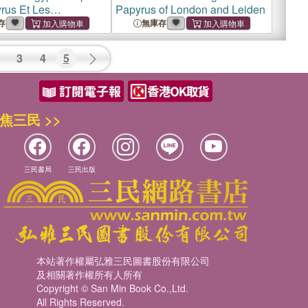
rus Et Les
Papyrus of London and Leiden
s: Le Papyrus Moral
存
無庫存
; Texte Démotique,
t En Hiéroglyphes
3
4
5
duction Français
焦三民 >>
三民書局
三民出版
本站著作權屬弘雅三民圖書股份有限公司
及相關著作權所有人所有
Copyright © San Min Book Co.,Ltd.
All Rights Reserved.