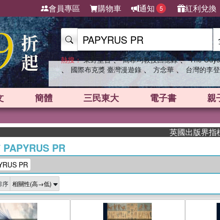
會員專區
購物車
通知
紅利兌換
5
、
、
熱搜：
東野圭吾
高希均教授回憶錄
The Odys
、
、
、
國際布克獎 臺灣漫遊錄
方念華
台灣的李登
文
簡體
三民東大
電子書
親
英國出版界指標大獎肯定！A
/
PAPYRUS PR
RUS PR
排序