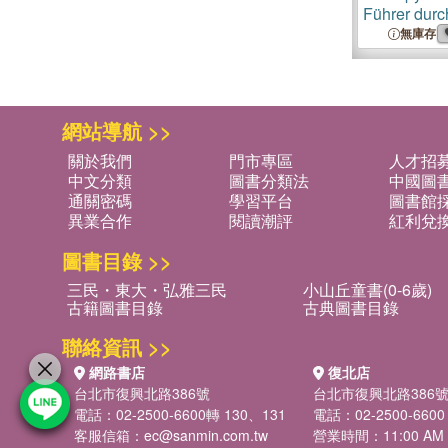
Führer durc
無庫存
網站導航 >>
關於我們
門市專區
人才招
中文分類
圖書分類法
中國圖
通關密碼
學習平台
圖書館採
異業合作
閱讀潮評
紅利兌
圖書目錄 >>
三民・東大・弘雅三民
小山丘童書(0-6歲)
古籍圖書目錄
古典圖書目錄
聯絡資訊 >>
網路書店
復北店
台北市復興北路386號
台北市復興北路386
電話：02-2500-6600轉 130、131
電話：02-2500-6600
客服信箱：
ec@sanmin.com.tw
營業時間：11:00 AM -