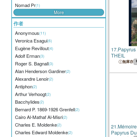
Nomad Pr
(1)
More
作者
Anonymous
(11)
Veronica Esagui
(6)
Eugène Revillout
(4)
17.
Papyrus
THEIL
Adolf Erman
(3)
無庫存
Roger S. Bagnall
(3)
Alan Henderson Gardiner
(2)
Alexandre Lenoir
(2)
Antiphon
(2)
Arthur Verhoogt
(2)
Bacchylides
(2)
Bernard P. 1869-1926 Grenfell
(2)
Cairo Al-Mathaf Al-Misri
(2)
Charles E. Moldenke
(2)
21.
Mémoire
Charles Edward Moldenke
Papyrus Du
(2)