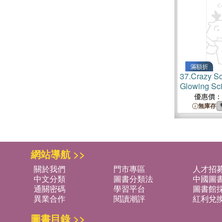
滿額折
37.
Crazy Sc
Glowing Sc
優惠價：
無庫存
網站導航 >>
關於我們
門市專區
人才招
中文分類
圖書分類法
中國圖
通關密碼
學習平台
圖書館採
異業合作
閱讀潮評
紅利兌
圖書目錄 >>