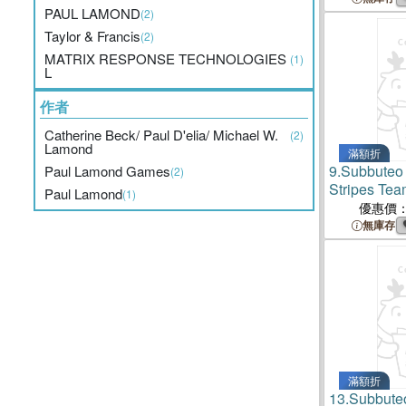
PAUL LAMOND
(2)
Taylor & Francis
(2)
MATRIX RESPONSE TECHNOLOGIES
(1)
L
作者
Catherine Beck/ Paul D'elia/ Michael W.
(2)
Lamond
滿額折
9.
Subbuteo
Paul Lamond Games
(2)
Stripes Tea
Paul Lamond
(1)
優惠價
無庫存
滿額折
13.
Subbute