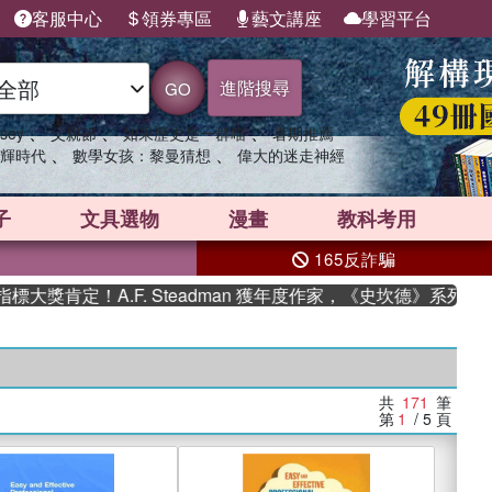
客服中心
領券專區
藝文講座
學習平台
進階搜尋
GO
、
、
、
sey
父親節
如果歷史是一群喵
暑期推薦
、
、
輝時代
數學女孩：黎曼猜想
偉大的迷走神經
子
文具選物
漫畫
教科考用
165反詐騙
定！A.F. Steadman 獲年度作家，《史坎德》系列帶你踏上
共
171
筆
第
1
/ 5
頁