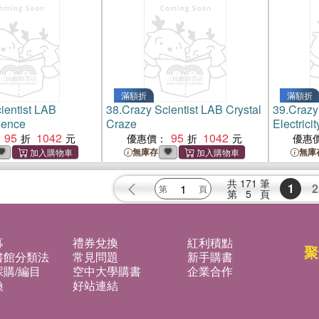
滿額折
滿額折
ientist LAB
38.
Crazy Scientist LAB Crystal
39.
Crazy 
ience
Craze
Electricit
95
1042
95
1042
優惠價：
優惠
無庫存
無庫
共
171
筆
1
2
第
5
頁
募
禮券兌換
紅利積點
聚
書館分類法
常見問題
新手購書
購/編目
空中大學購書
企業合作
換
好站連結