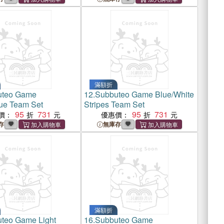
滿額折
uteo Game
12.
Subbuteo Game Blue/White
lue Team Set
Stripes Team Set
95
731
95
731
價：
優惠價：
存
無庫存
滿額折
teo Game Light
16.
Subbuteo Game