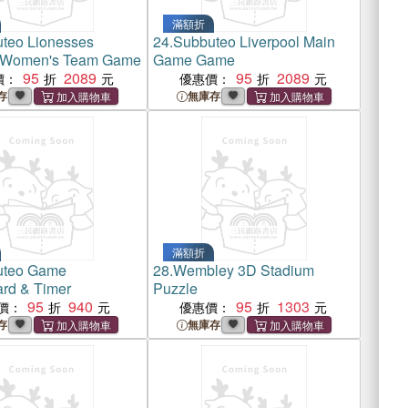
滿額折
teo Lionesses
24.
Subbuteo Liverpool Main
 Women's Team Game
Game Game
95
2089
95
2089
價：
優惠價：
存
無庫存
滿額折
uteo Game
28.
Wembley 3D Stadium
rd & Timer
Puzzle
95
940
95
1303
價：
優惠價：
存
無庫存