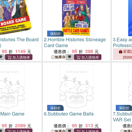
滿額折
Histories The Board
2.
Horrible Histories Stoneage
3.
Easy an
)
Card Game
Professi
95
1149
95
398
The Powe
優惠價：
若需訂
Observat
無庫存
2500
Teaching
滿額折
滿額折
 Main Game
6.
Subbuteo Game Balls
7.
Subbut
VAR Set
95
2089
95
313
優惠價：
優惠
無庫存
無庫