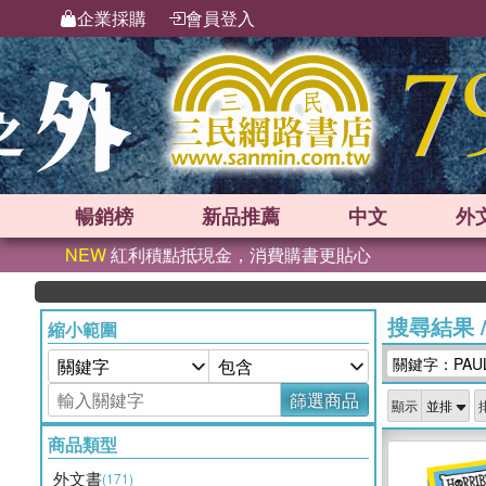
企業採購
會員登入
暢銷榜
新品
推薦
中文
外
NEW
紅利積點抵現金，消費購書更貼心
搜尋結果
縮小範圍
關鍵字：PAUL
篩選商品
顯示
商品類型
外文書
(171)