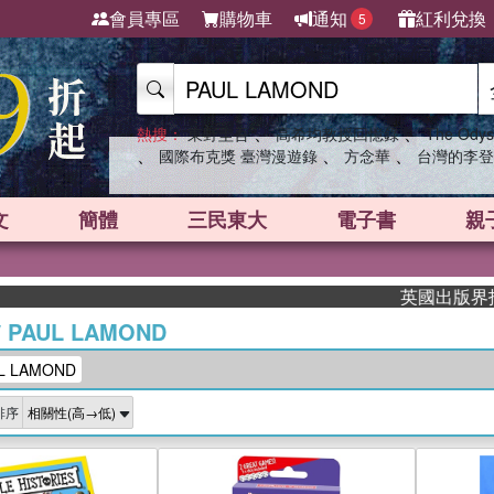
會員專區
購物車
通知
紅利兌換
5
、
、
熱搜：
東野圭吾
高希均教授回憶錄
The Odys
、
、
、
國際布克獎 臺灣漫遊錄
方念華
台灣的李登
文
簡體
三民東大
電子書
親
英國出版界指標大獎肯
/
PAUL LAMOND
 LAMOND
排序