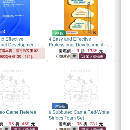
90 折
d Effective
4.
Easy and Effective
onal Development ─
Professional Development ─
r of Peer
The Power of Peer
9
1335
優惠價：
購本書，請電洽客服 02-
ion to Improve
Observation to Improve
無庫存
6600[分機130、131]。
Teaching
滿額折
eo Game Referee
8.
Subbuteo Game Red/White
Stripes Team Set
95
469
95
731
價：
優惠價：
存
無庫存