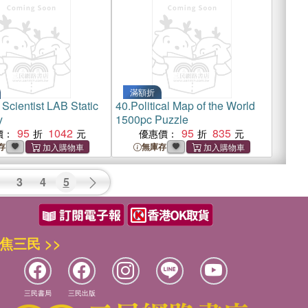
滿額折
Scientist LAB Static
40.
Political Map of the World
y
1500pc Puzzle
95
1042
95
835
價：
優惠價：
存
無庫存
3
4
5
焦三民 >>
三民書局
三民出版