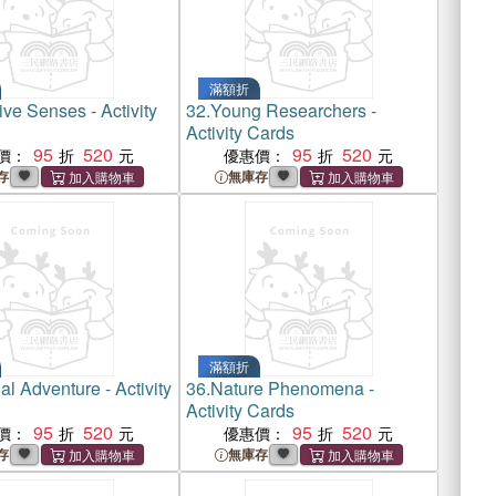
滿額折
ve Senses - Activity
32.
Young Researchers -
Activity Cards
95
520
95
520
價：
優惠價：
存
無庫存
滿額折
al Adventure - Activity
36.
Nature Phenomena -
Activity Cards
95
520
95
520
價：
優惠價：
存
無庫存