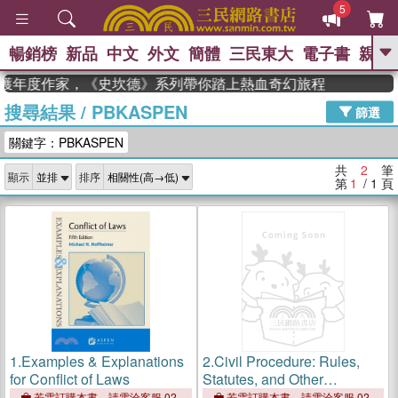
5
暢銷榜
新品
中文
外文
簡體
三民東大
電子書
親子
GO
man 獲年度作家，《史坎德》系列帶你踏上熱血奇幻旅程
搜尋結果
/
PBKASPEN
、
熱搜：
東野圭吾
高希均教授回憶錄
篩選
、
、
、
The Odyssey
父親節
如果歷
關鍵字：PBKASPEN
、
、
史是一群喵
暑期推薦
國際布克
、
、
獎 臺灣漫遊錄
方念華
台灣的李
共
2
筆
顯示
排序
、
、
登輝時代
數學女孩：黎曼猜想
第
1
/ 1
頁
偉大的迷走神經
1.
Examples & Explanations
2.
Civil Procedure: Rules,
for Conflict of Laws
Statutes, and Other
Materials, 2023 Supplement
若需訂購本書，請電洽客服 02-
若需訂購本書，請電洽客服 02-