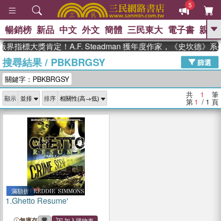
5
暢銷榜
新品
中文
外文
簡體
三民東大
電子書
親子
GO
界指標大獎肯定！A.F. Steadman 獲年度作家，《史坎德》
搜尋結果
/
PBKBRGSY
、
熱搜：
東野圭吾
高希均教授回憶錄
篩選
、
、
、
The Odyssey
父親節
如果歷
關鍵字：PBKBRGSY
、
、
史是一群喵
暑期推薦
國際布克
、
、
獎 臺灣漫遊錄
方念華
台灣的李
共
1
筆
顯示
排序
、
、
登輝時代
數學女孩：黎曼猜想
第
1
/ 1
頁
偉大的迷走神經
滿額折
1.
Ghetto Resume'
無庫存