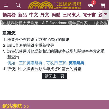
5
暢銷榜
新品
中文
外文
簡體
三民東大
電子書
親子
GO
國出版界指標大獎肯定！A.F. Steadman 獲年度作家，《史
、
熱搜：
東野圭吾
高希均教授回憶錄
建議您
、
、
、
The Odyssey
父親節
花開錦
檢查是否有錯別字或拼字錯誤的情形
、
、
、
繡
暑期推薦
方念華
台灣的
、
請以普遍的關鍵字重新搜尋
李登輝時代
數學女孩：黎曼猜想
、
、
偉大的迷走神經
如果歷史是一
請嘗試使用其他語義相近的關鍵字或增加關鍵字字彙來重
、
群喵
臺灣漫遊錄
新查詢
例如：三民英漢辭典，可改用
三民 英漢辭典
或使用中文圖書分類法尋找您所需要的書籍
請回上一頁
網站導航 >>