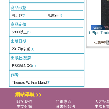
商品狀態
可訂購
無庫存
(1)
(1)
商品定價
滿額折
$800以上
(1)
1.
Pipe Trad
出版日期
無庫存
2017年以前
(1)
出版社/品牌
PBKGLNCO
(1)
作者
Thomas W. Frankland
(1)
網站導航 >>
關於我們
門市專區
人才招
中文分類
圖書分類法
中國圖