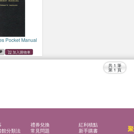
es Pocket Manual
共
1
筆
第
1
頁
募
禮券兌換
紅利積點
聚
書館分類法
常見問題
新手購書