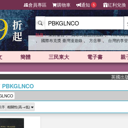
會員專區
購物車
通知
紅利兌換
5
、
、
熱搜：
東野圭吾
高希均教授回憶錄
The Odys
、
、
、
國際布克獎 臺灣漫遊錄
方念華
台灣的李登
文
簡體
三民東大
電子書
親
英國出版界指
/
PBKGLNCO
GLNCO
排序