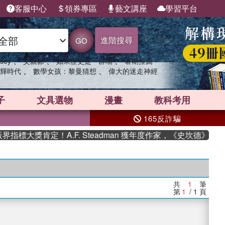
客服中心
領券專區
藝文講座
學習平台
進階搜尋
GO
、
、
、
sey
父親節
如果歷史是一群喵
暑期推薦
、
、
輝時代
數學女孩：黎曼猜想
偉大的迷走神經
子
文具選物
漫畫
教科考用
165反詐騙
標大獎肯定！A.F. Steadman 獲年度作家，《史坎德》系
共
1
筆
第
1
/ 1
頁