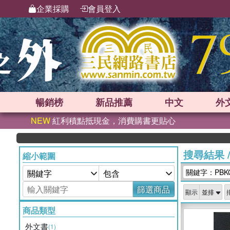
企業採購
會員登入
暢銷榜
新品
推薦
中文
外
NEW
紅利積點抵現金，消費購書更貼心
搜尋結果
縮小範圍
關鍵字：PBK
篩選商品
顯示
商品類型
外文書
(1)