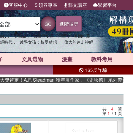
客服中心
領券專區
藝文講座
學習平台
進階搜尋
GO
、
、
、
sey
父親節
如果歷史是一群喵
暑期推薦
、
、
輝時代
數學女孩：黎曼猜想
偉大的迷走神經
子
文具選物
漫畫
教科考用
165反詐騙
定！A.F. Steadman 獲年度作家，《史坎德》系列帶你踏上
共
4
筆
第
1
/ 1
頁