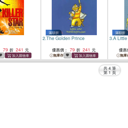
滿額折
滿額折
2.
The Golden Prince
3.
A Little
79
241
79
241
：
優惠價：
優惠
無庫存
無庫
共
4
筆
第
1
頁