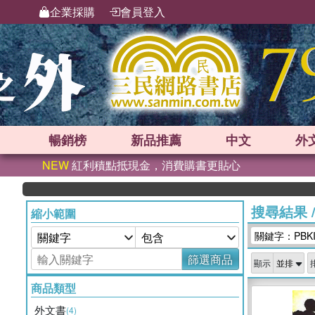
企業採購
會員登入
暢銷榜
新品
推薦
中文
外
NEW
紅利積點抵現金，消費購書更貼心
搜尋結果
縮小範圍
關鍵字：PBKI
篩選商品
顯示
商品類型
外文書
(4)