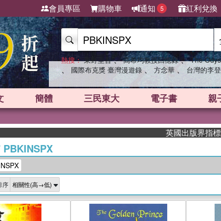
會員專區
購物車
通知
紅利兌換
5
、
、
熱搜：
東野圭吾
高希均教授回憶錄
The Odys
、
、
、
國際布克獎 臺灣漫遊錄
方念華
台灣的李登
文
簡體
三民東大
電子書
親
英國出版界指標大獎肯
/
PBKINSPX
NSPX
排序