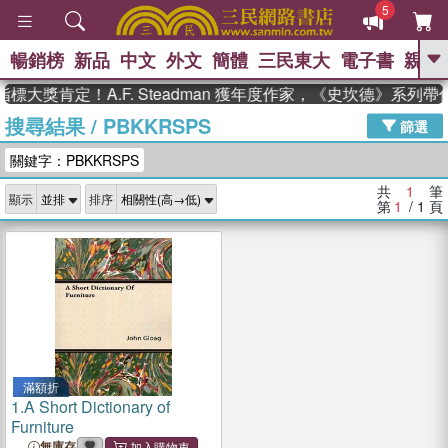
5
暢銷榜
新品
中文
外文
簡體
三民東大
電子書
親子
GO
標大獎肯定！A.F. Steadman 獲年度作家，《史坎德》系列
搜尋結果
/
PBKKRSPS
、
熱搜：
東野圭吾
高希均教授回憶錄
篩選
、
、
、
The Odyssey
父親節
如果歷
關鍵字：PBKKRSPS
、
、
史是一群喵
暑期推薦
國際布克
、
、
獎 臺灣漫遊錄
方念華
台灣的李
共
1
筆
顯示
排序
、
、
登輝時代
數學女孩：黎曼猜想
第
1
/ 1
頁
偉大的迷走神經
滿額折
1.
A Short Dictionary of
Furniture
無庫存