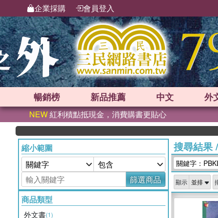
企業採購
會員登入
暢銷榜
新品
推薦
中文
外
NEW
紅利積點抵現金，消費購書更貼心
搜尋結果
縮小範圍
關鍵字：PBKL
篩選商品
顯示
商品類型
外文書
(1)