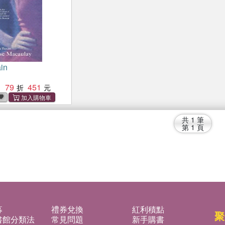
in
79
451
：
共
1
筆
第
1
頁
募
禮券兌換
紅利積點
聚
書館分類法
常見問題
新手購書