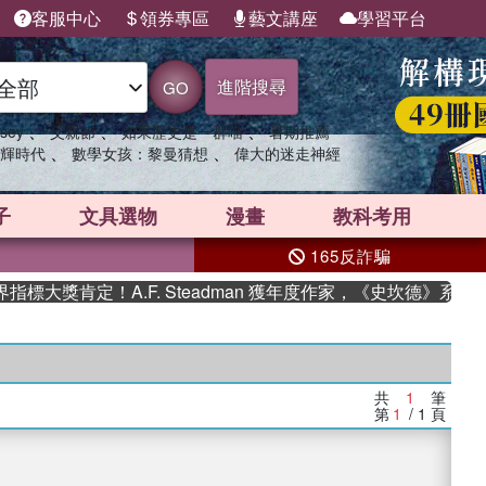
客服中心
領券專區
藝文講座
學習平台
進階搜尋
GO
、
、
、
sey
父親節
如果歷史是一群喵
暑期推薦
、
、
輝時代
數學女孩：黎曼猜想
偉大的迷走神經
子
文具選物
漫畫
教科考用
165反詐騙
標大獎肯定！A.F. Steadman 獲年度作家，《史坎德》系列
共
1
筆
第
1
/ 1
頁