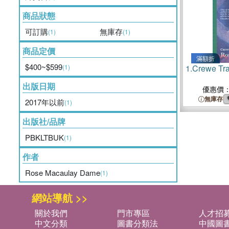
商品狀態
可訂購
無庫存
(1)
(1)
商品定價
滿額折
$400~$599
(1)
1.
Crewe Tra
出版日期
優惠價
無庫存
2017年以前
(1)
出版社/品牌
PBKLTBUK
(1)
作者
Rose Macaulay Dame
(1)
網站導航 >>
關於我們
門市專區
人才招
中文分類
圖書分類法
中國圖