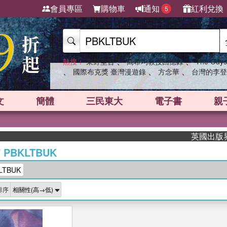
會員專區
購物車
通知
紅利兌換
5
、
、
熱搜：
東野圭吾
高希均教授回憶錄
The Odys
、
、
、
國際布克獎 臺灣漫遊錄
方念華
台灣的李登
文
簡體
三民東大
電子書
親
英國出版界指
/
PBKLTBUK
TBUK
排序