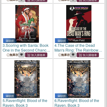
滿額折
滿額折
3.
Scoring with Santa: Book
4.
The Case of the Dead
One in the Second Chance
Man's Ring: The Rainbow
Series
Detective Agency, Book 1
無庫存
無庫存
滿額折
滿額折
5.
Ravenflight: Blood of the
6.
Ravenflight: Blood of the
Raven, Book 3
Raven, Book 3