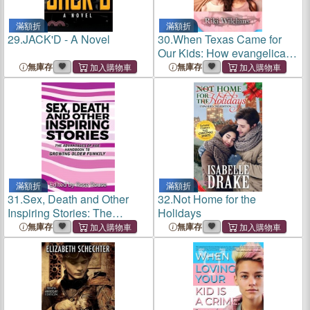
滿額折
滿額折
29.
JACK'D - A Novel
30.
When Texas Came for
Our Kids: How evangelical
extremists launched a war
無庫存
無庫存
on TRANSGENDER
TEENS
滿額折
滿額折
31.
Sex, Death and Other
32.
Not Home for the
Inspiring Stories: The
Holidays
Advantages of Age
無庫存
無庫存
Handbook to Growing Older
Funkily