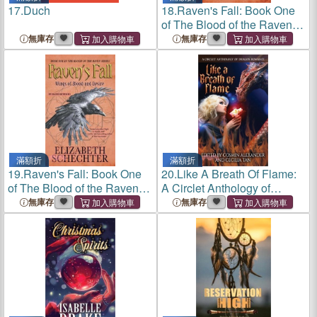
17.
Duch
18.
Raven's Fall: Book One
of The Blood of the Raven
Series
無庫存
無庫存
滿額折
滿額折
19.
Raven's Fall: Book One
20.
Like A Breath Of Flame:
of The Blood of the Raven
A Circlet Anthology of
Series
Dragon Romance
無庫存
無庫存