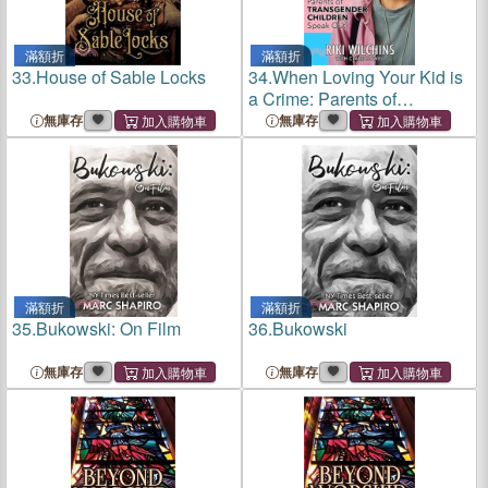
滿額折
滿額折
33.
House of Sable Locks
34.
When Loving Your Kid is
a Crime: Parents of
Transgender Children
無庫存
無庫存
Speak Out
滿額折
滿額折
35.
Bukowski: On Film
36.
Bukowski
無庫存
無庫存