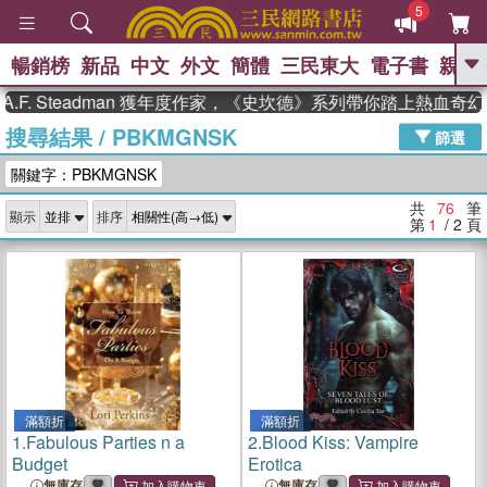
5
暢銷榜
新品
中文
外文
簡體
三民東大
電子書
親子
GO
Steadman 獲年度作家，《史坎德》系列帶你踏上熱血奇幻旅程
搜尋結果
/
PBKMGNSK
、
熱搜：
東野圭吾
高希均教授回憶錄
篩選
、
、
、
The Odyssey
父親節
如果歷
關鍵字：PBKMGNSK
、
、
史是一群喵
暑期推薦
國際布克
、
、
獎 臺灣漫遊錄
方念華
台灣的李
共
76
筆
顯示
排序
、
、
登輝時代
數學女孩：黎曼猜想
第
1
/ 2
頁
偉大的迷走神經
滿額折
滿額折
1.
Fabulous Parties n a
2.
Blood Kiss: Vampire
Budget
Erotica
無庫存
無庫存