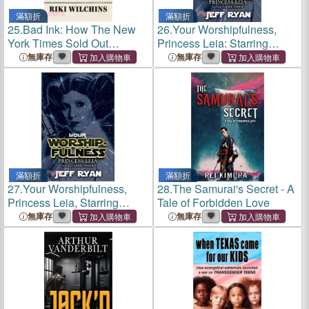
滿額折
滿額折
25.
Bad Ink: How The New
26.
Your Worshipfulness,
York Times Sold Out
Princess Leia: Starring
Transgender Teens
Carrie Fisher
無庫存
無庫存
滿額折
滿額折
27.
Your Worshipfulness,
28.
The Samurai's Secret - A
Princess Leia, Starring
Tale of Forbidden Love
Carrie Fisher
無庫存
無庫存