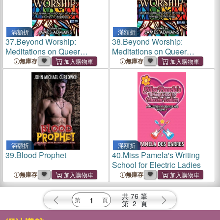
滿額折
滿額折
37.
Beyond Worship:
38.
Beyond Worship:
Meditations on Queer
Meditations on Queer
Worship, Liturgy, & Theology
Worship, Liturgy, & Theology
無庫存
無庫存
滿額折
滿額折
39.
Blood Prophet
40.
Miss Pamela's Writing
School for Electric Ladies
無庫存
無庫存
共
76
筆
第
2
頁