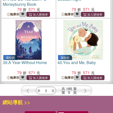
Moneybunny Book
79
571
79
571
無庫存
無庫存
滿額折
滿額折
39.
A Year Without Home
40.
You and Me, Baby
79
571
79
571
無庫存
無庫存
共
185
筆
第
5
頁
網站導航 >>