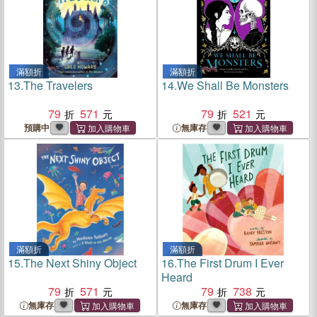
滿額折
滿額折
13.
The Travelers
14.
We Shall Be Monsters
79
571
79
521
預購中
無庫存
滿額折
滿額折
15.
The Next Shiny Object
16.
The First Drum I Ever
Heard
79
571
79
738
無庫存
無庫存