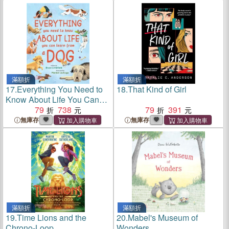
滿額折
滿額折
17.
Everything You Need to
18.
That Kind of Girl
Know About Life You Can
Learn from a Dog
79
738
79
391
無庫存
無庫存
滿額折
滿額折
19.
Time Lions and the
20.
Mabel's Museum of
Chrono-Loop
Wonders