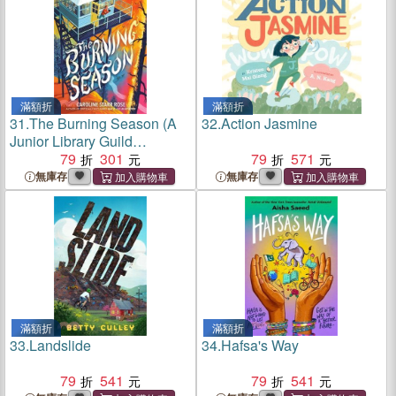
滿額折
滿額折
31.
The Burning Season (A
32.
Action Jasmine
Junior Library Guild
Selection)
79
301
79
571
無庫存
無庫存
滿額折
滿額折
33.
Landslide
34.
Hafsa's Way
79
541
79
541