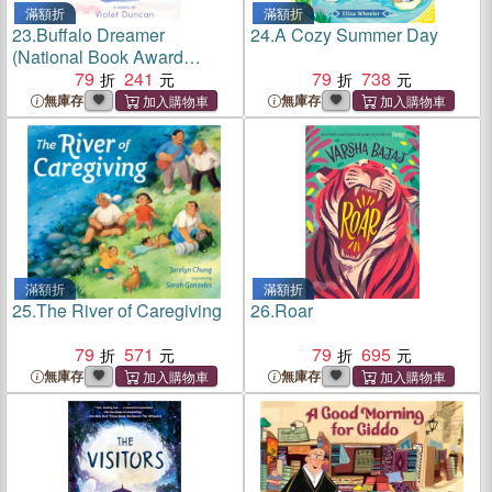
滿額折
滿額折
23.
Buffalo Dreamer
24.
A Cozy Summer Day
(National Book Award
Finalist)
79
241
79
738
無庫存
無庫存
滿額折
滿額折
25.
The River of Caregiving
26.
Roar
79
571
79
695
無庫存
無庫存