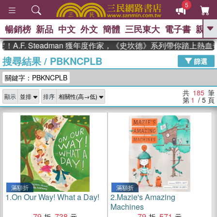
5
暢銷榜
新品
中文
外文
簡體
三民東大
電子書
親子
GO
 Steadman 獲年度作家，《史坎德》系列帶你踏上熱血奇幻旅程
搜尋結果
/
PBKNCPLB
、
熱搜：
東野圭吾
高希均教授回憶錄
篩選
、
、
、
The Odyssey
父親節
如果歷
關鍵字：PBKNCPLB
、
、
史是一群喵
暑期推薦
國際布克
、
、
獎 臺灣漫遊錄
方念華
台灣的李
共
185
筆
顯示
排序
、
、
登輝時代
數學女孩：黎曼猜想
第
1
/ 5
頁
偉大的迷走神經
滿額折
滿額折
1.
On Our Way! What a Day!
2.
Mazie's Amazing
Machines
79
738
79
571