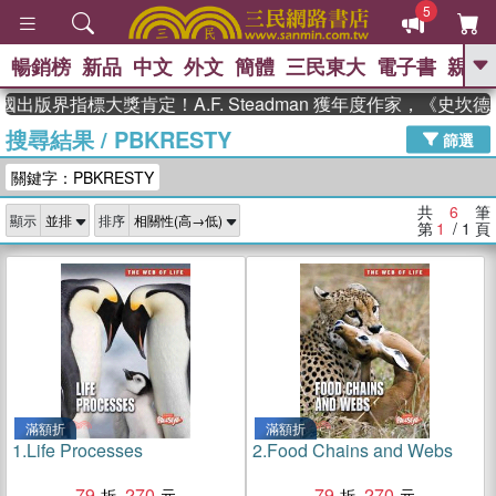
5
暢銷榜
新品
中文
外文
簡體
三民東大
電子書
親子
GO
出版界指標大獎肯定！A.F. Steadman 獲年度作家，《史
搜尋結果
/
PBKRESTY
、
熱搜：
東野圭吾
高希均教授回憶錄
篩選
、
、
、
The Odyssey
父親節
花開錦
關鍵字：PBKRESTY
、
、
、
繡
暑期推薦
方念華
台灣的
、
李登輝時代
數學女孩：黎曼猜想
共
6
筆
顯示
排序
、
、
偉大的迷走神經
如果歷史是一
第
1
/ 1
頁
、
群喵
臺灣漫遊錄
滿額折
滿額折
1.
Life Processes
2.
Food Chains and Webs
79
270
79
270