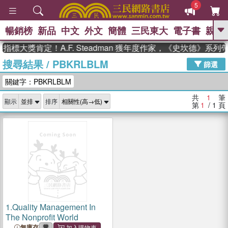
5
暢銷榜
新品
中文
外文
簡體
三民東大
電子書
親子
GO
指標大獎肯定！A.F. Steadman 獲年度作家，《史坎德》系
搜尋結果
/
PBKRLBLM
、
熱搜：
東野圭吾
高希均教授回憶錄
篩選
、
、
、
The Odyssey
父親節
如果歷
關鍵字：PBKRLBLM
、
、
史是一群喵
暑期推薦
國際布克
、
、
獎 臺灣漫遊錄
方念華
台灣的李
共
1
筆
顯示
排序
、
、
登輝時代
數學女孩：黎曼猜想
第
1
/ 1
頁
偉大的迷走神經
1.
Quality Management In
The Nonprofit World
無庫存