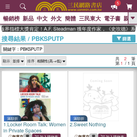
5
暢銷榜
新品
中文
外文
簡體
三民東大
電子書
親子
GO
界指標大獎肯定！A.F. Steadman 獲年度作家，《史坎德
搜尋結果
/
PBKSPUTP
、
熱搜：
東野圭吾
高希均教授回憶錄
篩選
、
、
、
The Odyssey
父親節
如果歷
關鍵字：PBKSPUTP
、
、
史是一群喵
暑期推薦
國際布克
、
、
獎 臺灣漫遊錄
方念華
台灣的李
共
2
筆
顯示
排序
、
、
登輝時代
數學女孩：黎曼猜想
第
1
/ 1
頁
偉大的迷走神經
滿額折
滿額折
1.
Locker Room Talk: Women
2.
Sweet Nothing
in Private Spaces
無庫存
無庫存