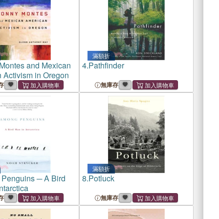
滿額折
Montes and Mexican
4.
Pathfinder
 Activism in Oregon
存
無庫存
滿額折
Penguins ─ A Bird
8.
Potluck
tarctica
存
無庫存