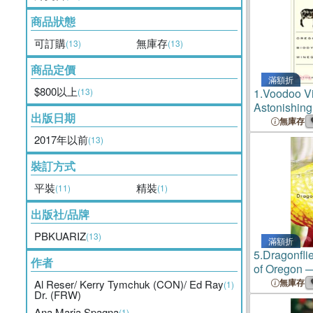
商品狀態
可訂購
無庫存
(13)
(13)
商品定價
滿額折
$800以上
(13)
1.
Voodoo Vi
Astonishin
出版日期
Winegrowe
無庫存
2017年以前
(13)
裝訂方式
平裝
精裝
(11)
(1)
出版社/品牌
PBKUARIZ
(13)
滿額折
5.
Dragonfli
作者
of Oregon ─
無庫存
Al Reser/ Kerry Tymchuk (CON)/ Ed Ray
(1)
Dr. (FRW)
Ana Maria Spagna
(1)