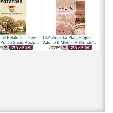
all Potatoes ─ How
12.
Animas-La Plata Project ─
 Potato Salad Recipe
Volume 5-Miners, Railroaders,
ecoming a Billion
and Ranchers: Creating
存
無庫存
usiness
Western Rural Landscapes in
Ridges Basin and Wildcat
Canyon, Southwestern
Colorado