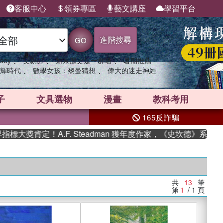
客服中心
領券專區
藝文講座
學習平台
進階搜尋
GO
、
、
、
sey
父親節
如果歷史是一群喵
暑期推薦
、
、
輝時代
數學女孩：黎曼猜想
偉大的迷走神經
子
文具選物
漫畫
教科考用
165反詐騙
獎肯定！A.F. Steadman 獲年度作家，《史坎德》系列帶你
共
13
筆
第
1
/ 1
頁