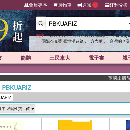
會員專區
購物車
通知
紅利兌換
5
、
、
熱搜：
東野圭吾
高希均教授回憶錄
The Odys
、
、
、
國際布克獎 臺灣漫遊錄
方念華
台灣的李登
文
簡體
三民東大
電子書
親
英國出版界指標大
/
PBKUARIZ
ARIZ
排序