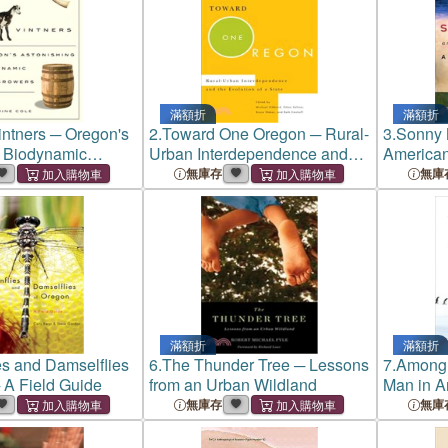
滿額折
滿額折
ntners ─ Oregon's
2.
Toward One Oregon ─ Rural-
3.
Sonny 
g Biodynamic
Urban Interdependence and
American
rs
the Evolution of a State
無庫存
無庫
滿額折
滿額折
es and Damselflies
6.
The Thunder Tree ─ Lessons
7.
Among 
 A Field Guide
from an Urban Wildland
Man in An
無庫存
無庫