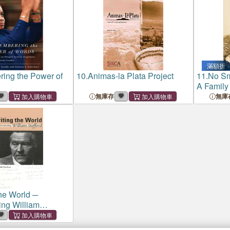
滿額折
ing the Power of
10.
Animas-la Plata Project
11.
No Sm
A Family
is Fast B
無庫存
無庫
Dollar B
the World ─
ng William