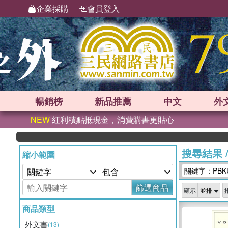
企業採購
會員登入
暢銷榜
新品
推薦
中文
外
NEW
紅利積點抵現金，消費購書更貼心
搜尋結果
縮小範圍
關鍵字：PBKU
篩選商品
顯示
商品類型
外文書
(13)