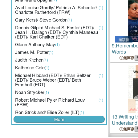
Avel Louise Gordly/ Patricia A. Schecter/
(1)
Charlotte Rutherford (FRW)
Cary Kerst/ Steve Gordon
(1)
Dennis Gilpin/ Michael S. Foster (EDT)/
(1)
Jean H. Ballagh (EDT)/ Cynthia Manseau
(EDT)/ Kari Chalker (EDT)
滿額折
Glenn Anthony May
(1)
9.
Remember
Words
James M. Potter
(1)
無庫存
Judith Kitchen
(1)
Katherine Cole
(1)
Michael Hibbard (EDT)/ Ethan Seltzer
(1)
(EDT)/ Bruce Weber (EDT)/ Beth
Emshoff (EDT)
Noah Strycker
(1)
Robert Michael Pyle/ Richard Louv
(1)
(FRW)
Ron Strickland/ Elise Zoller (ILT)
(1)
13.
Writing 
More
Understandi
Stafford
無庫存