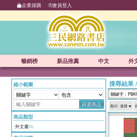
企業採購
會員登入
暢銷榜
新品
推薦
中文
外
搜尋結果
縮小範圍
關鍵字：PBK
篩選商品
顯示
商品類型
外文書
(5)