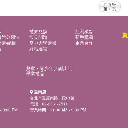
共
5
筆
第
1
頁
募
禮券兌換
紅利積點
聚
書館分類法
常見問題
新手購書
購/編目
空中大學購書
企業合作
換
好站連結
兒童・青少年(7歲以上)
畢業禮品
重南店
號
台北市重慶南路一段61號
電話：02-2361-7511
 9:00 PM
營業時間：11:00 AM - 9:00 PM