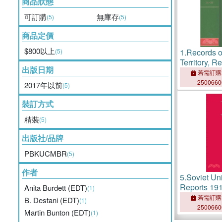
商品狀態
可訂購
無庫存
(5)
(5)
商品定價
$800以上
(5)
1.
Records o
Territory, R
出版日期
Nationalism
若需訂購
British Doc
250066
2017年以前
(5)
裝訂方式
精裝
(5)
出版社/品牌
PBKUCMBR
(5)
作者
5.
Soviet Uni
Reports 19
Anita Burdett (EDT)
(1)
若需訂購
B. Destani (EDT)
(1)
250066
Martin Bunton (EDT)
(1)