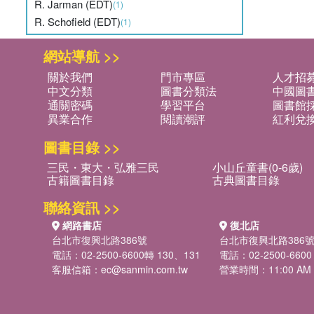
R. Jarman (EDT)
(1)
R. Schofield (EDT)
(1)
網站導航 >>
關於我們
門市專區
人才招
中文分類
圖書分類法
中國圖
通關密碼
學習平台
圖書館採
異業合作
閱讀潮評
紅利兌
圖書目錄 >>
三民・東大・弘雅三民
小山丘童書(0-6歲)
古籍圖書目錄
古典圖書目錄
聯絡資訊 >>
網路書店
復北店
台北市復興北路386號
台北市復興北路386
電話：02-2500-6600轉 130、131
電話：02-2500-6600
客服信箱：
ec@sanmin.com.tw
營業時間：11:00 AM -