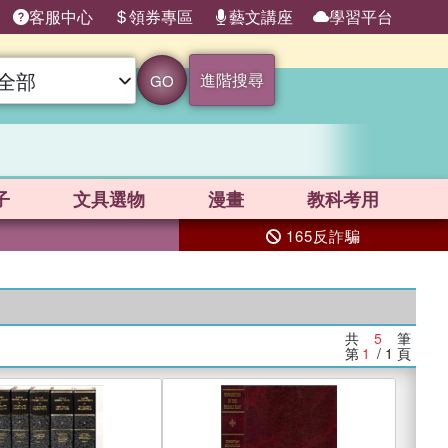
客服中心
領券專區
藝文講座
學習平台
進階搜尋
GO
子
文具選物
漫畫
教科考用
165反詐騙
共
5
筆
第
1
/ 1
頁