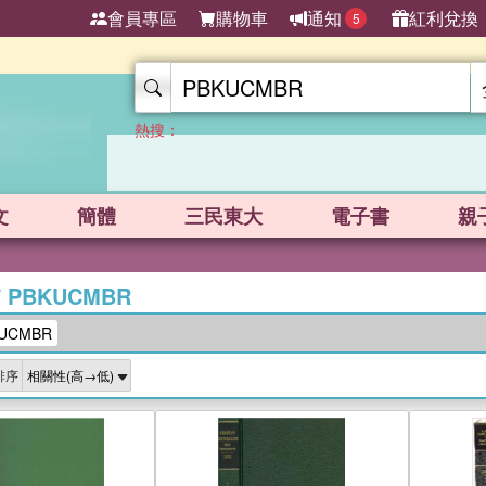
會員專區
購物車
通知
紅利兌換
5
熱搜：
文
簡體
三民東大
電子書
親
/
PBKUCMBR
UCMBR
排序