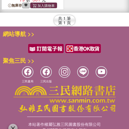
無庫存
共
1
筆
第
1
頁
網站導航 >>
聚焦三民 >>
三民書局
三民出版
本站著作權屬弘雅三民圖書股份有限公司