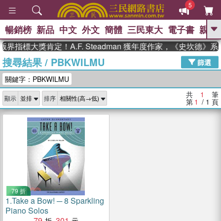
5
暢銷榜
新品
中文
外文
簡體
三民東大
電子書
親子
GO
界指標大獎肯定！A.F. Steadman 獲年度作家，《史坎德
搜尋結果
/
PBKWILMU
、
熱搜：
東野圭吾
高希均教授回憶錄
篩選
、
、
、
The Odyssey
父親節
如果歷
關鍵字：PBKWILMU
、
、
史是一群喵
暑期推薦
國際布克
、
、
獎 臺灣漫遊錄
方念華
台灣的李
共
1
筆
顯示
排序
、
、
登輝時代
數學女孩：黎曼猜想
第
1
/ 1
頁
偉大的迷走神經
79 折
1.
Take a Bow! ─ 8 Sparkling
Piano Solos
79
301