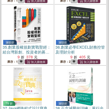
【暢銷第二版】
料視覺化技巧
庫存：1
庫存：1
滿額折
滿額折
35.
創業股權規劃實戰聖經：
36.
創業必學EXCEL財務控管
給台灣新創、投資者的募
及理財分析
資、估值、財務問題解決指
9
378
9
405
南
庫存：1
庫存：2
79 折
滿額折
37.
Java網路程式設計寶典
38.
正念減壓的訓練：風行全