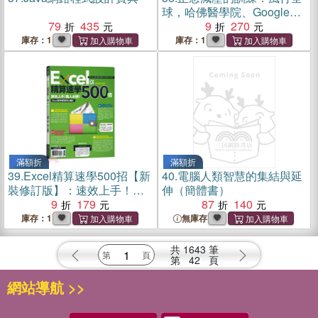
球，哈佛醫學院、Google、
79
435
麥肯錫、蘋果都在用
9
270
庫存：1
庫存：1
滿額折
滿額折
39.
Excel精算速學500招【新
40.
電腦人類智慧的集結與延
裝修訂版】：速效上手！職
伸（簡體書）
人必勝！
9
179
87
140
庫存：1
無庫存
共
1643
筆
第
42
頁
網站導航 >>