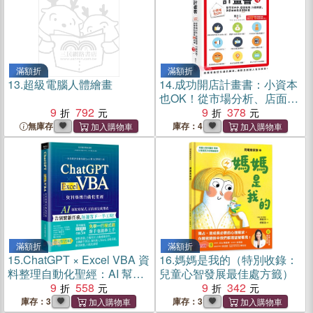
滿額折
滿額折
13.
超級電腦人體繪畫
14.
成功開店計畫書：小資本
也OK！從市場分析、店面經
9
792
營、行銷規劃，你要做的是
9
378
這25件事
無庫存
庫存：4
滿額折
滿額折
15.
ChatGPT × Excel VBA 資
16.
媽媽是我的（特別收錄：
料整理自動化聖經：AI 幫你
兒童心智發展最佳處方籤）
寫程式，百倍速完成報表
9
558
9
342
庫存：3
庫存：3