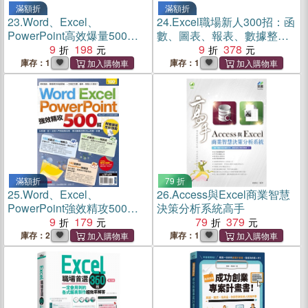
滿額折
滿額折
23.
Word、Excel、
24.
Excel職場新人300招：函
PowerPoint高效爆量500招
數、圖表、報表、數據整理
【office 365全新進化版】
9
198
有訣竅，原來這樣做會更
9
378
快！
庫存：1
庫存：1
滿額折
79 折
25.
Word、Excel、
26.
Access與Excel商業智慧
PowerPoint強效精攻500招
決策分析系統高手
（附贈爆量密技別冊）
9
179
79
379
庫存：2
庫存：1