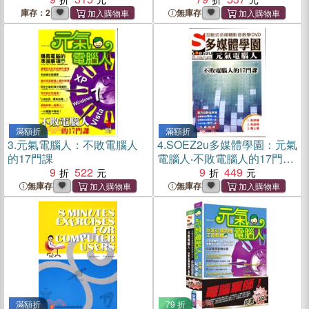
庫存：2
無庫存
滿額折
滿額折
3.
元氣電腦人：不敗電腦人
4.
SOEZ2u多媒體學園：元氣
的17門課
電腦人‧不敗電腦人的17門課
9
522
DVD
9
449
無庫存
無庫存
滿額折
79 折