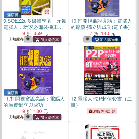
滿額折
9.
SOEZ2u多媒體學園：元氣
10.
打開視窗說亮話：電腦人
電腦人．玩家必備裝機工具
的巔覆‧獨立與成功(電子書)
軟體
9
359
7
140
無庫存
滿額折
11.
打開視窗說亮話：電腦人
12.
電腦人P2P超值套書（二
的顛覆獨立與成功
冊）
9
180
絕版無法訂購
無庫存