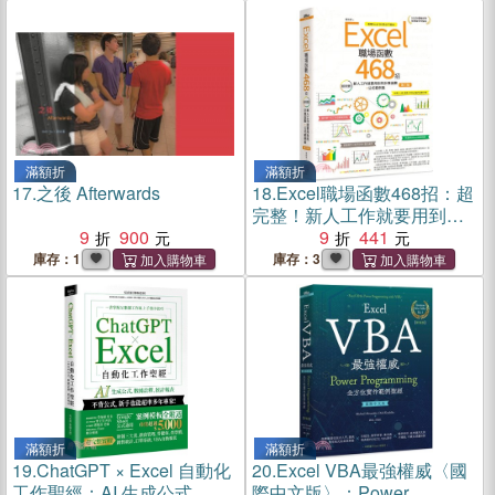
滿額折
滿額折
17.
之後 Afterwards
18.
Excel職場函數468招：超
完整！新人工作就要用到的
9
900
計算函數+公式範例集
9
441
庫存：1
庫存：3
滿額折
滿額折
19.
ChatGPT × Excel 自動化
20.
Excel VBA最強權威〈國
工作聖經：AI 生成公式、數
際中文版〉：Power