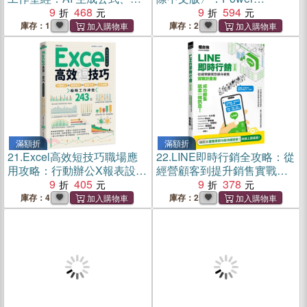
據詮釋、統計報表
9
468
Programming全方位實作範
9
594
例聖經（新裝版）
庫存：1
庫存：2
滿額折
滿額折
21.
Excel高效短技巧職場應
22.
LINE即時行銷全攻略：從
用攻略：行動辦公X報表設計
經營顧客到提升銷售實戰計
X數據分析X公式函數，縮時
9
405
畫書
9
378
工作神技243招
庫存：4
庫存：2