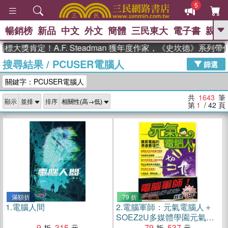
5
暢銷榜
新品
中文
外文
簡體
三民東大
電子書
親子
GO
定！A.F. Steadman 獲年度作家，《史坎德》系列帶你踏
搜尋結果
/
PCUSER電腦人
、
熱搜：
東野圭吾
高希均教授回憶錄
篩選
、
、
、
The Odyssey
父親節
如果歷
關鍵字：PCUSER電腦人
、
、
史是一群喵
暑期推薦
國際布克
、
、
獎 臺灣漫遊錄
方念華
台灣的李
共
1643
筆
顯示
排序
、
、
登輝時代
數學女孩：黎曼猜想
第
1
/ 42
頁
偉大的迷走神經
滿額折
79 折
1.
電腦人間
2.
電腦軍師：元氣電腦人＋
SOEZ2U多媒體學園元氣電
9
315
腦人
79
537