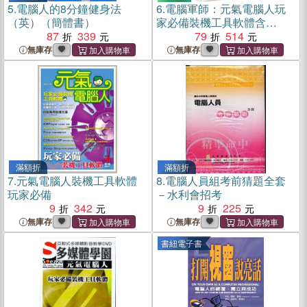
5.
電腦人的8分鐘健身法
6.
電腦軍師：元氣電腦人玩
（英）（簡體書）
家必備裝機工具軟體含
87
339
SOEZ2U多媒體
79
514
無庫存
無庫存
滿額折
滿額折
7.
元氣電腦人裝機工具軟體
8.
電腦人員組考前猜題全套
玩家必備
－水利會招考
9
342
9
225
無庫存
無庫存
書紐電子書