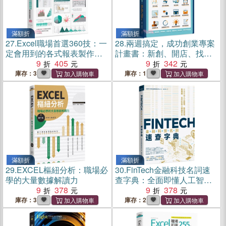
滿額折
滿額折
27.
Excel職場首選360技：一
28.
兩週搞定，成功創業專案
定會用到的各式報表製作超
計畫書：新創、開店、找資
效率解答
9
405
金，你該告訴投資人的幾件
9
342
事
庫存：3
庫存：1
滿額折
滿額折
29.
EXCEL樞紐分析：職場必
30.
FinTech金融科技名詞速
學的大量數據解讀力
查字典：全面即懂人工智
9
378
慧、數位貨幣、區塊鏈、支
9
378
付科技及網路安全
庫存：3
庫存：2