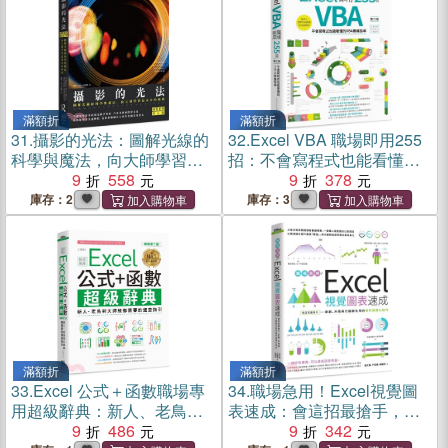
滿額折
滿額折
31.
攝影的光法：圖解光線的
32.
Excel VBA 職場即用255
科學與魔法，向大師學習最
招：不會寫程式也能看懂的
基本的極致〈國際經典第6
9
558
VBA無痛指導
9
378
版〉
庫存：2
庫存：3
滿額折
滿額折
33.
Excel 公式＋函數職場專
34.
職場急用！Excel視覺圖
用超級辭典：新人、老鳥到
表速成：會這招最搶手，新
大師級都需要的速查指引
9
486
創、外商與行銷都在用的資
9
342