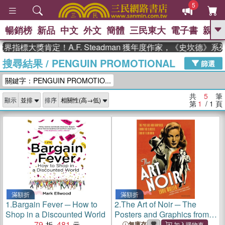
5
暢銷榜
新品
中文
外文
簡體
三民東大
電子書
親子
GO
界指標大獎肯定！A.F. Steadman 獲年度作家，《史坎德》
搜尋結果
/
PENGUIN PROMOTIONAL
、
熱搜：
東野圭吾
高希均教授回憶錄
篩選
、
、
、
The Odyssey
父親節
如果歷
關鍵字：PENGUIN PROMOTIO...
、
、
史是一群喵
暑期推薦
國際布克
、
、
獎 臺灣漫遊錄
方念華
台灣的李
共
5
筆
顯示
排序
、
、
登輝時代
數學女孩：黎曼猜想
第
1
/ 1
頁
偉大的迷走神經
滿額折
滿額折
1.
Bargain Fever ─ How to
2.
The Art of Noir ─ The
Shop in a Discounted World
Posters and Graphics from
79
481
the Classic Era of Film Noir
無庫存