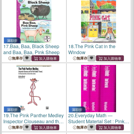
滿額折
17.
Baa, Baa, Black Sheep
18.
The Pink Cat in the
and Baa, Baa, Pink Sheep
Window
無庫存
無庫存
滿額折
滿額折
19.
The Pink Panther Medley
20.
Everyday Math ―
Inspector Clouseau and the
Student Material Set : Pink
Pink Panther Theme ─ For
Color
無庫存
無庫存
Percussion Octet and Bass