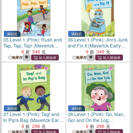
滿額折
滿額折
35.
Level 1 (Pink): Rush and
36.
Level 1 (Pink): Jim's Junk
Tap, Tap, Tap! (Maverick
and Fix It (Maverick Early
Early Reader)
9
346
Reader)
9
346
無庫存
無庫存
滿額折
滿額折
37.
Level 1 (Pink): Tag! and
38.
Level 1 (Pink): Go, Nan,
In Pip's Bag (Maverick Early
Go! and On the Log
Reader)
9
296
(Maverick Early Reader)
9
296
無庫存
無庫存