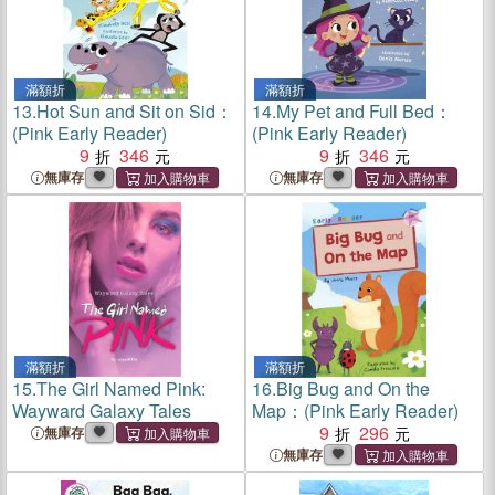
滿額折
滿額折
13.
Hot Sun and Sit on Sid：
14.
My Pet and Full Bed：
(Pink Early Reader)
(Pink Early Reader)
9
346
9
346
無庫存
無庫存
滿額折
滿額折
15.
The Girl Named Pink:
16.
Big Bug and On the
Wayward Galaxy Tales
Map：(Pink Early Reader)
9
296
無庫存
無庫存