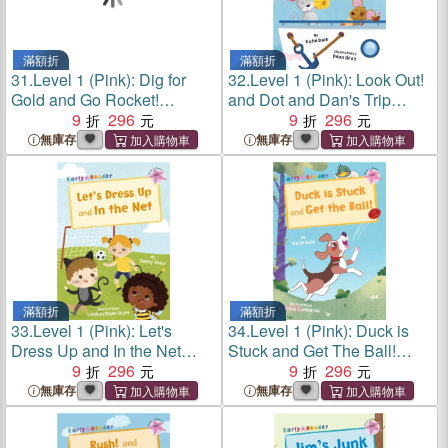
滿額折
滿額折
31.
Level 1 (Pink): Dig for
32.
Level 1 (Pink): Look Out!
Gold and Go Rocket!
and Dot and Dan's Trip
(Maverick Early Reader)
9
296
(Maverick Early Reader)
9
296
無庫存
無庫存
滿額折
滿額折
33.
Level 1 (Pink): Let's
34.
Level 1 (Pink): Duck is
Dress Up and In the Net
Stuck and Get The Ball!
(Maverick Early Reader)
9
296
(Maverick Early Reader)
9
296
無庫存
無庫存