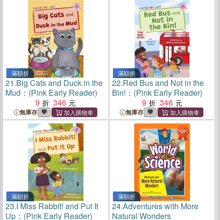
Guitar, Grade Level: 3
Medium
滿額折
滿額折
21.
Big Cats and Duck in the
22.
Red Bus and Not in the
Mud：(Pink Early Reader)
Bin!：(Pink Early Reader)
9
346
9
346
無庫存
無庫存
滿額折
滿額折
23.
I Miss Rabbit! and Put It
24.
Adventures with More
Up：(Pink Early Reader)
Natural Wonders