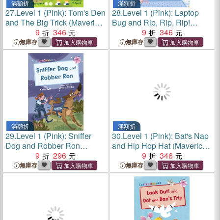
滿額折
滿額折
27.
Level 1 (Pink): Tom's Den
28.
Level 1 (Pink): Laptop
and The Big Trick (Maverick
Bug and Rip, Rip, Rip!
Early Reader)
9
346
(Maverick Early Reader)
9
346
無庫存
無庫存
滿額折
滿額折
29.
Level 1 (Pink): Sniffer
30.
Level 1 (Pink): Bat's Nap
Dog and Robber Ron
and Hip Hop Hat (Maverick
(Maverick Early Reader)
9
296
Early Reader)
9
346
無庫存
無庫存