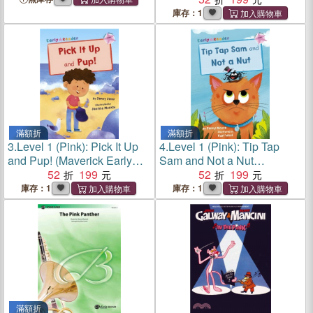
庫存：1
滿額折
滿額折
3.
Level 1 (Pink): Pick It Up
4.
Level 1 (Pink): Tip Tap
and Pup! (Maverick Early
Sam and Not a Nut
Reader)
52
199
(Maverick Early Reader)
52
199
庫存：1
庫存：1
滿額折