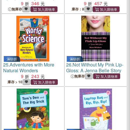
9
346
9
457
無庫存
庫存：8
滿額折
滿額折
25.
Adventures with More
26.
Not Without My Pink Lip-
Natural Wonders
Gloss: A Jenna Belle Story
9
243
無庫存
庫存 > 10