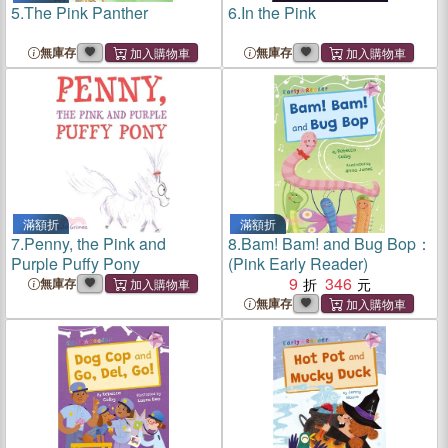
5.
The Pink Panther
6.
In the Pink
無庫存
無庫存
滿額折
滿額折
7.
Penny, the Pink and
8.
Bam! Bam! and Bug Bop：
Purple Puffy Pony
(Pink Early Reader)
9
346
無庫存
無庫存