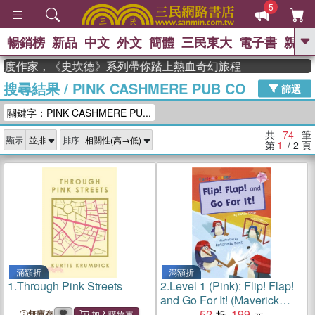
5
暢銷榜
新品
中文
外文
簡體
三民東大
電子書
親子
GO
年度作家，《史坎德》系列帶你踏上熱血奇幻旅程
搜尋結果
/
PINK CASHMERE PUB CO
、
、
熱搜：
東野圭吾
The Odyssey
篩選
、
、
父親節
如果歷史是一群喵
暑期
關鍵字：PINK CASHMERE PU...
、
、
推薦
國際布克獎 臺灣漫遊錄
方
、
、
念華
台灣的李登輝時代
數學女
共
74
筆
顯示
排序
、
孩：黎曼猜想
偉大的迷走神經
第
1
/ 2
頁
滿額折
滿額折
1.
Through Pink Streets
2.
Level 1 (Pink): Flip! Flap!
and Go For It! (Maverick
Early Reader)
52
199
無庫存