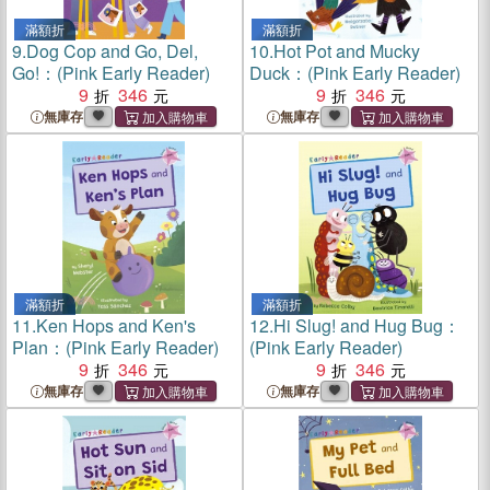
滿額折
滿額折
9.
Dog Cop and Go, Del,
10.
Hot Pot and Mucky
Go!：(Pink Early Reader)
Duck：(Pink Early Reader)
9
346
9
346
無庫存
無庫存
滿額折
滿額折
11.
Ken Hops and Ken's
12.
Hi Slug! and Hug Bug：
Plan：(Pink Early Reader)
(Pink Early Reader)
9
346
9
346
無庫存
無庫存