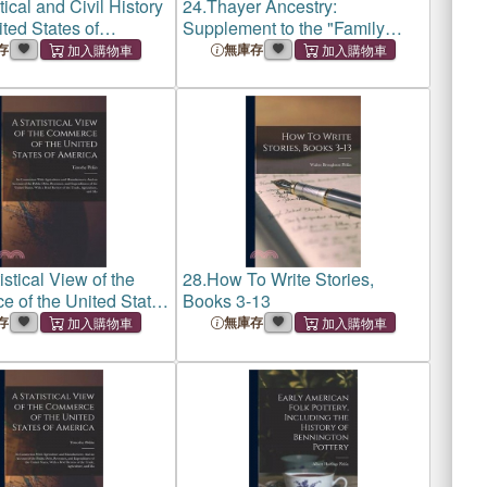
tical and Civil History
24.
Thayer Ancestry:
ited States of
Supplement to the "Family
 From the Year 1763
Memorial of the Early Settlers
存
無庫存
ose of the
of New England" in the Line of
ation of President
Colonel Abraham Thayer, his
on, in March
An
istical View of the
28.
How To Write Stories,
 of the United States
Books 3-13
a: Its Connection
存
無庫存
culture and
ures: And an Account
blic Deb