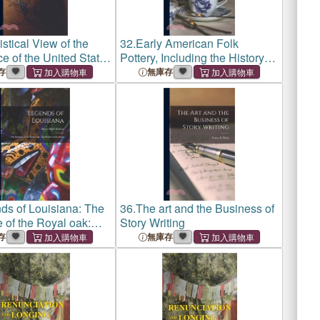
istical View of the
32.
Early American Folk
 of the United States
Pottery, Including the History of
a: Its Connection
Bennington Pottery
存
無庫存
culture and
ures: And an Account
blic Deb
ds of Louisiana: The
36.
The art and the Business of
of the Royal oak:
Story Writing
er of the Sultan
存
無庫存