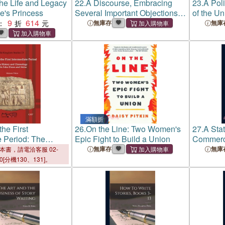
he Life and Legacy
22.
A Discourse, Embracing
23.
A Poli
le's Princess
Several Important Objections
of the Un
9
614
to the Doctrine That Jesus
America:
：
無庫存
無庫
Christ As Mediator Posseses
to the Cl
Two Natures: The Divine and
Administr
Human, in Myste
Washingt
滿額折
the First
26.
On the Line: Two Women's
27.
A Stat
e Period: The
Epic Fight to Build a Union
Commerce
Chronology of Its
of Americ
無庫存
無庫
本書，請電洽客服 02-
 and Stelae
With Agri
00[分機130、131]。
Manufact
of the Pu