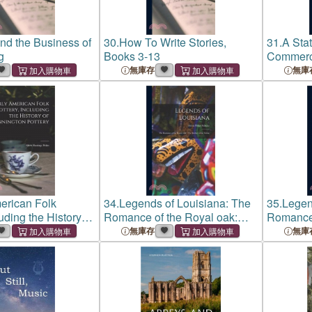
and the Business of
30.
How To Write Stories,
31.
A Stat
g
Books 3-13
Commerce
of Americ
無庫存
無庫
With Agri
Manufact
of the Pu
erican Folk
34.
Legends of Louisiana: The
35.
Legen
luding the History of
Romance of the Royal oak:
Romance 
Pottery
The Brother of the Sultan
The Broth
無庫存
無庫