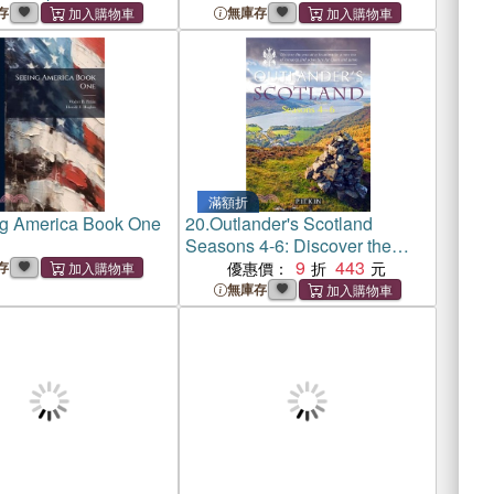
Faster and More
Where the Shelbys Are Shot
存
無庫存
ly
滿額折
g America Book One
20.
Outlander's Scotland
Seasons 4-6: Discover the
Evocative Locations for a New
9
443
存
優惠價：
Era of Romance and
無庫存
Adventure for Claire and Jamie