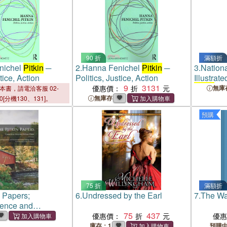
90 折
滿額折
nichel
Pitkin
─
2.
Hanna Fenichel
Pitkin
─
3.
Nationa
tice, Action
Politics, Justice, Action
Illustrat
9
3131
Pitkin
優惠價：
無庫
本書，請電洽客服 02-
無庫存
00[分機130、131]。
預購
75 折
滿額折
Papers;
6.
Undressed by the Earl
7.
The Wa
ence and
During William
75
437
優惠價：
優
ernorship of the
庫存：1
預購