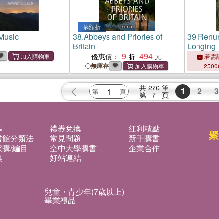
滿額折
 Music
38.
Abbeys and Priories of
39.
Renun
Britain
Longing：
9
494
Twentiet
優惠價：
若需訂
Buddhist
無庫存
2500
共
276
筆
1
2
3
第
7
頁
募
禮券兌換
紅利積點
聚
書館分類法
常見問題
新手購書
購/編目
空中大學購書
企業合作
換
好站連結
兒童・青少年(7歲以上)
畢業禮品