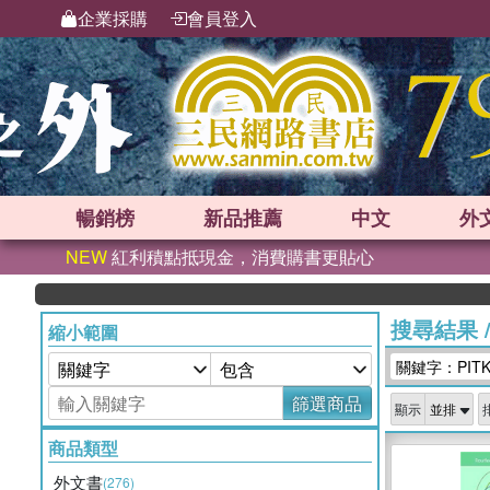
企業採購
會員登入
暢銷榜
新品
推薦
中文
外
NEW
紅利積點抵現金，消費購書更貼心
搜尋結果
縮小範圍
關鍵字：PITK
篩選商品
顯示
商品類型
外文書
(276)