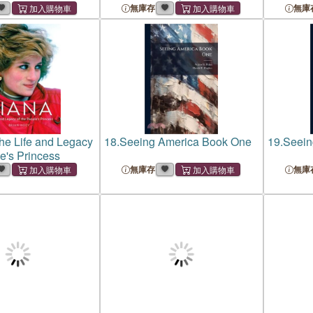
to Read Faster and More
to Read 
無庫存
無庫
Accurately
Accurate
he Life and Legacy
18.
Seeing America Book One
19.
Seein
le's Princess
無庫存
無庫