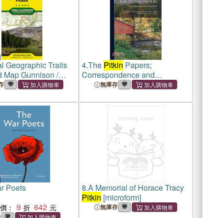
l Geographic Trails
4.
The
Pitkin
Papers;
ed Map Gunnison /
Correspondence and
Documents During William
存
無庫存
Pitkin
's Governorship of the
Colony O
r Poets
8.
A Memorial of Horace Tracy
Pitkin
[microform]
9
642
惠價：
無庫存
中