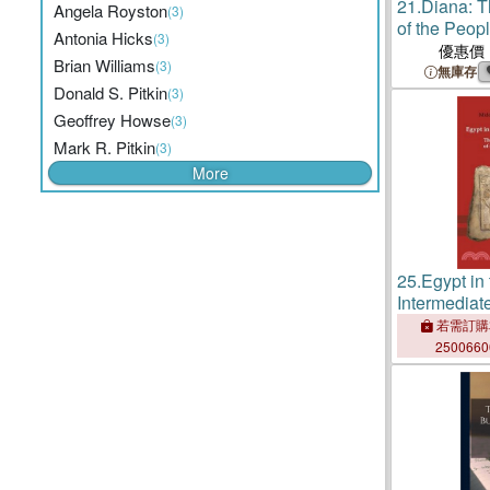
21.
Diana: T
Angela Royston
(3)
of the Peop
Antonia Hicks
(3)
優惠價
Brian Williams
(3)
無庫存
Donald S. Pitkin
(3)
Geoffrey Howse
(3)
Mark R. Pitkin
(3)
More
25.
Egypt in 
Intermediat
History and 
若需訂購
False Doors
250066