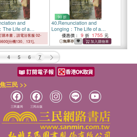
90 折
ciation and
40.
Renunciation and
The Life of a
Longing：The Life of a
h-Century Himalayan
Twentieth-Century Himalayan
9
1755
優惠價：
購本書，請電洽客服 02-
 Saint
Buddhist Saint
無庫存
6600[分機130、131]。
4
5
6
7
焦三民 >>
三民書局
三民出版