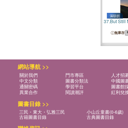
滿額折
37.
But Still
無庫存
網站導航 >>
關於我們
門市專區
人才招
中文分類
圖書分類法
中國圖
通關密碼
學習平台
圖書館採
異業合作
閱讀潮評
紅利兌
圖書目錄 >>
三民・東大・弘雅三民
小山丘童書(0-6歲)
古籍圖書目錄
古典圖書目錄