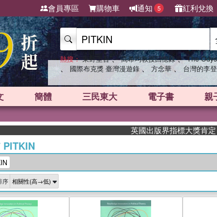
會員專區
購物車
通知
紅利兌換
5
、
、
熱搜：
東野圭吾
高希均教授回憶錄
The Odys
、
、
、
國際布克獎 臺灣漫遊錄
方念華
台灣的李登
文
簡體
三民東大
電子書
親
英國出版界指標大獎肯定！A.F. S
/
PITKIN
IN
排序