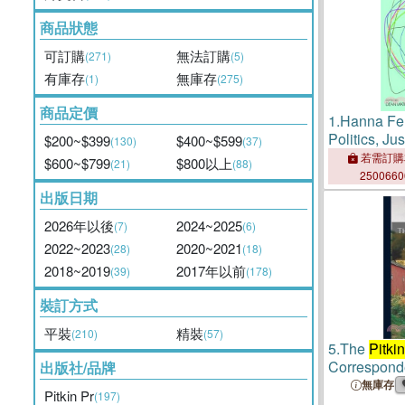
商品狀態
可訂購
無法訂購
(271)
(5)
有庫存
無庫存
(1)
(275)
商品定價
1.
Hanna Fe
Politics, Jus
$200~$399
$400~$599
(130)
(37)
若需訂購
$600~$799
$800以上
(21)
(88)
250066
出版日期
2026年以後
2024~2025
(7)
(6)
2022~2023
2020~2021
(28)
(18)
2018~2019
2017年以前
(39)
(178)
裝訂方式
平裝
精裝
(210)
(57)
5.
The
Pitkin
Correspond
出版社/品牌
Documents 
無庫存
Pitkin Pr
(197)
Pitkin
's Gov