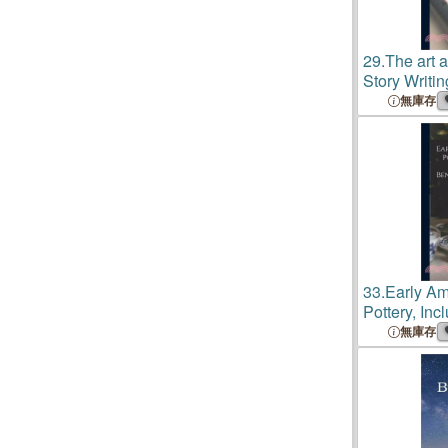
29.
The art 
Story Writin
無庫存
33.
Early Am
Pottery, Inc
Bennington 
無庫存