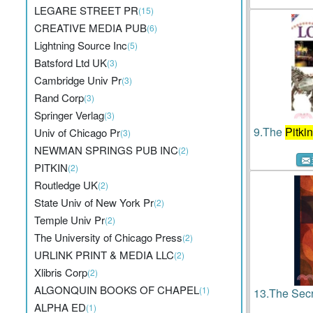
LEGARE STREET PR
(15)
Colony O
CREATIVE MEDIA PUB
(6)
Lightning Source Inc
(5)
Batsford Ltd UK
(3)
Cambridge Univ Pr
(3)
Rand Corp
(3)
Springer Verlag
(3)
9.
The
Pitkin
Univ of Chicago Pr
(3)
NEWMAN SPRINGS PUB INC
(2)
PITKIN
(2)
Routledge UK
(2)
State Univ of New York Pr
(2)
Temple Univ Pr
(2)
The University of Chicago Press
(2)
URLINK PRINT & MEDIA LLC
(2)
Xlibris Corp
(2)
ALGONQUIN BOOKS OF CHAPEL
(1)
13.
The Secr
ALPHA ED
(1)