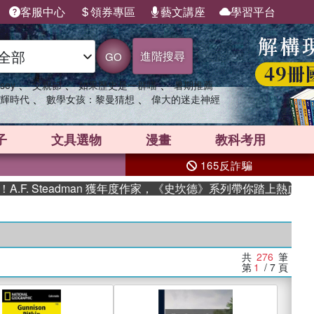
客服中心
領券專區
藝文講座
學習平台
進階搜尋
GO
、
、
、
sey
父親節
如果歷史是一群喵
暑期推薦
、
、
輝時代
數學女孩：黎曼猜想
偉大的迷走神經
子
文具選物
漫畫
教科考用
165反詐騙
teadman 獲年度作家，《史坎德》系列帶你踏上熱血奇幻旅程
共
276
筆
第
1
/ 7
頁