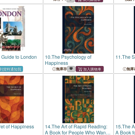
Guide to London
10.
The Psychology of
11.
The S
Happiness
無庫存
無庫
到貨時通知我
et of Happiness
14.
The Art of Rapid Reading:
15.
The A
A Book for People Who Want
A Book f