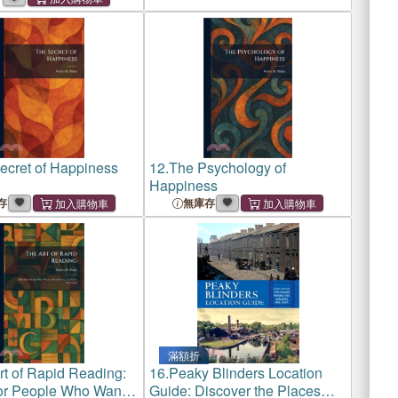
ecret of Happiness
12.
The Psychology of
Happiness
存
無庫存
滿額折
rt of Rapid Reading:
16.
Peaky Blinders Location
or People Who Want
Guide: Discover the Places