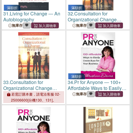
滿額折
滿額折
31.
Living for Change ― An
32.
Consultation for
Autobiography
Organizational Change
Revisited
無庫存
無庫存
滿額折
33.
Consultation for
34.
Pr for Anyone ― 100+
Organizational Change
Affordable Ways to Easily
Revisited
Create Buzz for Your
無庫存
若需訂購本書，請電洽客服 02-
Business
25006600[分機130、131]。