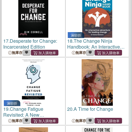
滿額折
17.
Desperate for Change:
18.
The Change Ninja
Incarcerated Edition
Handbook: An Interactive
Adventure for Leading
無庫存
無庫存
Change
滿額折
19.
Change Fatigue
20.
A Time for Change
Revisited: A New
Framework for Leading
無庫存
無庫存
Change