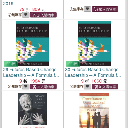
2019
79
809
無庫存
無庫存
90 折
90 折
29.
Futures-Based Change
30.
Futures-Based Change
Leadership ─ A Formula for
Leadership ─ A Formula for
Sustained Change Capacity
9
1984
Sustained Change Capacity
9
1060
無庫存
無庫存