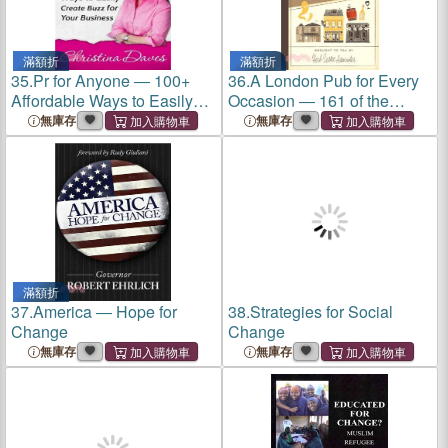
滿額折
滿額折
35.
Pr for Anyone ― 100+
36.
A London Pub for Every
Affordable Ways to Easily
Occasion ― 161 of the
Create Buzz for Your
Usual and Unusual
無庫存
無庫存
Business
滿額折
37.
America ― Hope for
38.
Strategies for Social
Change
Change
無庫存
無庫存