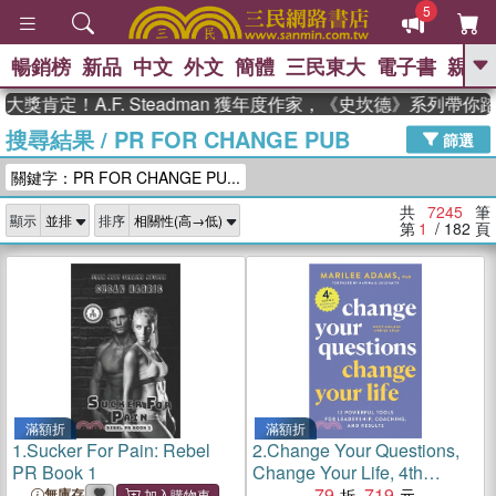
5
暢銷榜
新品
中文
外文
簡體
三民東大
電子書
親子
GO
！A.F. Steadman 獲年度作家，《史坎德》系列帶你踏上熱
搜尋結果
/
PR FOR CHANGE PUB
、
熱搜：
東野圭吾
高希均教授回憶錄
篩選
、
、
、
The Odyssey
父親節
如果歷
關鍵字：PR FOR CHANGE PU...
、
、
史是一群喵
暑期推薦
國際布克
、
、
獎 臺灣漫遊錄
方念華
台灣的李
共
7245
筆
顯示
排序
、
、
登輝時代
數學女孩：黎曼猜想
第
1
/ 182
頁
偉大的迷走神經
滿額折
滿額折
1.
Sucker For Pain: Rebel
2.
Change Your Questions,
PR Book 1
Change Your Life, 4th
Edition: 12 Powerful Tools
79
719
無庫存