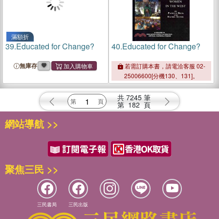
滿額折
39.
Educated for Change?
40.
Educated for Change?
無庫存
若需訂購本書，請電洽客服 02-
25006600[分機130、131]。
共
7245
筆
第
182
頁
網站導航 >>
聚焦三民 >>
三民書局
三民出版