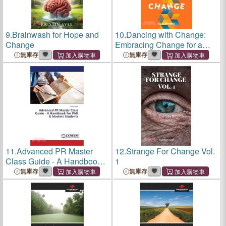
9.
Brainwash for Hope and
10.
Dancing with Change:
Change
Embracing Change for a
Purposeful Life
無庫存
無庫存
11.
Advanced PR Master
12.
Strange For Change Vol.
Class Guide - A Handbook
1
for PhD & Masters Students
無庫存
無庫存