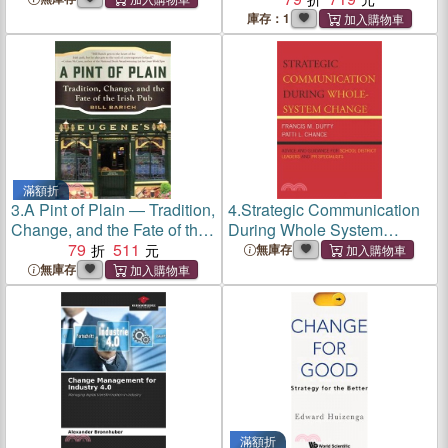
for Leadership, Coaching,
庫存：1
and Results
滿額折
3.
A Pint of Plain ― Tradition,
4.
Strategic Communication
Change, and the Fate of the
During Whole System
Irish Pub
79
511
Change ─ Advice And
無庫存
Guidance for School District
無庫存
Leaders And PR Specialists
滿額折