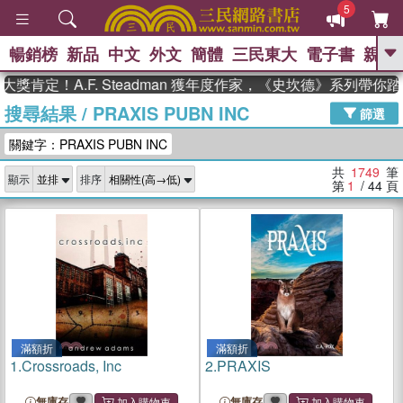
5
暢銷榜
新品
中文
外文
簡體
三民東大
電子書
親子
GO
！A.F. Steadman 獲年度作家，《史坎德》系列帶你踏上熱
搜尋結果
/
PRAXIS PUBN INC
、
、
熱搜：
東野圭吾
The Odyssey
篩選
、
、
父親節
如果歷史是一群喵
暑期
關鍵字：PRAXIS PUBN INC
、
、
推薦
國際布克獎 臺灣漫遊錄
方
、
、
念華
台灣的李登輝時代
數學女
共
1749
筆
顯示
排序
、
孩：黎曼猜想
偉大的迷走神經
第
1
/ 44
頁
滿額折
滿額折
1.
Crossroads, Inc
2.
PRAXIS
無庫存
無庫存