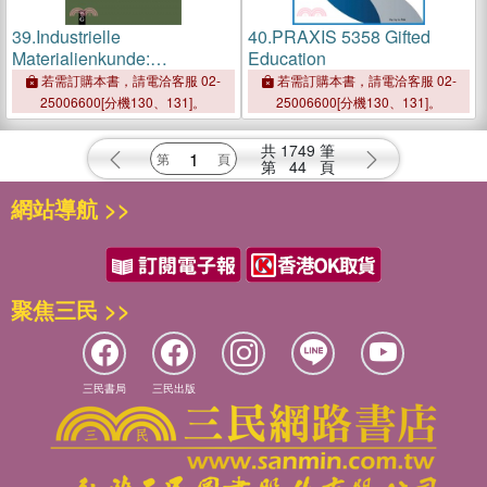
39.
Industrielle
40.
PRAXIS 5358 Gifted
Materialienkunde:
Education
Handbuch Für Die Praxis
若需訂購本書，請電洽客服 02-
若需訂購本書，請電洽客服 02-
25006600[分機130、131]。
25006600[分機130、131]。
共
1749
筆
第
44
頁
網站導航 >>
聚焦三民 >>
三民書局
三民出版