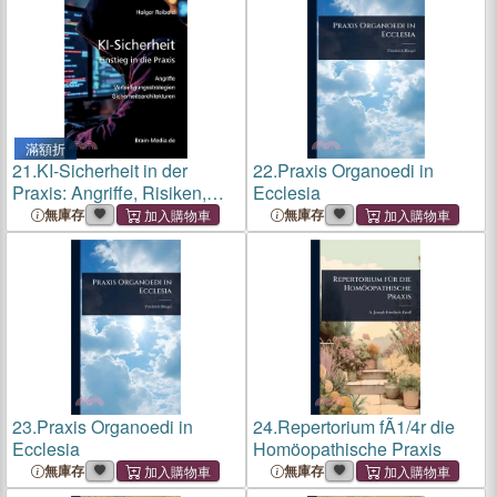
滿額折
21.
KI-Sicherheit in der
22.
Praxis Organoedi in
Praxis: Angriffe, Risiken,
Ecclesia
Verteidigungsstrategien
無庫存
無庫存
23.
Praxis Organoedi in
24.
Repertorium fÃ1/4r die
Ecclesia
Homöopathische Praxis
無庫存
無庫存