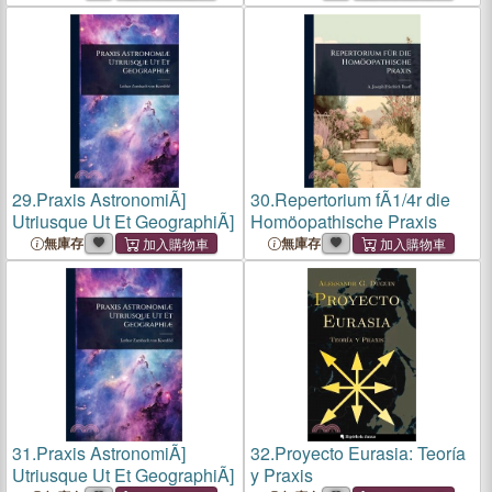
29.
Praxis AstronomiÃ]
30.
Repertorium fÃ1/4r die
Utriusque Ut Et GeographiÃ]
Homöopathische Praxis
無庫存
無庫存
31.
Praxis AstronomiÃ]
32.
Proyecto Eurasia: Teoría
Utriusque Ut Et GeographiÃ]
y Praxis