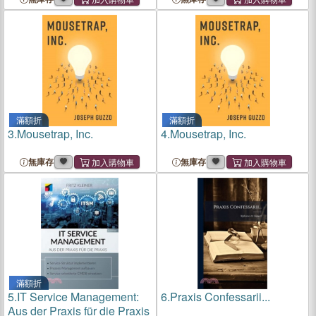
滿額折
滿額折
3.
Mousetrap, Inc.
4.
Mousetrap, Inc.
無庫存
無庫存
滿額折
5.
IT Service Management:
6.
Praxis Confessarii...
Aus der Praxis für die Praxis