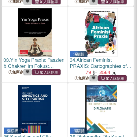
無庫存
無庫存
滿額折
33.
Yin Yoga Praxis: Faszien
34.
African Feminist
& Chakren im Fokus:
PRAXIS: Cartographies of
Grundlagen der Asanas,
Liberatory Worldmaking
79
2564
無庫存
Akupressur und
無庫存
energetische Arbeit für eine
ganzheitliche Yoga-Praxis
滿額折
滿額折
35.
Semiotics and City
36.
Diplomatie: Die Kunst