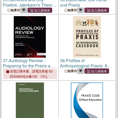
Poetics: Jakobson's Theory
und Praxis
and PRAXIS
無庫存
無庫存
37.
Audiology Review：
38.
Profiles of
Preparing for the Praxis and
Anthropological Praxis: An
Comprehensive
International Casebook
無庫存
若需訂購本書，請電洽客服 02-
Examinations
25006600[分機130、131]。