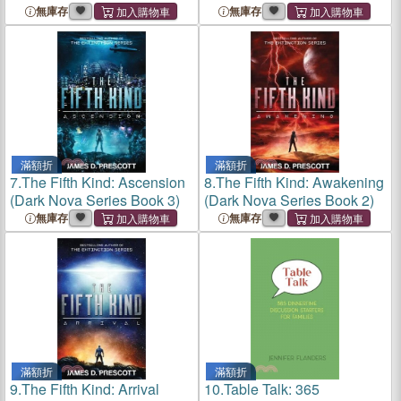
無庫存
無庫存
滿額折
滿額折
7.
The Fifth Kind: Ascension
8.
The Fifth Kind: Awakening
(Dark Nova Series Book 3)
(Dark Nova Series Book 2)
無庫存
無庫存
滿額折
滿額折
9.
The Fifth Kind: Arrival
10.
Table Talk: 365