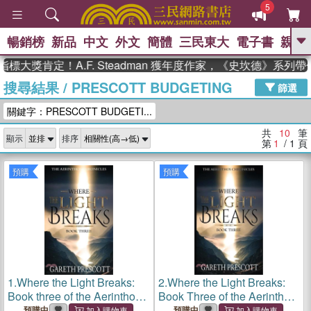
5
暢銷榜
新品
中文
外文
簡體
三民東大
電子書
親子
GO
大獎肯定！A.F. Steadman 獲年度作家，《史坎德》系列帶
搜尋結果
/
PRESCOTT BUDGETING
、
熱搜：
東野圭吾
高希均教授回憶錄
篩選
、
、
、
The Odyssey
父親節
如果歷
關鍵字：PRESCOTT BUDGETI...
、
、
史是一群喵
暑期推薦
國際布克
、
、
獎 臺灣漫遊錄
方念華
台灣的李
共
10
筆
顯示
排序
、
、
登輝時代
數學女孩：黎曼猜想
第
1
/ 1
頁
偉大的迷走神經
預購
預購
1.
Where the Light Breaks:
2.
Where the Light Breaks:
Book three of the Aerinthos
Book Three of the Aerinthos
Chronicles
Chrinicles
預購中
預購中