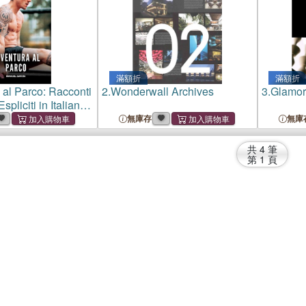
滿額折
滿額折
 al Parco: Racconti
2.
Wonderwall Archives
3.
Glamor
spliciti in Italiano
無庫存
無庫
共
4
筆
第
1
頁