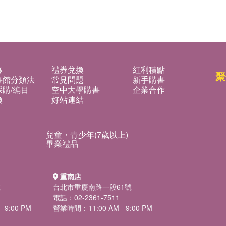
募
禮券兌換
紅利積點
聚
書館分類法
常見問題
新手購書
購/編目
空中大學購書
企業合作
換
好站連結
兒童・青少年(7歲以上)
畢業禮品
重南店
號
台北市重慶南路一段61號
電話：02-2361-7511
 9:00 PM
營業時間：11:00 AM - 9:00 PM