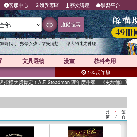
客服中心
領券專區
藝文講座
學習平台
進階搜尋
GO
、
、
、
sey
父親節
如果歷史是一群喵
暑期推薦
、
、
輝時代
數學女孩：黎曼猜想
偉大的迷走神經
子
文具選物
漫畫
教科考用
165反詐騙
標大獎肯定！A.F. Steadman 獲年度作家，《史坎德》系列
共
4
筆
第
1
/ 1
頁