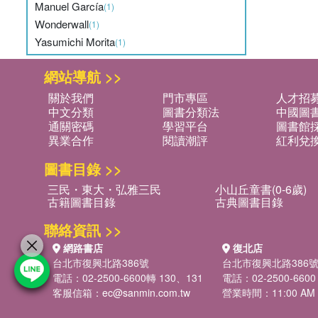
Manuel García
(1)
Wonderwall
(1)
Yasumichi Morita
(1)
網站導航 >>
關於我們
門市專區
人才招
中文分類
圖書分類法
中國圖
通關密碼
學習平台
圖書館採
異業合作
閱讀潮評
紅利兌
圖書目錄 >>
三民・東大・弘雅三民
小山丘童書(0-6歲)
古籍圖書目錄
古典圖書目錄
聯絡資訊 >>
網路書店
復北店
台北市復興北路386號
台北市復興北路386
電話：02-2500-6600轉 130、131
電話：02-2500-6600
客服信箱：
ec@sanmin.com.tw
營業時間：11:00 AM -