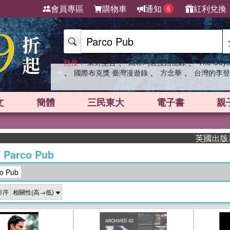
會員專區
購物車
通知
紅利兌換
5
、
、
熱搜：
東野圭吾
高希均教授回憶錄
The Odys
、
、
、
國際布克獎 臺灣漫遊錄
方念華
台灣的李登
文
簡體
三民東大
電子書
親
英國出版界指
/
Parco Pub
 Pub
排序