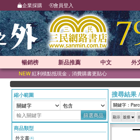
企業採購
會員登入
暢銷榜
新品
推薦
中文
外
NEW
紅利積點抵現金，消費購書更貼心
搜尋結果
縮小範圍
關鍵字：Parco
篩選商品
顯示
商品類型
外文書
(4)