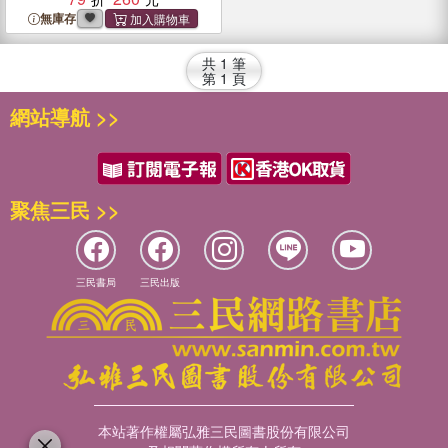
無庫存
共
1
筆
第
1
頁
網站導航 >>
聚焦三民 >>
三民書局
三民出版
本站著作權屬弘雅三民圖書股份有限公司