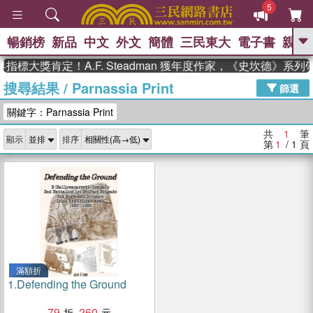
5
暢銷榜
新品
中文
外文
簡體
三民東大
電子書
親子
GO
指標大獎肯定！A.F. Steadman 獲年度作家，《史坎德》系
搜尋結果
/
Parnassia Print
、
熱搜：
東野圭吾
高希均教授回憶錄
篩選
、
、
、
The Odyssey
父親節
如果歷
關鍵字：Parnassia Print
、
、
史是一群喵
暑期推薦
國際布克
、
、
獎 臺灣漫遊錄
方念華
台灣的李
共
1
筆
顯示
排序
、
、
登輝時代
數學女孩：黎曼猜想
第
1
/ 1
頁
偉大的迷走神經
滿額折
1.
Defending the Ground
79
260