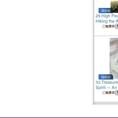
滿額折
29.
High Pea
Hiking the 
Noah to Ne
無庫存
滿額折
33.
Treasure
Spirit ― An 
Understand
無庫存
Creativity