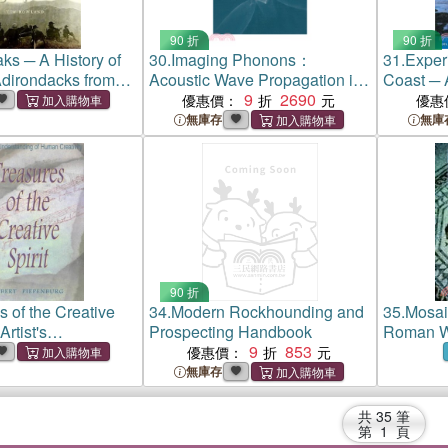
90 折
90 折
ks ─ A History of
30.
Imaging Phonons：
31.
Experi
Adirondacks from
Acoustic Wave Propagation in
Coast ─ 
oprene
Solids
9
2690
And Park
優惠價：
優惠
Californi
無庫存
無庫
90 折
s of the Creative
34.
Modern Rockhounding and
35.
Mosai
Artist's
Prospecting Handbook
Roman W
ing of Human
9
853
優惠價：
無庫存
共
35
筆
第
1
頁