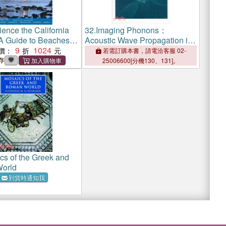
ence the California
32.
Imaging Phonons：
A Guide to Beaches
Acoustic Wave Propagation in
s in Northern
9
1024
Solids
價：
若需訂購本書，請電洽客服 02-
a
存
25006600[分機130、131]。
cs of the Greek and
orld
到貨時通知我