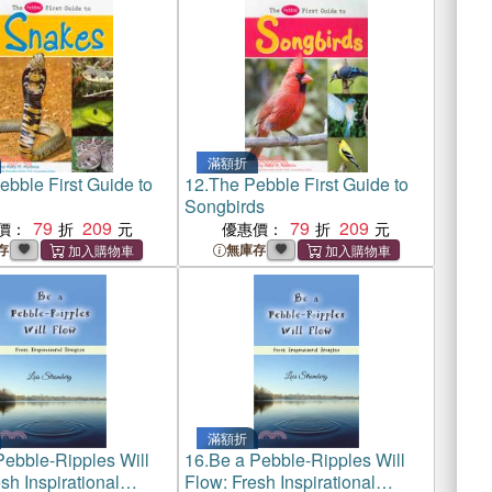
滿額折
ebble First Guide to
12.
The Pebble First Guide to
Songbirds
79
209
79
209
價：
優惠價：
存
無庫存
滿額折
Pebble-Ripples Will
16.
Be a Pebble-Ripples Will
sh Inspirational
Flow: Fresh Inspirational