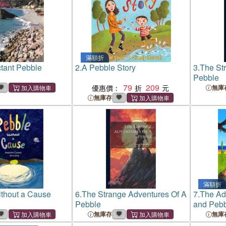
滿額折
tant Pebble
2.
A Pebble Story
3.
The St
Pebble
79
209
優惠價：
無庫
無庫存
滿額折
thout a Cause
6.
The Strange Adventures Of A
7.
The Adv
Pebble
and Peb
無庫存
無庫