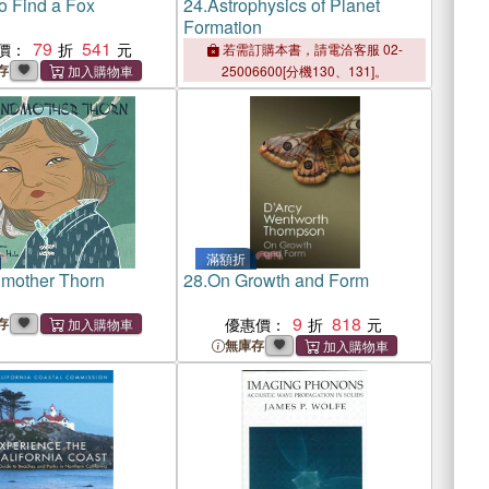
o Find a Fox
24.
Astrophysics of Planet
Formation
79
541
價：
若需訂購本書，請電洽客服 02-
存
25006600[分機130、131]。
滿額折
mother Thorn
28.
On Growth and Form
9
818
存
優惠價：
無庫存