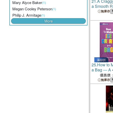
21.
A Cragg
Mary Alyce Baker
(1)
a Smooth Ro
Megan Cooley Peterson
(1)
Simon Peter
無庫存
Philip J. Armitage
(1)
More
滿額折
25.
How to M
a Bag ― A 
優惠價
無庫存