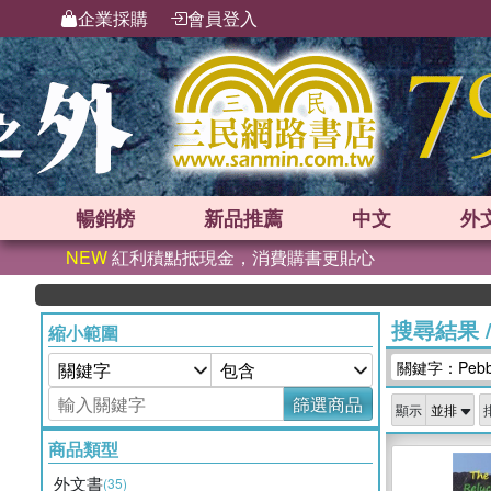
企業採購
會員登入
暢銷榜
新品
推薦
中文
外
NEW
紅利積點抵現金，消費購書更貼心
搜尋結果
縮小範圍
關鍵字：Pebbl
篩選商品
顯示
商品類型
外文書
(35)