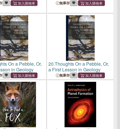
Insights
存
無庫存
hts On a Pebble, Or,
20.
Thoughts On a Pebble, Or,
esson in Geology
a First Lesson in Geology
存
無庫存