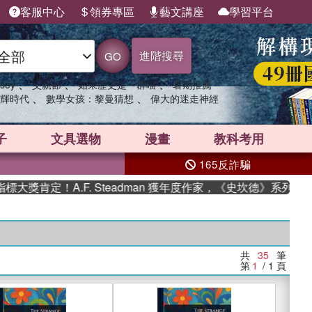
客服中心
領券專區
藝文講座
學習平台
進階搜尋
GO
、
、
、
sey
父親節
如果歷史是一群喵
暑期推薦
、
、
輝時代
數學女孩：黎曼猜想
偉大的迷走神經
子
文具選物
漫畫
教科考用
165反詐騙
！A.F. Steadman 獲年度作家，《史坎德》系列帶你踏上熱
共
35
筆
第
1
/ 1
頁