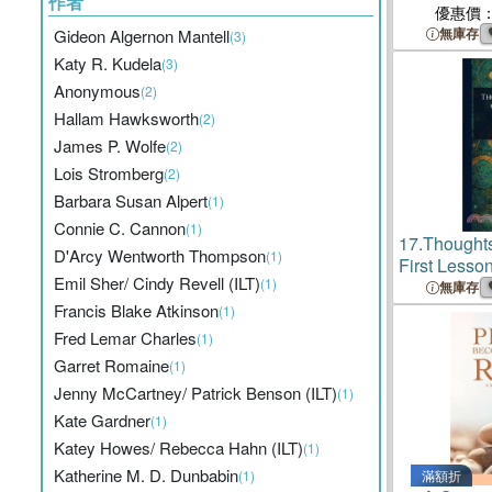
作者
優惠價
無庫存
Gideon Algernon Mantell
(3)
Katy R. Kudela
(3)
Anonymous
(2)
Hallam Hawksworth
(2)
James P. Wolfe
(2)
Lois Stromberg
(2)
Barbara Susan Alpert
(1)
Connie C. Cannon
(1)
17.
Thoughts
D'Arcy Wentworth Thompson
(1)
First Lesso
Emil Sher/ Cindy Revell (ILT)
(1)
無庫存
Francis Blake Atkinson
(1)
Fred Lemar Charles
(1)
Garret Romaine
(1)
Jenny McCartney/ Patrick Benson (ILT)
(1)
Kate Gardner
(1)
Katey Howes/ Rebecca Hahn (ILT)
(1)
Katherine M. D. Dunbabin
(1)
滿額折