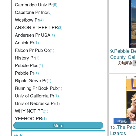
Cambridge Univ Pr
(5)
Capstone Pr Inc
(5)
Westbow Pr
(4)
ANSON STREET PR
(3)
Andersen Pr USA
(1)
Annick Pr
(1)
Falcon Pr Pub Co
(1)
9.
Pebble Be
County, Cali
History Pr
(1)
無庫存
Pebble Plus
(1)
Pebble Pr
(1)
Ripple Grove Pr
(1)
Running Pr Book Pub
(1)
Univ of California Pr
(1)
Univ of Nebraska Pr
(1)
WHY NOT PR
(1)
YEEHOO PR
(1)
滿額折
More
13.
The Pebb
Lizards