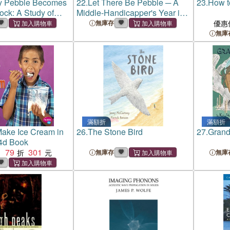
y Pebble Becomes
22.
Let There Be Pebble ─ A
23.
How t
ck: A Study of
Middle-Handicapper's Year in
 and His Ministry
America's Garden of Golf
無庫存
優惠
無庫
滿額折
滿額折
ake Ice Cream in
26.
The Stone Bird
27.
Grand
4d Book
79
301
：
無庫存
無庫