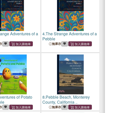
range Adventures of a
4.
The Strange Adventures of a
Pebble
存
無庫存
entures of Potato
8.
Pebble Beach, Monterey
ble
County, California ..
存
無庫存