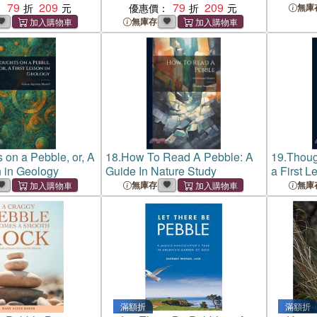
79
209
79
209
Insights
：
優惠價：
無庫
無庫存
 on a Pebble, or, A
18.
How To Read A Pebble: A
19.
Thoug
n in Geology
Guide In Nature Study
a First L
無庫存
無庫
滿額折
滿額折