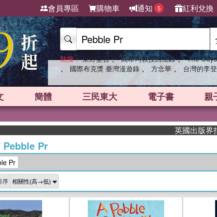
會員專區
購物車
通知
紅利兌換
5
、
、
熱搜：
東野圭吾
高希均教授回憶錄
The Odys
、
、
、
國際布克獎 臺灣漫遊錄
方念華
台灣的李登
文
簡體
三民東大
電子書
親
英國出版界指標大獎肯定
/
Pebble Pr
e Pr
排序