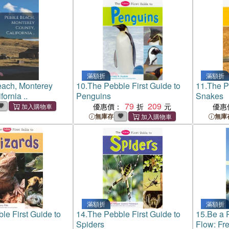
滿額折
滿額折
ach, Monterey
10.
The Pebble First Guide to
11.
The P
fornia ..
Penguins
Snakes
79
209
優惠價：
優惠
無庫存
無庫
滿額折
滿額折
le First Guide to
14.
The Pebble First Guide to
15.
Be a 
Spiders
Flow: Fre