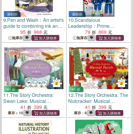
滿額折
滿額折
9.
Pen and Wash：An artist's
10.
Scandalous
guide to combining ink and
Leadership：Prime
watercolour
95
968
Ministers' and Presidents'
79
869
Scandals and the Press
無庫存
無庫存
41 折
41 折
11.
The Story Orchestra:
12.
The Story Orchestra: The
Swan Lake: Musical
Nutcracker: Musical
Puzzle：Press the note to
41
399
Puzzle：Press the note to
41
399
hear Tchaikovsky's music
hear Tchaikovsky's music
庫存 > 10
庫存：8