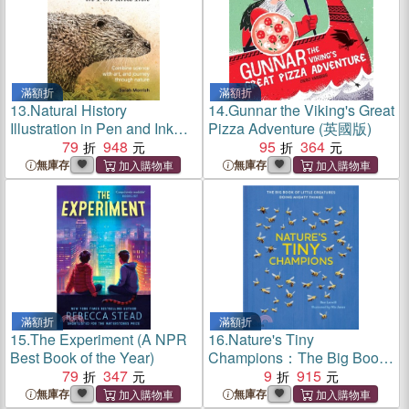
滿額折
滿額折
13.
Natural History
14.
Gunnar the Viking's Great
Illustration in Pen and Ink：
Pizza Adventure (英國版)
Combine science with art,
79
948
95
364
and journey through nature
無庫存
無庫存
滿額折
滿額折
15.
The Experiment (A NPR
16.
Nature's Tiny
Best Book of the Year)
Champions：The Big Book
79
347
of Little Creatures Doing
9
915
Mighty Things
無庫存
無庫存