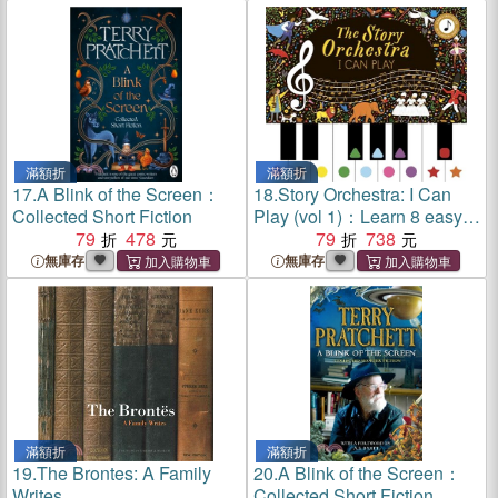
滿額折
滿額折
17.
A Blink of the Screen：
18.
Story Orchestra: I Can
Collected Short Fiction
Play (vol 1)：Learn 8 easy
79
478
pieces from the series!
79
738
無庫存
無庫存
滿額折
滿額折
19.
The Brontes: A Family
20.
A Blink of the Screen：
Writes
Collected Short Fiction