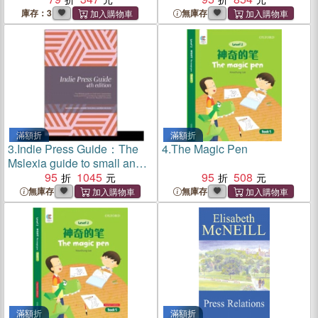
庫存：3
無庫存
滿額折
滿額折
3.
Indie Press Guide：The
4.
The Magic Pen
Mslexia guide to small and
independent book
95
1045
95
508
publishers and literary
無庫存
無庫存
magazines in the UK and
the Republic of Ireland
滿額折
滿額折