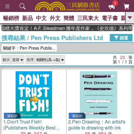
5
暢銷榜
新品
中文
外文
簡體
三民東大
電子書
親子
GO
獎肯定！A.F. Steadman 獲年度作家，《史坎德》系列帶你
搜尋結果
/
Pen Press Publishers Ltd
、
熱搜：
東野圭吾
高希均教授回憶錄
篩選
、
、
、
The Odyssey
父親節
如果歷
關鍵字：Pen Press Publis...
、
、
史是一群喵
暑期推薦
國際布克
、
、
獎 臺灣漫遊錄
方念華
台灣的李
共
23
筆
顯示
排序
、
、
登輝時代
數學女孩：黎曼猜想
第
1
/ 1
頁
偉大的迷走神經
滿額折
滿額折
1.
Don't Trust Fish!
2.
Pen Drawing：An artist's
(Publishers Weekly Best
guide to drawing with ink
Books of 2025)(英國版)
79
347
95
854