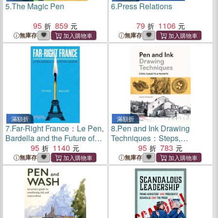
5.
The Magic Pen
6.
Press Relations
95
859
79
1106
無庫存
無庫存
滿額折
滿額折
7.
Far-Right France：Le Pen,
8.
Pen and Ink Drawing
Bardella and the Future of
Techniques：Steps,
Europe
95
1140
Subjects & Prompts
95
783
無庫存
無庫存