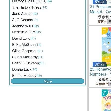
History Press (COR)
(14)
滿額折
21.
Press an
The History Press
(14)
Market：Ove
Jane Austen
(13)
Pieces to C
優惠價
A. O'Connor
(12)
Christmas V
預購中
Jeanne Willis
(12)
Rederick Hunt
(12)
David Long
(11)
Erika McGann
(11)
Giles Chapman
(11)
Stuart McHardy
(11)
Brian J. Dickson
(10)
滿額折
25.
Homewor
Donna Luck
(10)
Numbers：W
Eithne Massey
(10)
Flashcards
優惠價
More
無庫存