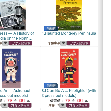
滿額折
Press ― A History of
4.
Haunted Monterey Peninsula
ia on the North
Peninsula
存
無庫存
滿額折
e An ... Astronaut
8.
I Can Be A ... Firefighter (with
ress-out models)
3 press-out models)
79
391
79
391
價：
優惠價：
5
庫存：7