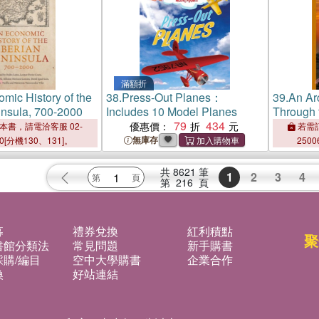
滿額折
mic History of the
38.
Press-Out Planes：
39.
An Ar
insula, 700-2000
Includes 10 Model Planes
Through 
79
434
Elusive 
優惠價：
本書，請電洽客服 02-
若需訂
無庫存
00[分機130、131]。
2500
共
8621
筆
1
2
3
4
第
216
頁
募
禮券兌換
紅利積點
聚
書館分類法
常見問題
新手購書
購/編目
空中大學購書
企業合作
換
好站連結