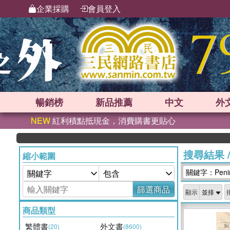
企業採購
會員登入
暢銷榜
新品
推薦
中文
外
NEW
紅利積點抵現金，消費購書更貼心
搜尋結果
縮小範圍
關鍵字：Peninsu
篩選商品
顯示
商品類型
繁體書
外文書
(20)
(8600)