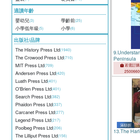
適讀年齡
嬰幼兒
學齡前
(3)
(25)
小學低年級
小學
(5)
(6)
出版社/品牌
The History Press Ltd
(1940)
9.
Understan
The Crowood Press Ltd
(710)
Peninsula
MIT Press Ltd
若需訂購
(709)
250066
Andersen Press Ltd
(420)
Luath Press Ltd
(401)
O'Brien Press Ltd
(401)
Search Press Ltd
(382)
Phaidon Press Ltd
(337)
Carcanet Press Ltd
(277)
Legend Press Ltd
(217)
滿額折
Poolbeg Press Ltd
(206)
13.
The Harl
The Lilliput Press Ltd
(156)