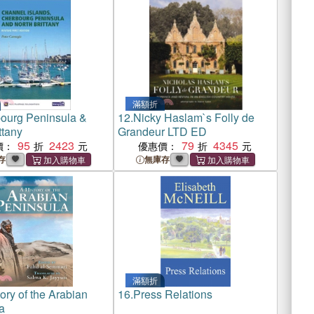
滿額折
ourg Peninsula &
12.
Nicky Haslam`s Folly de
ttany
Grandeur LTD ED
95
2423
79
4345
價：
優惠價：
存
無庫存
滿額折
ory of the Arabian
16.
Press Relations
a