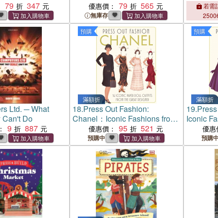
79
347
79
565
：
優惠價：
若需訂
無庫存
2500
預購
預購
滿額折
滿額折
s Ltd. ─ What
18.
Press Out Fashion:
19.
Press
 Can't Do
Chanel：Iconic Fashions from
Iconic Fa
9
887
the Great Designer
95
521
Designer
：
優惠價：
優惠
預購中
預購