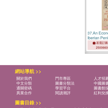
37.
An Econo
Iberian Pen
若需訂購
250066
網站導航 >>
關於我們
門市專區
人才招
中文分類
圖書分類法
中國圖
通關密碼
學習平台
圖書館採
異業合作
閱讀潮評
紅利兌
圖書目錄 >>