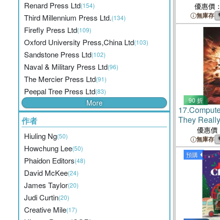
Renard Press Ltd
(154)
優惠價
無庫存
Third Millennium Press Ltd.
(134)
Firefly Press Ltd
(109)
Oxford University Press,China Ltd
(103)
Sandstone Press Ltd
(102)
Naval & Military Press Ltd
(96)
The Mercier Press Ltd
(91)
Peepal Tree Press Ltd
(83)
90 折
More
17.
Computer
They Really
作者
優惠價
Hiuling Ng
(50)
無庫存
Howchung Lee
(50)
預購
Phaidon Editors
(48)
David McKee
(24)
James Taylor
(20)
Judi Curtin
(20)
Creative Mile
(17)