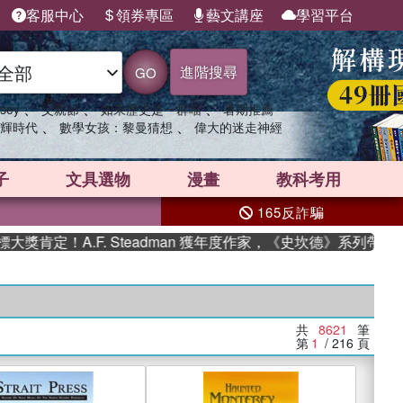
客服中心
領券專區
藝文講座
學習平台
進階搜尋
GO
、
、
、
sey
父親節
如果歷史是一群喵
暑期推薦
、
、
輝時代
數學女孩：黎曼猜想
偉大的迷走神經
子
文具選物
漫畫
教科考用
165反詐騙
.F. Steadman 獲年度作家，《史坎德》系列帶你踏上熱血
共
8621
筆
第
1
/ 216
頁