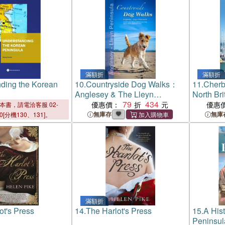
滿額折
滿額折
ding the Korean
10.
Countryside Dog Walks：
11.
Cherb
Anglesey & The Lleyn
North Bri
Peninsula
79
434
優惠價：
優惠
本書，請電洽客服 02-
無庫存
無庫
00[分機130、131]。
滿額折
ot's Press
14.
The Harlot's Press
15.
A Hist
Peninsul