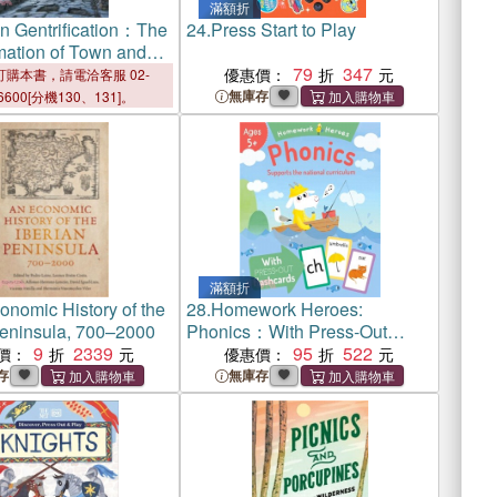
滿額折
 Gentrification：The
24.
Press Start to Play
mation of Town and
n the Italian
79
347
優惠價：
購本書，請電洽客服 02-
a
無庫存
6600[分機130、131]。
滿額折
onomic History of the
28.
Homework Heroes:
Peninsula, 700–2000
Phonics：With Press-Out
9
2339
Flashcards
95
522
價：
優惠價：
存
無庫存