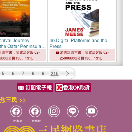
chival Journey
40.
Digital Platforms and the
the Qatar Peninsula:
Press
and Precarious
購本書，請電洽客服 02-
若需訂購本書，請電洽客服 02-
6600[分機130、131]。
25006600[分機130、131]。
5
6
7
8
9
216
焦三民 >>
三民書局
三民出版