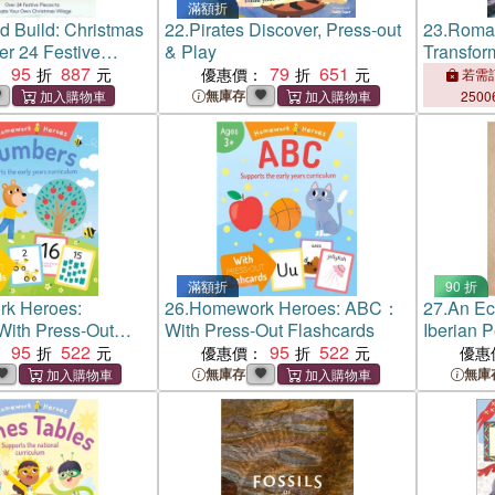
滿額折
d Build: Christmas
22.
Pirates Discover, Press-out
23.
Roman
r 24 Festive
& Play
Transfor
reate Your Own
95
887
79
651
Country o
：
優惠價：
若需訂
illage
Peninsul
無庫存
2500
滿額折
90 折
k Heroes:
26.
Homework Heroes: ABC：
27.
An Ec
ith Press-Out
With Press-Out Flashcards
Iberian 
95
522
95
522
：
優惠價：
優惠
無庫存
無庫