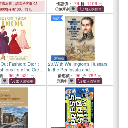
79
1106
優惠價：
購本書，請電洽客服 02-
無庫存
6600[分機130、131]。
預購
滿額折
 Out Fashion: Dior：
20.
With Wellington's Hussars
shions from the Great
in the Peninsula and
95
521
Waterloo：The Journal of
95
782
價：
優惠價：
Lieutenant George Woodberry,
中
預購中
18th Hussars