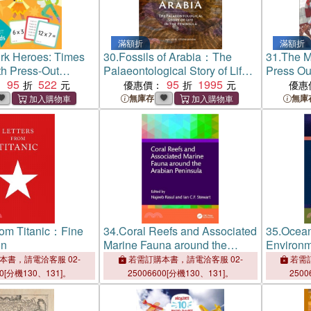
滿額折
滿額折
k Heroes: Times
30.
Fossils of Arabia：The
31.
The M
h Press-Out
Palaeontological Story of Life
Press Ou
95
522
in the Peninsula
95
1995
：
優惠價：
優惠
無庫存
無庫
from Titanic：Fine
34.
Coral Reefs and Associated
35.
Ocean
on
Marine Fauna around the
Environm
Arabian Peninsula
the Arab
本書，請電洽客服 02-
若需訂購本書，請電洽客服 02-
若需訂
00[分機130、131]。
25006600[分機130、131]。
2500