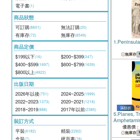
電子書
(1)
商品狀態
可訂購
無法訂購
(8601)
(20)
有庫存
無庫存
(72)
(8549)
1.
Peninsula
商品定價
無庫存
$199以下
$200~$399
(16)
(347)
$400~$599
$600~$799
(1697)
(1639)
$800以上
(4922)
出版日期
2026年以後
2024~2025
(751)
(1999)
2022~2023
2020~2021
(1373)
(1218)
滿額折
2018~2019
2017年以前
(888)
(2385)
5.
Planes, T
Amphetamine
裝訂方式
Extended M
優惠價：
平裝
精裝
(6182)
(2262)
Holiday Co
無庫存
盒裝
硬頁書
(7)
(78)