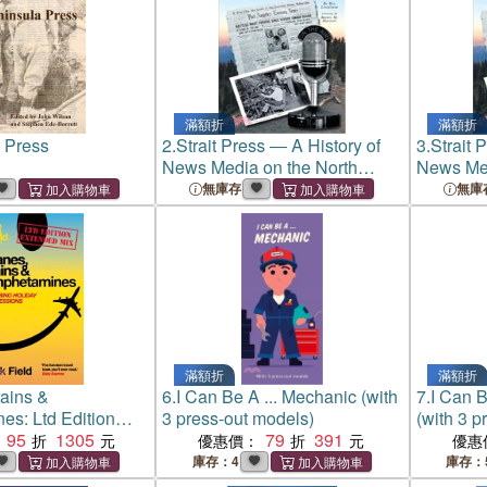
滿額折
滿額折
 Press
2.
Strait Press ― A History of
3.
Strait 
News Media on the North
News Med
Olympic Peninsula
Olympic 
無庫存
無庫
滿額折
滿額折
rains &
6.
I Can Be A ... Mechanic (with
7.
I Can B
s: Ltd Edition
3 press-out models)
(with 3 p
ix：Clubbing
95
1305
79
391
優惠價：
優惠
nfessions
庫存：4
庫存：