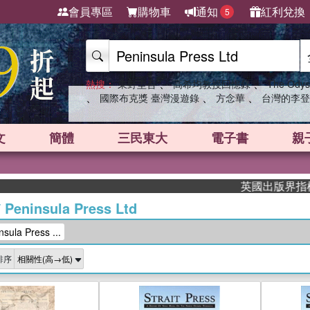
會員專區
購物車
通知
紅利兌換
5
、
、
熱搜：
東野圭吾
高希均教授回憶錄
The Odys
、
、
、
國際布克獎 臺灣漫遊錄
方念華
台灣的李登
文
簡體
三民東大
電子書
親
英國出版界指標大獎肯定！A
/
Peninsula Press Ltd
la Press ...
排序