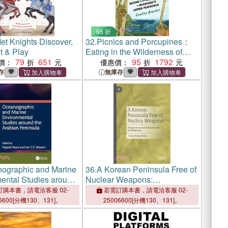
95 折
et Knights Discover,
32.
Picnics and Porcupines：
t & Play
Eating in the Wilderness of
79
651
Michigan's Upper Peninsula
95
1792
價：
優惠價：
存
無庫存
ographic and Marine
36.
A Korean Peninsula Free of
ental Studies around
Nuclear Weapons:
ian Peninsula
Perspectives on
購本書，請電洽客服 02-
若需訂購本書，請電洽客服 02-
Socioeconomic Development
6600[分機130、131]。
25006600[分機130、131]。