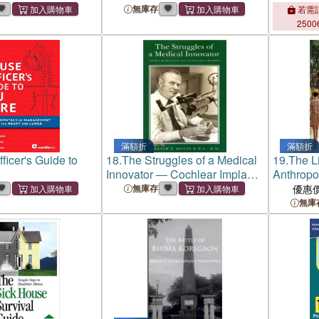
ting
Fighting
無庫存
若需訂
Purchase
2500
Access
滿額折
滿額折
ficer's Guide to
18.
The Struggles of a Medical
19.
The L
Innovator ― Cochlear Implants
Anthropol
and Other Ear Surgeries
South-Ea
無庫存
優惠
無庫