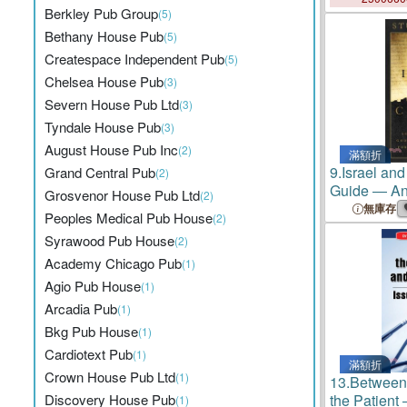
Berkley Pub Group
(5)
Bethany House Pub
(5)
Createspace Independent Pub
(5)
Chelsea House Pub
(3)
Severn House Pub Ltd
(3)
Tyndale House Pub
(3)
August House Pub Inc
(2)
滿額折
9.
Israel an
Grand Central Pub
(2)
Guide ― An
Grosvenor House Pub Ltd
(2)
God's Unfol
無庫存
Peoples Medical Pub House
(2)
Chosen Peo
Syrawood Pub House
(2)
Academy Chicago Pub
(1)
Agio Pub House
(1)
Arcadia Pub
(1)
Bkg Pub House
(1)
Cardiotext Pub
(1)
滿額折
Crown House Pub Ltd
(1)
13.
Between 
Discovery House Pub
the Patient
(1)