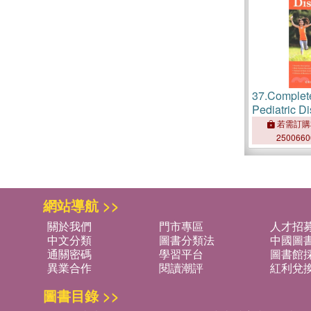
37.
Complete
Pediatric D
― Print Pur
若需訂購
Year Free O
250066
網站導航 >>
關於我們
門市專區
人才招
中文分類
圖書分類法
中國圖
通關密碼
學習平台
圖書館採
異業合作
閱讀潮評
紅利兌
圖書目錄 >>