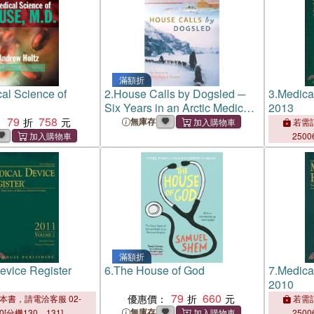
滿額折
al Science of
2.
House Calls by Dogsled ─
3.
Medica
Six Years in an Arctic Medical
2013
79
758
Outpost
：
無庫存
若需訂
2500
滿額折
evice Register
6.
The House of God
7.
Medica
2010
79
660
優惠價：
本書，請電洽客服 02-
若需訂
無庫存
00[分機130、131]。
2500