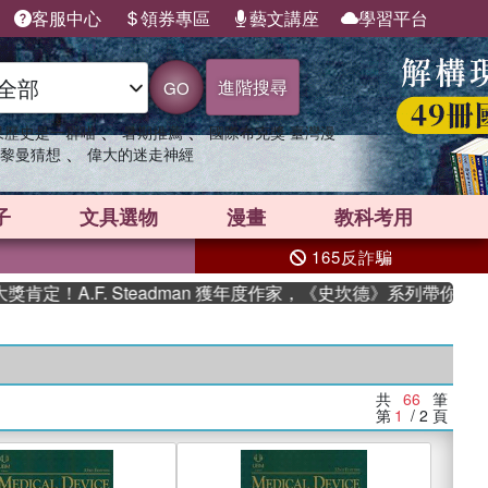
客服中心
領券專區
藝文講座
學習平台
進階搜尋
GO
、
、
果歷史是一群喵
暑期推薦
國際布克獎 臺灣漫
、
黎曼猜想
偉大的迷走神經
子
文具選物
漫畫
教科考用
165反詐騙
F. Steadman 獲年度作家，《史坎德》系列帶你踏上熱血奇幻
共
66
筆
第
1
/ 2
頁