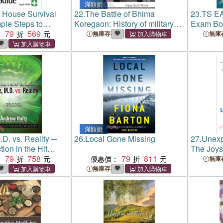
滿額折
 House Survival
22.
The Battle of Bhima
23.
TS E
le Steps to
Koregaon: History of military
Exam Boo
Homes
79
569
culture in Maharashtra
Edition)
：
無庫存
無庫
Engineeri
Medical
Test 10 P
滿額折
D. vs. Reality ─
26.
Local Gone Missing
27.
Unexp
tion in the Hit
The Joys 
Series
79
758
79
811
Life in a
：
優惠價：
無庫
無庫存