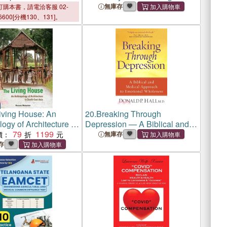
 Groups 2016 ― Print
無庫存
購本書，請電洽客服 02-
 Includes Free Online
6600[分機130、131]。
iving House: An
20.
Breaking Through
ogy of Architecture in
Depression — A Biblical and
st Asia
79
1199
Medical Approach to
價：
無庫存
Emotional Wholeness
存