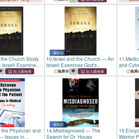
滿額折
d the Church Study
10.
Israel and the Church ― An
11.
Medic
 Israeli Examines
Israeli Examines God's
and Cybe
ding Plans for His
Unfolding Plans for His
Audit M
無庫存
無庫
ples
Chosen Peoples
滿額折
the Physician and
14.
Misdiagnosed ― The
15.
Encycl
 ― Issues in
Search for Dr. House
Warrior 