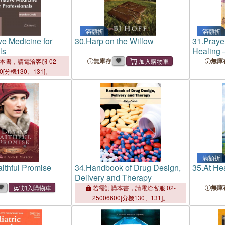
滿額折
滿額折
ve Medicine for
30.
Harp on the Willow
31.
Praye
ls
Healing 
Strength
無庫存
無庫
本書，請電洽客服 02-
Challen
00[分機130、131]。
滿額折
aithful Promise
34.
Handbook of Drug Design,
35.
At He
Delivery and Therapy
無庫
若需訂購本書，請電洽客服 02-
25006600[分機130、131]。