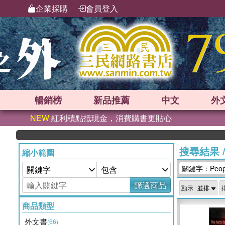
企業採購
會員登入
暢銷榜
新品
推薦
中文
外
NEW
紅利積點抵現金，消費購書更貼心
搜尋結果
縮小範圍
關鍵字：Peoples
篩選商品
顯示
商品類型
外文書
(66)