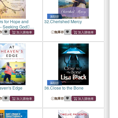
滿額折
rs for Hope and
32.
Cherished Mercy
─ Seeking God
 As You Face Health
存
無庫存
ges
滿額折
aven's Edge
36.
Close to the Bone
存
無庫存