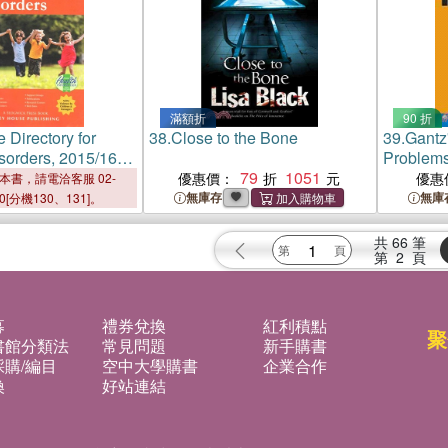
滿額折
90 折
 Directory for
38.
Close to the Bone
39.
Gantz'
isorders, 2015/16
Problems
chase Includes 1
79
1051
優惠價：
優惠
本書，請電洽客服 02-
nline Access
無庫存
無庫
00[分機130、131]。
共
66
筆
第
2
頁
募
禮券兌換
紅利積點
聚
書館分類法
常見問題
新手購書
購/編目
空中大學購書
企業合作
換
好站連結