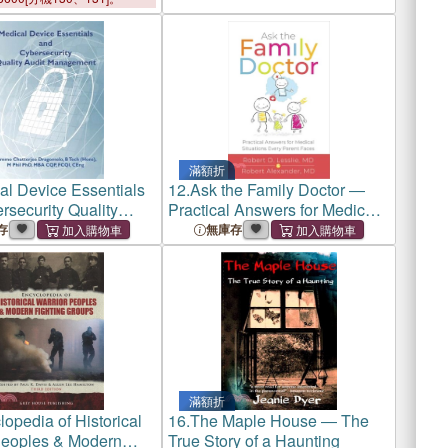
滿額折
al Device Essentials
12.
Ask the Family Doctor ―
rsecurity Quality
Practical Answers for Medical
anagement
Situations Every Parent Faces
存
無庫存
滿額折
opedia of Historical
16.
The Maple House ― The
Peoples & Modern
True Story of a Haunting