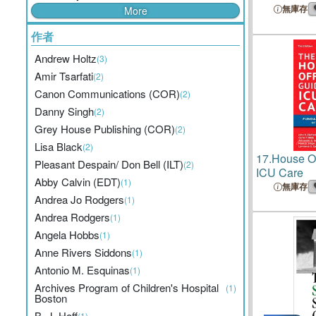
Medical Wri
無庫存
More
作者
Andrew Holtz
(3)
Amir Tsarfati
(2)
Canon Communications (COR)
(2)
Danny Singh
(2)
Grey House Publishing (COR)
(2)
Lisa Black
(2)
17.
House Of
Pleasant Despain/ Don Bell (ILT)
(2)
ICU Care
Abby Calvin (EDT)
(1)
無庫存
Andrea Jo Rodgers
(1)
Andrea Rodgers
(1)
Angela Hobbs
(1)
Anne Rivers Siddons
(1)
Antonio M. Esquinas
(1)
Archives Program of Children's Hospital
(1)
Boston
B. J. Hoff
(1)