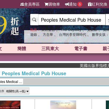
會員專區
購物車
通知
紅利兌換
5
、
、
、
熱搜：
東野圭吾
The Odyssey
父親節
如
、
、
、
遊錄
方念華
台灣的李登輝時代
數學女孩：
文
簡體
三民東大
電子書
親
英國出版界指標大獎肯定！A.
/
Peoples Medical Pub House
 Medical ...
排序