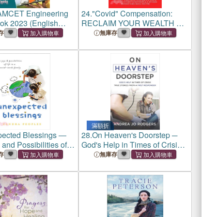
AMCET Engineering
24.
"Covid" Compensation:
k 2023 (English
RECLAIM YOUR WEALTH &
 Telangana State
HEALTH Lost to Lockdowns &
存
無庫存
ng, Agricultural and
"Vaccines" MEDICAL & LAW
 Common Entrance
SELF-HELP GUIDE
ractice Tests (1
滿額折
ected Blessings ―
28.
On Heaven's Doorstep ─
and Possibilities of
God's Help in Times of Crisis--
 Special-needs Family
true Stories from a First
存
無庫存
Responder