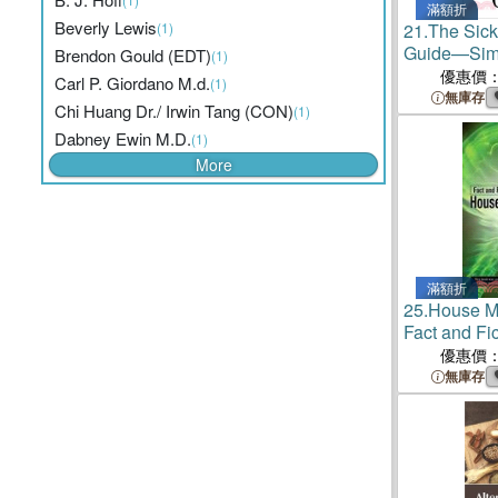
滿額折
Beverly Lewis
(1)
21.
The Sick
Guide—Simp
Brendon Gould (EDT)
(1)
Healthier 
優惠價
Carl P. Giordano M.d.
(1)
無庫存
Chi Huang Dr./ Irwin Tang (CON)
(1)
Dabney Ewin M.D.
(1)
More
滿額折
25.
House M.
Fact and Fic
Television 
優惠價
無庫存