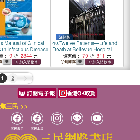
滿額折
s Manual of Clinical
40.
Twelve Patients—Life and
 in Infectious Disease
Death at Bellevue Hospital
9
2844
79
811
價：
優惠價：
存
無庫存
1
2
焦三民 >>
三民書局
三民出版