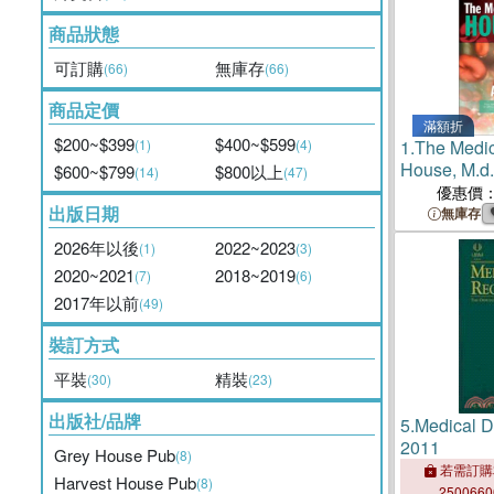
商品狀態
可訂購
無庫存
(66)
(66)
商品定價
滿額折
$200~$399
$400~$599
(1)
(4)
1.
The Medic
House, M.d.
$600~$799
$800以上
(14)
(47)
優惠價
出版日期
無庫存
2026年以後
2022~2023
(1)
(3)
2020~2021
2018~2019
(7)
(6)
2017年以前
(49)
裝訂方式
平裝
精裝
(30)
(23)
出版社/品牌
5.
Medical D
2011
Grey House Pub
(8)
若需訂購
Harvest House Pub
(8)
250066