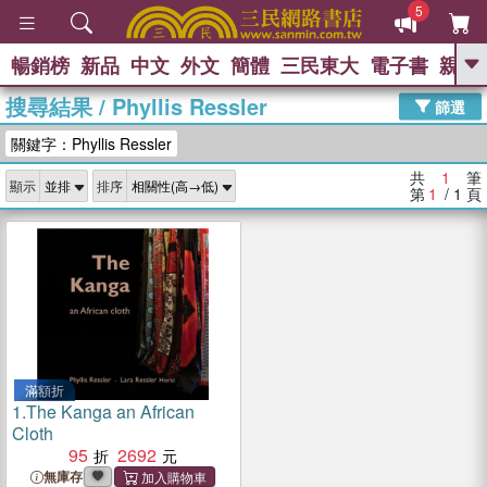
5
暢銷榜
新品
中文
外文
簡體
三民東大
電子書
親子
GO
搜尋結果
/
Phyllis Ressler
篩選
熱搜：
關鍵字：Phyllis Ressler
共
1
筆
顯示
排序
第
1
/ 1
頁
滿額折
1.
The Kanga an African
Cloth
95
2692
無庫存